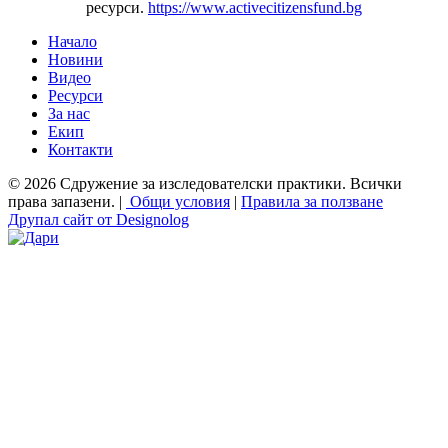
ресурси.
https://www.activecitizensfund.bg
Начало
Новини
Основно меню
Видео
Ресурси
За нас
Екип
Контакти
© 2026 Сдружение за изследователски практики. Всички
права запазени. |
Общи условия
|
Правила за ползване
Друпал сайт от Designolog