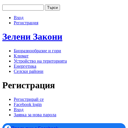
Jump to navigation
Търси
Основно меню
Форма за търсене
Вход
User menu
Регистрация
Зелени
Закони
Биоразнообразие и гори
Климат
Устройство на територията
Енергетика
Селски райони
Регистрация
Регистрирай се
(активен раздел)
Facebook login
Primary tabs
Вход
Заявка за нова парола