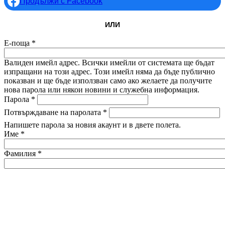
Продължи с Facebook
ИЛИ
Е-поща
*
Валиден имейл адрес. Всички имейли от системата ще бъдат
изпращани на този адрес. Този имейл няма да бъде публично
показван и ще бъде използван само ако желаете да получите
нова парола или някои новини и служебна информация.
Парола
*
Потвърждаване на паролата
*
Напишете парола за новия акаунт и в двете полета.
Име
*
Фамилия
*