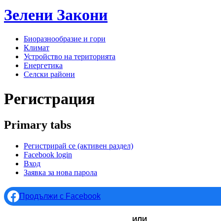
Зелени
Закони
Биоразнообразие и гори
Климат
Устройство на територията
Енергетика
Селски райони
Регистрация
Primary tabs
Регистрирай се
(активен раздел)
Facebook login
Вход
Заявка за нова парола
Продължи с Facebook
ИЛИ