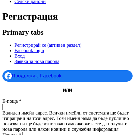
Селски райони
Регистрация
Primary tabs
Регистрирай се
(активен раздел)
Facebook login
Вход
Заявка за нова парола
Продължи с Facebook
ИЛИ
Е-поща
*
Валиден имейл адрес. Всички имейли от системата ще бъдат
изпращани на този адрес. Този имейл няма да бъде публично
показван и ще бъде използван само ако желаете да получите
нова парола или някои новини и служебна информация.
Парола
*