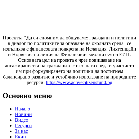
Проектът "Да си спомним да
общуваме
: граждани и политици
в диалог по политиките за опазване на околната среда" се
изпълнява с финансовата подкрепа на Исландия, Лихтенщайн
и Норвегия по линия на Финансовия механизъм на ЕИП.
Основната цел на проекта е чрез повишаване на
ангажираността на гражданите с околната среда и участието
им при формулирането на политики да постигнем
балансирано развитие и устойчиво използване на природните
ресурси.
https://www.activecitizensfund.bg
Основно меню
Начало
Новини
Видео
Ресурси
За нас
Екип