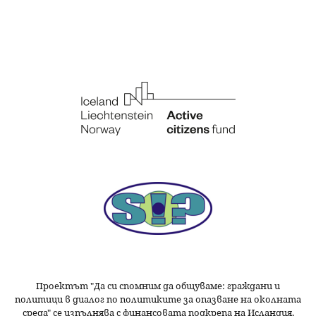
Проектът "Да си спомним да
общуваме
: граждани и
политици в диалог по политиките за опазване на околната
среда" се изпълнява с финансовата подкрепа на Исландия,