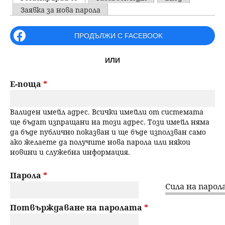
u
P
Заявка за нова парола
н
ъ
r
ПРОДЪЛЖИ С FACEBOOK
ю
р
i
ИЛИ
m
с
a
Е-поща
*
е
r
Валиден имейл адрес. Всички имейли от системата
н
y
ще бъдат изпращани на този адрес. Този имейл няма
да бъде публично показван и ще бъде използван само
t
е
ако желаете да получите нова парола или някои
новини и служебна информация.
a
b
Парола
*
Сила на парола
s
Потвърждаване на паролата
*