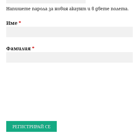
Напишете парола за новия акаунт и в двете полета.
Име
*
Фамилия
*