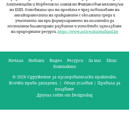
Лихтенщайн и Норвегия по линия на Финансовия механизъм
на ЕИП. Основната цел на проекта е чрез повишаване на
ангажираността на гражданите с околната среда и
участието им при формулирането на политики да
постигнем балансирано развитие и устойчиво използване
на природните ресурси.
https://www.activecitizensfund.bg
Начало
Новини
Видео
Ресурси
За нас
Екип
Контакти
О
© 2026 Сдружение за изследователски практики.
с
Всички права запазени. |
Общи условия
|
Правила за
н
ползване
Друпал сайт от Designolog
о
в
н