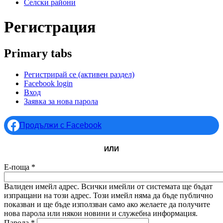
Селски райони
Регистрация
Primary tabs
Регистрирай се
(активен раздел)
Facebook login
Вход
Заявка за нова парола
Продължи с Facebook
ИЛИ
Е-поща
*
Валиден имейл адрес. Всички имейли от системата ще бъдат
изпращани на този адрес. Този имейл няма да бъде публично
показван и ще бъде използван само ако желаете да получите
нова парола или някои новини и служебна информация.
Парола
*