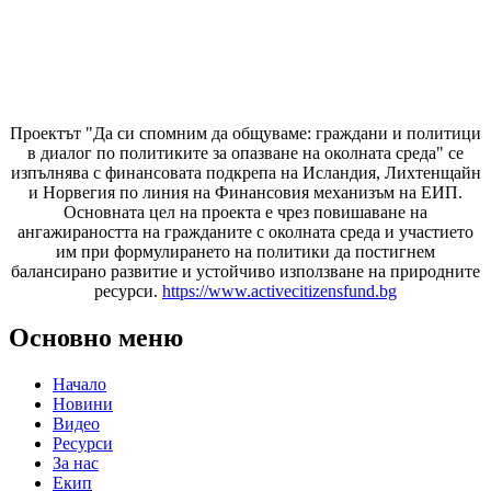
Проектът "Да си спомним да
общуваме
: граждани и политици
в диалог по политиките за опазване на околната среда" се
изпълнява с финансовата подкрепа на Исландия, Лихтенщайн
и Норвегия по линия на Финансовия механизъм на ЕИП.
Основната цел на проекта е чрез повишаване на
ангажираността на гражданите с околната среда и участието
им при формулирането на политики да постигнем
балансирано развитие и устойчиво използване на природните
ресурси.
https://www.activecitizensfund.bg
Основно меню
Начало
Новини
Видео
Ресурси
За нас
Екип