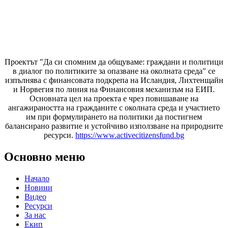
Проектът "Да си спомним да
общуваме
: граждани и политици
в диалог по политиките за опазване на околната среда" се
изпълнява с финансовата подкрепа на Исландия, Лихтенщайн
и Норвегия по линия на Финансовия механизъм на ЕИП.
Основната цел на проекта е чрез повишаване на
ангажираността на гражданите с околната среда и участието
им при формулирането на политики да постигнем
балансирано развитие и устойчиво използване на природните
ресурси.
https://www.activecitizensfund.bg
Основно меню
Начало
Новини
Видео
Ресурси
За нас
Екип