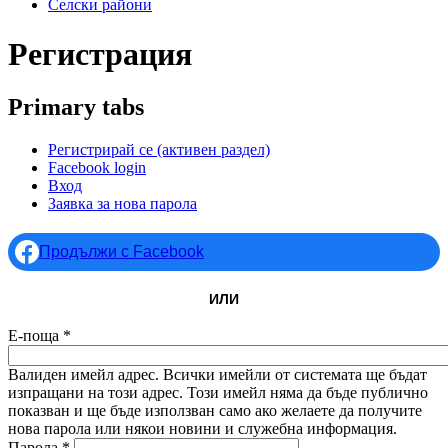
Селски райони
Регистрация
Primary tabs
Регистрирай се
(активен раздел)
Facebook login
Вход
Заявка за нова парола
Продължи с Facebook
ИЛИ
Е-поща
*
Валиден имейл адрес. Всички имейли от системата ще бъдат
изпращани на този адрес. Този имейл няма да бъде публично
показван и ще бъде използван само ако желаете да получите
нова парола или някои новини и служебна информация.
Парола
*