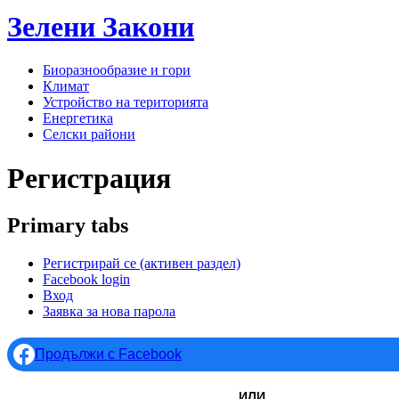
Зелени
Закони
Биоразнообразие и гори
Климат
Устройство на територията
Енергетика
Селски райони
Регистрация
Primary tabs
Регистрирай се
(активен раздел)
Facebook login
Вход
Заявка за нова парола
Продължи с Facebook
ИЛИ