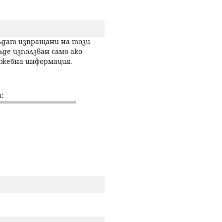
р
с
бъдат изпращани на този
ъде използван само ако
лужебна информация.
е
н
:
е