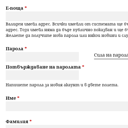
a
н
Е-поща
*
r
ю
Валиден имейл адрес. Всички имейли от системата ще 
y
адрес. Този имейл няма да бъде публично показван и ще б
желаете да получите нова парола или някои новини и с
t
a
Парола
*
Сила на парола
b
Потвърждаване на паролата
*
s
Напишете парола за новия акаунт и в двете полета.
Име
*
Фамилия
*