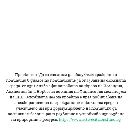
Проектът "Да си спомним да
общуваме
: граждани и
политици в диалог по политиките за опазване на околната
среда" се изпълнява с финансовата подкрепа на Исландия,
Лихтенщайн и Норвегия по линия на Финансовия механизъм
на ЕИП. Основната цел на проекта е чрез повишаване на
ангажираността на гражданите с околната среда и
участието им при формулирането на политики да
постигнем балансирано развитие и устойчиво използване
на природните ресурси.
https://www.activecitizensfund.bg