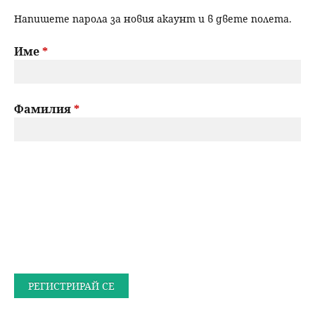
Напишете парола за новия акаунт и в двете полета.
Име
*
Фамилия
*