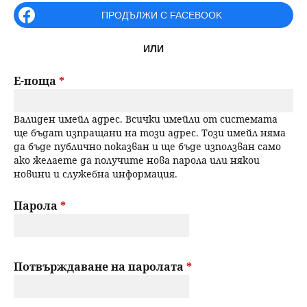
r
ПРОДЪЛЖИ С FACEBOOK
н
р
i
ю
ИЛИ
m
с
a
Е-поща
*
е
r
Валиден имейл адрес. Всички имейли от системата
н
y
ще бъдат изпращани на този адрес. Този имейл няма
да бъде публично показван и ще бъде използван само
t
е
ако желаете да получите нова парола или някои
новини и служебна информация.
a
b
Парола
*
s
Потвърждаване на паролата
*