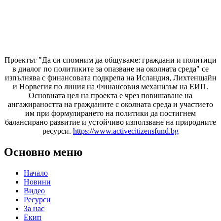
Проектът "Да си спомним да
общуваме
: граждани и политици
в диалог по политиките за опазване на околната среда" се
изпълнява с финансовата подкрепа на Исландия, Лихтенщайн
и Норвегия по линия на Финансовия механизъм на ЕИП.
Основната цел на проекта е чрез повишаване на
ангажираността на гражданите с околната среда и участието
им при формулирането на политики да постигнем
балансирано развитие и устойчиво използване на природните
ресурси.
https://www.activecitizensfund.bg
Основно меню
Начало
Новини
Видео
Ресурси
За нас
Екип