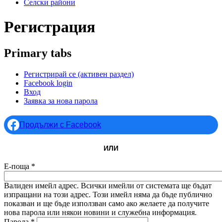
Селски райони
Регистрация
Primary tabs
Регистрирай се
(активен раздел)
Facebook login
Вход
Заявка за нова парола
Продължи с Facebook
ИЛИ
Е-поща
*
Валиден имейл адрес. Всички имейли от системата ще бъдат
изпращани на този адрес. Този имейл няма да бъде публично
показван и ще бъде използван само ако желаете да получите
нова парола или някои новини и служебна информация.
Парола
*