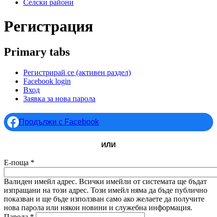
Селски райони
Регистрация
Primary tabs
Регистрирай се
(активен раздел)
Facebook login
Вход
Заявка за нова парола
Продължи с Facebook
ИЛИ
Е-поща
*
Валиден имейл адрес. Всички имейли от системата ще бъдат
изпращани на този адрес. Този имейл няма да бъде публично
показван и ще бъде използван само ако желаете да получите
нова парола или някои новини и служебна информация.
Парола
*