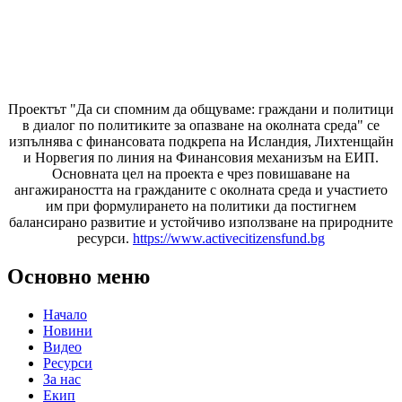
Проектът "Да си спомним да
общуваме
: граждани и политици
в диалог по политиките за опазване на околната среда" се
изпълнява с финансовата подкрепа на Исландия, Лихтенщайн
и Норвегия по линия на Финансовия механизъм на ЕИП.
Основната цел на проекта е чрез повишаване на
ангажираността на гражданите с околната среда и участието
им при формулирането на политики да постигнем
балансирано развитие и устойчиво използване на природните
ресурси.
https://www.activecitizensfund.bg
Основно меню
Начало
Новини
Видео
Ресурси
За нас
Екип