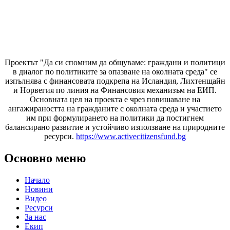
Проектът "Да си спомним да
общуваме
: граждани и политици
в диалог по политиките за опазване на околната среда" се
изпълнява с финансовата подкрепа на Исландия, Лихтенщайн
и Норвегия по линия на Финансовия механизъм на ЕИП.
Основната цел на проекта е чрез повишаване на
ангажираността на гражданите с околната среда и участието
им при формулирането на политики да постигнем
балансирано развитие и устойчиво използване на природните
ресурси.
https://www.activecitizensfund.bg
Основно меню
Начало
Новини
Видео
Ресурси
За нас
Екип