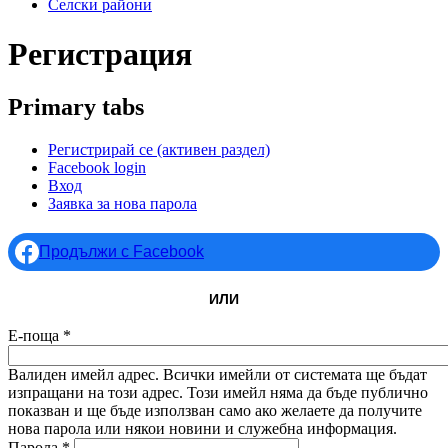
Селски райони
Регистрация
Primary tabs
Регистрирай се
(активен раздел)
Facebook login
Вход
Заявка за нова парола
Продължи с Facebook
ИЛИ
Е-поща
*
Валиден имейл адрес. Всички имейли от системата ще бъдат
изпращани на този адрес. Този имейл няма да бъде публично
показван и ще бъде използван само ако желаете да получите
нова парола или някои новини и служебна информация.
Парола
*