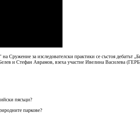
" на Сружение за изследователски практики се състоя дебатът „Б
Белев и Стефан Аврамов, взеха участие Ивелина Василева (ГЕРБ
чийски пясъци?
Природните паркове?