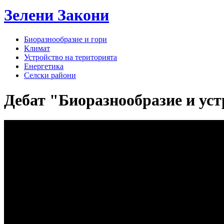
Зелени
Закони
Биоразнообразие и гори
Климат
Устройство на територията
Енергетика
Селски райони
Дебат "Биоразнообразие и устр