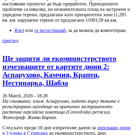
настояваме проектът да бъде преработен. Принципните
проблеми са няколко, но незначителната площ на застроени и
увредени терени, предлагани като приоритетни зони (1,285
кв. км. нарушени терени от предлагани 11093,59 кв.км.
Влез
или
се регистрирай
, за да можеш да коментираш
преглед
Ще защити ли екоминистерството
изчезващите от картите дюни 2:
Аспарухово, Камчия, Крапец,
Нестинарка, Шабла
26 March, 2026 - 18:28
На снимката: плаж Аспарухово, където върху дюните е
регистрирано находище на критично застрашеното
растение персийска поветица (Convolvulus persicus).
Фотограф: Живко Барзов.
След като преди 10 дни изпратихме данни за
липсващи дюни
в 3 плажа в Странджа
до екоминистерството, днес