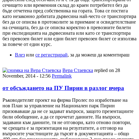
сечището или временния склад до краен потребител без да
бъде отчетена пред собственика на гората. Това се постига
като незаконно добитата дървесина най-често се транспортира
без да се описва в протоколите за приемане и освидетелстване
на сечищата, без да се описва коректно в превозните билети
при експедицията на дървесината или като се транспортира
без превозен билет или един билет превозен билет се използва
за повече от един курс.
Влез
или
се регистрирай
, за да можеш да коментираш
Вера Стаевска
replied on
28
November, 2014 - 12:56
Permalink
от обсъждането на ПУ Пирин в разлог вчера
Ръководителят проект на фирма Пролес по изработване на
нов План за управление на Национален парк Пирин
призоваваше да не се задават въпроси, защото презентациите
били обобщение, а да се прочетат данните. На въпроси,
задавани към данните, тя не отговори, като отново повтори,
че срещата е за презентация на резултатите, а отговор на
въпросите участниците да търсят в документацията – общо