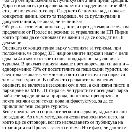
409 стр без приложенията, публикувани 2 дни преди срещата.
Дори и въпроси, цитиращи конкретни твърдения от тези 409
стр., не получиха отговор. След като бе помолена да покаже
конкретни данни, които тя твърдеше, че са публикувани в
документацията, се оказа, че те липсват.
Общо – на този етап липсват данни, а през декември се очаква
предлагане от Пролес на режими за управление на НП Пирин,
които трябва да се основават на данни и да се обсъдят на 18
декември.
Оценката се концентрира върху условията за туризъм, при
положение, че според ЗЗТ националните паркови имат 4 цели,
едва на 4то място от които идва поддържане на условия за
туризъм. В документацията имаше противоречащи си данни –
едновременно 70% от посетителите са пешеходни туристи, но
след това се оказва, че мнозинството посетители на парка са
там за ски туризъм. В най-често срещаните нарушения
оценката не включва незаконни сеч и лов, а ски извън писти и
паркиране на МПС. Цитира се, че туристите посещават парка
най-вече заради дивата природа, но планът препоръчва в
почти всички свои точки нова инфрастуктура, за да се
привличат тези същите туристи.
Беше представено социологическо изследване, задължително
по задание. Аз имам методологически въпроси към него, на
които ще се отговори, когато изследването се публикува на
страницата на Пролес - засега ги няма. Но е факт, че данните