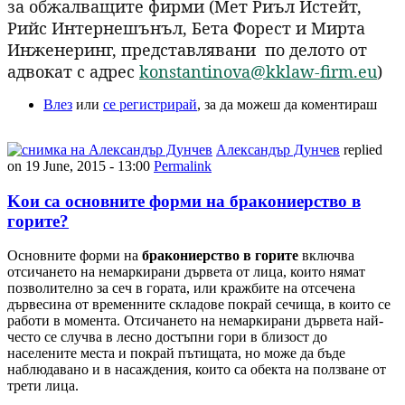
за обжалващите фирми (Мет Риъл Истейт,
Рийс Интернешънъл, Бета Форест и Мирта
Инженеринг, представлявани по делото от
адвокат с адрес
konstantinova@kklaw-firm.eu
)
Влез
или
се регистрирай
, за да можеш да коментираш
Александър Дунчев
replied
on
19 June, 2015 - 13:00
Permalink
Kои са основните форми на бракониерство в
горите?
Основните форми на
бракониерство в горите
включва
отсичането на немаркирани дървета от лица, които нямат
позволително за сеч в гората, или кражбите на отсечена
дървесина от временните складове покрай сечища, в които се
работи в момента. Отсичането на немаркирани дървета най-
често се случва в лесно достъпни гори в близост до
населените места и покрай пътищата, но може да бъде
наблюдавано и в насаждения, които са обекта на ползване от
трети лица.