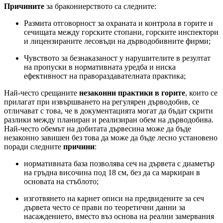
Причините
за бракониерството са следните:
Размита отговорност за охраната и контрола в горите и
сечищата между горските стопани, горските инспектори
и лицензираните лесовъди на дърводобивните фирми;
Чувството за безнаказаност у нарушителите в резултат
на пропуски в нормативната уредба и ниска
ефективност на правораздавателната практика;
Най-често срещаните
незаконни практики в горите
, които се
прилагат при извършването на регулярен дърводобив, се
отличават с това, че в документацията могат да бъдат скрити
разлики между планиран и реализиран обем на дърводобива.
Най-често обемът на добитата дървесина може да бъде
незаконно завишен без това да може да бъде лесно установено
поради следните
причини
:
нормативната база позволява сеч на дървета с диаметър
на гръдна височина под 18 см, без да са маркиран в
основата на стъблото;
изготвянето на карнет описи на предвидените за сеч
дървета често се прави по теоретични данни за
насаждението, вместо въз основа на реални замервания