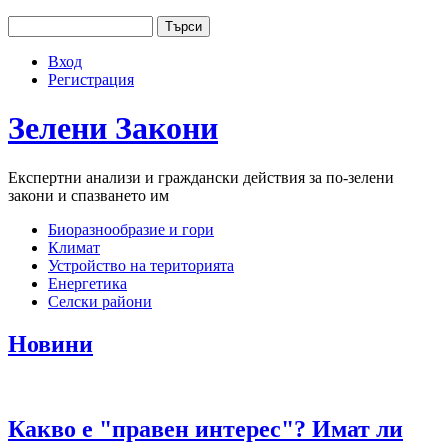
Jump to navigation
Търси
Основно меню
Форма за търсене
Вход
User menu
Регистрация
Зелени
Закони
Експертни анализи и граждански действия за по-зелени
закони и спазването им
Биоразнообразие и гори
Климат
Устройство на територията
Енергетика
Селски райони
Новини
Какво е "правен интерес"? Имат ли