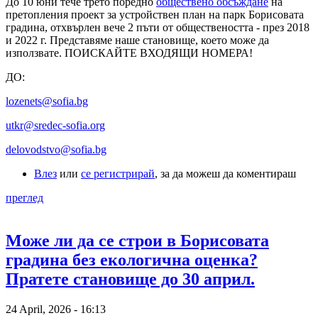
До 10 юни тече трето поредно
обществено обсъждане
на
претопления проект за устройствен план на парк Борисовата
градина, отхвърлен вече 2 пъти от обществеността - през 2018
и 2022 г. Представяме наше становище, което може да
използвате. ПОИСКАЙТЕ ВХОДЯЩИ НОМЕРА!
ДО:
lozenets@sofia.bg
utkr@sredec-sofia.org
delovodstvo@sofia.bg
Влез
или
се регистрирай
, за да можеш да коментираш
преглед
Може ли да се строи в Борисовата
градина без екологична оценка?
Пратете становище до 30 април.
24 April, 2026 - 16:13