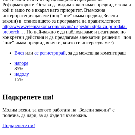
Реформаторите. Остава да видим какво имат предвид с това и
кой и защо го е вкарал като приоритет. Възможна
интерпратеция даваме (под "ние" имам предвид Зелени
закони) в становището за програмата на правителството
http://www.zelenizakoni.com/novini/5-speshni-stpki-za-prirodata-
preporch...
. Но най-важно е да наблюдаваме и реагираме по
конкретни действия и да предлагаме адекватни решения - под
"ние" имам предвид всички, които се интересуваме :)
Влез
или
се регистрирай
, за да можеш да коментираш
нагоре
85%
надолу
15%
Подкрепете ни!
Молим всеки, за когото работата на „Зелени закони“ е
полезна, да дари, за да бъде тя възможна.
Подкрепете ни!