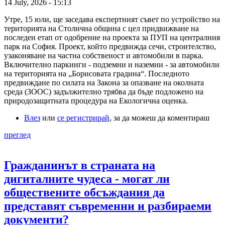
14 July, 2026 - 15:13
Утре, 15 юли, ще заседава експертният съвет по устройство на
територията на Столична община с цел придвижване на
последен етап от одобрение на проекта за ПУП на централния
парк на София. Проект, който предвижда сечи, строителство,
узаконяване на частна собственост и автомобили в парка.
Включително паркинги - подземни и наземни - за автомобили
на територията на „Борисовата градина“. Последното
предвиждане по силата на Закона за опазване на околната
среда (ЗООС) задължително трябва да бъде подложено на
природозащитната процедура на Екологична оценка.
Влез
или
се регистрирай
, за да можеш да коментираш
преглед
Гражданинът в страната на
дигиталните чудеса - могат ли
обществените обсъждания да
представят съвременни и разбираеми
документи?