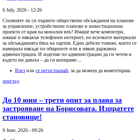
6 July, 2026 - 12:26
Спомняте ли си първите обществени обсъждания на планове
за управление, устройствени планове и инвестиционни
проекти от края на миналия век? Имаше вече компютри,
имаше и някакъв телефонен интернет, но всичките материали
за обсъжданията бяха на хартия. Едни дебели томове, които се
намираха някъде по общините или в някоя държавна
администрация. И ходехме по администрации да ги четем и
където ни даваха – да ги копираме…
Влез
или
се регистрирай
, за да можеш да коментираш
преглед
До 10 юни – трети опит за плана за
застрояване на Борисовата. Изпратете
становище!
9 June, 2026 - 09:26