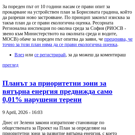
За пореден път от 10 години насам се прави опит за
прокарване на устройствен план за Борисовата градина, който
да разреши ново застрояване. По принцип законът изисква за
такъв план да се прави екологична оценка. Ресорната
Регионална инспекция по околна среда за София (РИОСВ -
звено към Министерството на околната среда и водите,
МОСВ) обаче за пореден път опитва да заяви, че
преценява, че
точно за този план няма да се прави екологична оценка
.
Влез
или
се регистрирай
, за да можеш да коментираш
преглед
Планът за приоритетни зони за
вятърна енергия предвижда само
0,01% нарушени терени
9 April, 2026 - 16:03
Днес от Зелени закони изпратихме становище по
обществената за Проект на План за определяне на
приоритетни зони за развитие вятърна енергия, с което