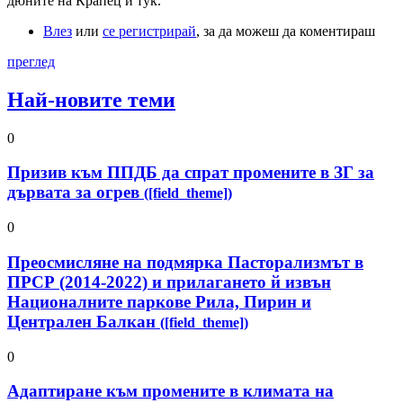
дюните на Крапец и тук.
Влез
или
се регистрирай
, за да можеш да коментираш
преглед
Най-новите теми
0
Призив към ППДБ да спрат промените в ЗГ за
дървата за огрев
([field_theme])
0
Преосмисляне на подмярка Пасторализмът в
ПРСР (2014-2022) и прилагането й извън
Националните паркове Рила, Пирин и
Централен Балкан
([field_theme])
0
Адаптиране към промените в климата на