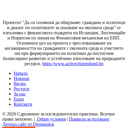
Проектът "Да си спомним да
общуваме
: граждани и политици
в диалог по политиките за опазване на околната среда" се
изпълнява с финансовата подкрепа на Исландия, Лихтенщайн
и Норвегия по линия на Финансовия механизъм на ЕИП.
Основната цел на проекта е чрез повишаване на
ангажираността на гражданите с околната среда и участието
им при формулирането на политики да постигнем
балансирано развитие и устойчиво използване на природните
ресурси.
https://www.activecitizensfund.bg
Начало
Новини
Основно меню
Видео
Ресурси
За нас
Екип
Контакти
© 2026 Сдружение за изследователски практики. Всички
права запазени. |
Общи условия
|
Правила за ползване
Друпал сайт от Designolog