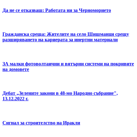
Да не се отказваш: Работата ни за Черноморието
Гражданска среща: Жителите на село Шишманци срещу
разширяването на кариерата за инертни материали
ЗА малки фотоволтаични и вятърни системи на покривите
на домовете
Дебат „Зелените закони в 48-мо Народно събрание",
13.12.2022 г.
Сигнал за строителство на Иракли