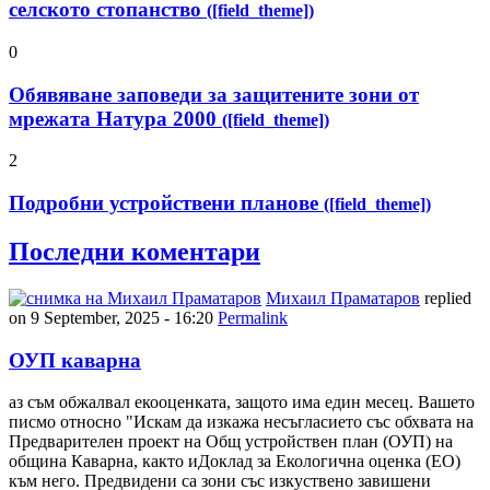
селското стопанство
([field_theme])
0
Обявяване заповеди за защитените зони от
мрежата Натура 2000
([field_theme])
2
Подробни устройствени планове
([field_theme])
Последни коментари
Михаил Праматаров
replied
on
9 September, 2025 - 16:20
Permalink
ОУП каварна
аз съм обжалвал екооценката, защото има един месец. Вашето
писмо относно "Искам да изкажа несъгласието със обхвата на
Предварителен проект на Общ устройствен план (ОУП) на
община Каварна, както иДоклад за Екологична оценка (ЕО)
към него. Предвидени са зони със изкуствено завишени