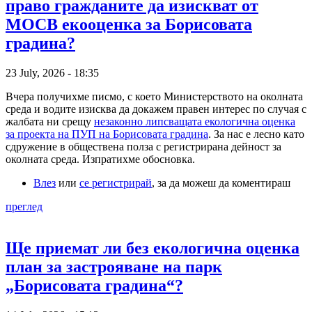
право гражданите да изискват от
МОСВ екооценка за Борисовата
градина?
23 July, 2026 - 18:35
Вчера получихме писмо, с което Министерството на околната
среда и водите изисква да докажем правен интерес по случая с
жалбата ни срещу
незаконно липсващата екологична оценка
за проекта на ПУП на Борисовата градина
. За нас е лесно като
сдружение в обществена полза с регистрирана дейност за
околната среда. Изпратихме обосновка.
Влез
или
се регистрирай
, за да можеш да коментираш
преглед
Ще приемат ли без екологична оценка
план за застрояване на парк
„Борисовата градина“?