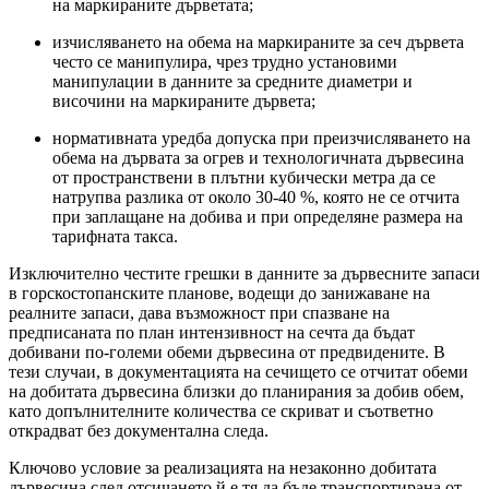
на маркираните дърветата;
изчисляването на обема на маркираните за сеч дървета
често се манипулира, чрез трудно установими
манипулации в данните за средните диаметри и
височини на маркираните дървета;
нормативната уредба допуска при преизчисляването на
обема на дървата за огрев и технологичната дървесина
от пространствени в плътни кубически метра да се
натрупва разлика от около 30-40 %, която не се отчита
при заплащане на добива и при определяне размера на
тарифната такса.
Изключително честите грешки в данните за дървесните запаси
в горскостопанските планове, водещи до занижаване на
реалните запаси, дава възможност при спазване на
предписаната по план интензивност на сечта да бъдат
добивани по-големи обеми дървесина от предвидените. В
тези случаи, в документацията на сечището се отчитат обеми
на добитата дървесина близки до планирания за добив обем,
като допълнителните количества се скриват и съответно
открадват без документална следа.
Ключово условие за реализацията на незаконно добитата
дървесина след отсичането й е тя да бъде транспортирана от