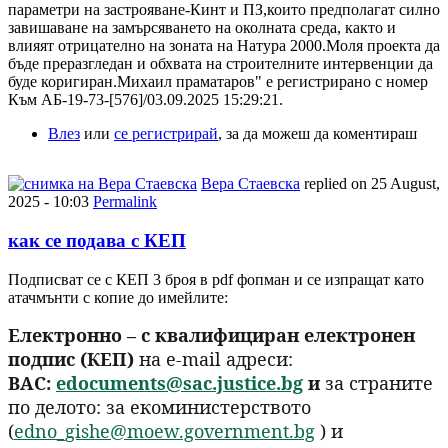
параметри на застрояване-Кинт и ПЗ,които предполагат силно
завишаване на замърсяването на околната среда, както и
влияят отрицателно на зоната на Натура 2000.Моля проекта да
бъде преразгледан и обхвата на строителните интервенции да
буде коригиран.Михаил праматаров" е регистрирано с номер
Към АБ-19-73-[576]/03.09.2025 15:29:21.
Влез
или
се регистрирай
, за да можеш да коментираш
Вера Стаевска
replied on
25 August,
2025 - 10:03
Permalink
как се подава с КЕП
Подписват се с КЕП 3 броя в pdf фопман и се изпращат като
атачмънти с копие до имейлите:
Електронно – с квалифициран електронен
подпис (КЕП)
на e-mail адреси:
ВАС:
edocuments@sac.justice.bg
и
за страните
по делото: за екоминистерството
(
edno_gishe@moew.government.bg
) и