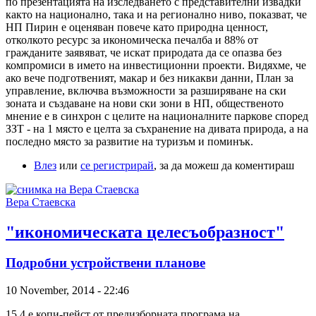
по презентацията на изследването с представителни извадки
както на национално, така и на регионално ниво, показват, че
НП Пирин е оценяван повече като природна ценност,
отколкото ресурс за икономическа печалба и 88% от
гражданите заявяват, че искат природата да се опазва без
компромиси в името на инвестиционни проекти. Видяхме, че
ако вече подготвеният, макар и без никакви данни, План за
управление, включва възможности за разширяване на ски
зоната и създаване на нови ски зони в НП, общественото
мнение е в синхрон с целите на националните паркове според
ЗЗТ - на 1 място е целта за съхранение на дивата природа, а на
последно място за развитие на туризъм и поминък.
Влез
или
се регистрирай
, за да можеш да коментираш
Вера Стаевска
"икономическата целесъобразност"
Подробни устройствени планове
10 November, 2014 - 22:46
15.4 е копи-пейст от предизборната програма на