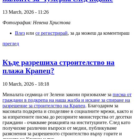
13 March, 2026 - 11:26
Фотография: Невена Христова
Влез
или
се регистрирай
, за да можеш да коментираш
преглед
Къде разрешиха строителство на
плажа Крапец?
10 March, 2026 - 18:18
Миналата седмица от Зелени закони призовахме за
писма от
граждани в подкрепа на наша жалба и искане за спиране на
разрешение за строителство на Крапец
. Благодарим за
масовата подкрепа и споделяне в социалните мрежи, както и
за изпратените писма до ресорните министерства от десетки
граждани - очакваме реакцията на институциите. След като
получихме различни въпроси от медии, публикуваме
разяснения за разрешеното строителство върху горите и