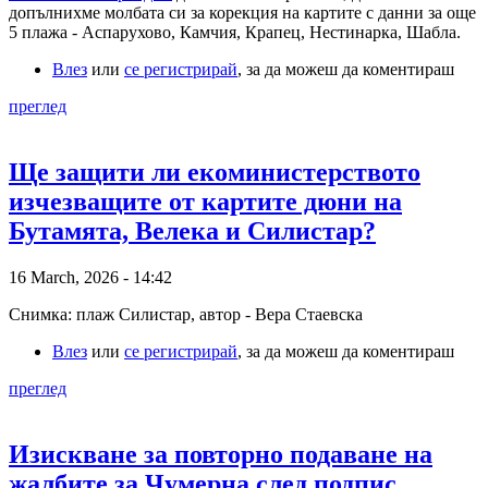
допълнихме молбата си за корекция на картите с данни за още
5 плажа - Аспарухово, Камчия, Крапец, Нестинарка, Шабла.
Влез
или
се регистрирай
, за да можеш да коментираш
преглед
Ще защити ли екоминистерството
изчезващите от картите дюни на
Бутамята, Велека и Силистар?
16 March, 2026 - 14:42
Снимка: плаж Силистар, автор - Вера Стаевска
Влез
или
се регистрирай
, за да можеш да коментираш
преглед
Изискване за повторно подаване на
жалбите за Чумерна след подпис