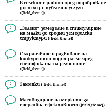
в селските райони чрез подобряване
достъп до публични услуги
([field_theme])
„Зелено“ земеделие и стимулиране
0
на малки до средни земеделски
структури
([field_theme])
Съхраняване и развиване на
0
конкурентни подотрасли чрез
спецификата на регионите
([field_theme])
Заменки
0
([field_theme])
Масовизиране на мерките за
0
енергийна ефективност
([field_theme])