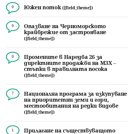
Южен поток
0
([field_theme])
Опазване на Черноморското
0
крайбрежие от застрояване
([field_theme])
Промените в Наредба 26 за
0
директните продажби на МЗХ –
стъпки в правилната посока
([field_theme])
Национална програма за изкупуване
7
на приоритетни земи и гори,
местообитания на редки видове
([field_theme])
Прилагане на съществуващото
1