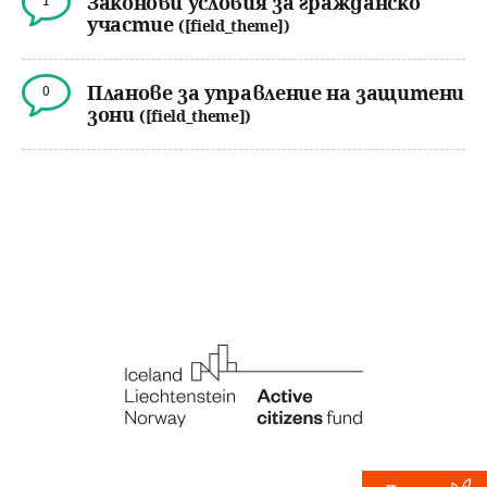
Законови условия за гражданско
1
участие
([field_theme])
Планове за управление на защитени
0
зони
([field_theme])