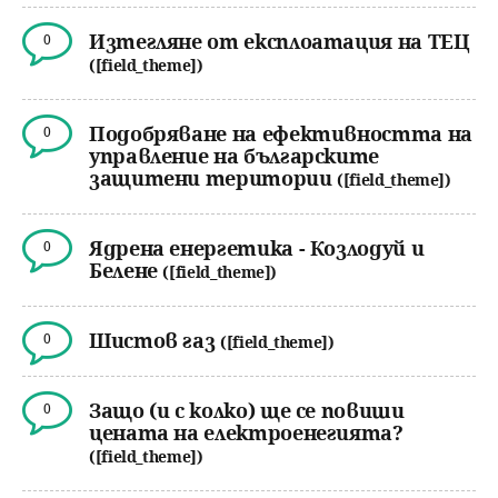
Изтегляне от експлоатация на ТЕЦ
0
([field_theme])
Подобряване на ефективността на
0
управление на българските
защитени територии
([field_theme])
Ядрена енергетика - Козлодуй и
0
Белене
([field_theme])
Шистов газ
0
([field_theme])
Защо (и с колко) ще се повиши
0
цената на електроенегията?
([field_theme])