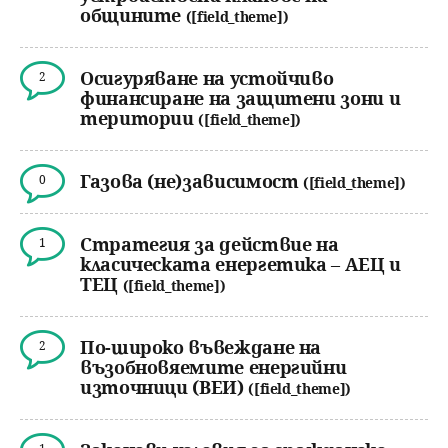
общините
([field_theme])
Осигуряване на устойчиво
2
финансиране на защитени зони и
територии
([field_theme])
Газова (не)зависимост
0
([field_theme])
Стратегия за действие на
1
класическата енергетика – АЕЦ и
ТЕЦ
([field_theme])
По-широко въвеждане на
2
възобновяемите енергийни
източници (ВЕИ)
([field_theme])