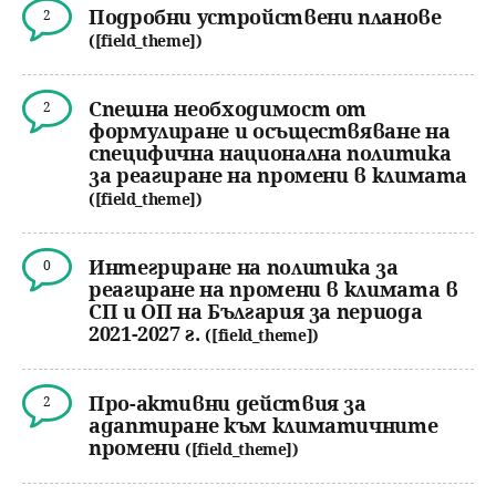
Подробни устройствени планове
2
([field_theme])
Спешна необходимост от
2
формулиране и осъществяване на
специфична национална политика
за реагиране на промени в климата
([field_theme])
Интегриране на политика за
0
реагиране на промени в климата в
СП и ОП на България за периода
2021-2027 г.
([field_theme])
Про-активни действия за
2
адаптиране към климатичните
промени
([field_theme])