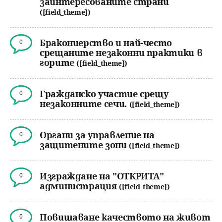
заинтересованите страни
([field_theme])
Бракониерство и най-често
0
срещаните незаконни практики в
горите
([field_theme])
Гражданско участие срещу
0
незаконните сечи.
([field_theme])
Органи за управление на
0
защитените зони
([field_theme])
Изграждане на "ОТКРИТА"
0
администрация
([field_theme])
Повишаване качеството на живот
0