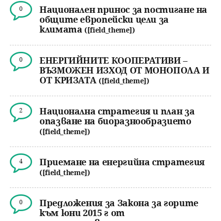
Национален принос за постигане на
0
общите европейски цели за
климата
([field_theme])
ЕНЕРГИЙНИТЕ КООПЕРАТИВИ –
0
ВЪЗМОЖЕН ИЗХОД ОТ МОНОПОЛА И
ОТ КРИЗАТА
([field_theme])
Национална стратегия и план за
2
опазване на биоразнообразието
([field_theme])
Приемане на енергийна стратегия
4
([field_theme])
Предложения за Закона за горите
0
към юни 2015 г от