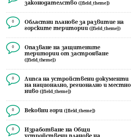
законодателство
([field_theme])
Областни планове за развитие на
0
горските територии
([field_theme])
Опазване на защитените
0
територии от застрояване
([field_theme])
Липса на устройствени документи
0
на национално, регионално и местно
ниво
([field_theme])
Вековни гори
0
([field_theme])
Изработване на Общи
0
устройствени планове на