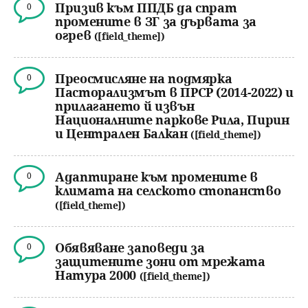
u
Призив към ППДБ да спрат
0
н
промените в ЗГ за дървата за
ъ
огрев
([field_theme])
ю
р
Преосмисляне на подмярка
0
с
Пасторализмът в ПРСР (2014-2022) и
прилагането й извън
Националните паркове Рила, Пирин
е
и Централен Балкан
([field_theme])
н
Адаптиране към промените в
0
е
климата на селското стопанство
([field_theme])
Обявяване заповеди за
0
защитените зони от мрежата
Натура 2000
([field_theme])