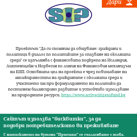
Проектът "Да си спомним да
общуваме
: граждани и
политици в диалог по политиките за опазване на околната
среда" се изпълнява с финансовата подкрепа на Исландия,
Лихтенщайн и Норвегия по линия на Финансовия механизъм
на ЕИП. Основната цел на проекта е чрез повишаване на
ангажираността на гражданите с околната среда и
участието им при формулирането на политики да
постигнем балансирано развитие и устойчиво използване
на природните ресурси.
https://www.activecitizensfund.bg
Сайтът използва "бисквитки", за да
подобри потребителското ви преживяване
Начало
Новини
Видео
Ресурси
За нас
Екип
Контакти
О
С натискането на бутона "Приемам" се съгласявате с това.