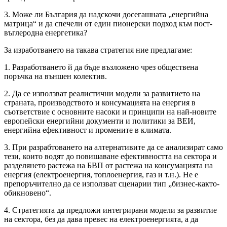
3. Може ли България да надскочи досегашната „енергийна
матрица“ и да спечели от един пионерски подход към пост-
въглеродна енергетика?
За изработването на такава стратегия ние предлагаме:
1. Разработването й да бъде възложено чрез обществена
поръчка на външен колектив.
2. Да се използват реалистични модели за развитието на
страната, производството и консумацията на енергия в
съответствие с основните насоки и принципи на най-новите
европейски енергийни документи и политики за ВЕИ,
енергийна ефективност и промените в климата.
3. При разрабтоването на алтернативите да се анализират само
тези, които водят до повишаване ефективността на сектора и
разделянето растежа на БВП от растежа на консумацията на
енергия (електроенергия, топлоенергия, газ и т.н.). Не е
препоръчително да се използват сценарии тип „бизнес-както-
обикновено“.
4. Стратегията да предложи интегрирани модели за развитие
на сектора, без да дава превес на електроенергията, а да