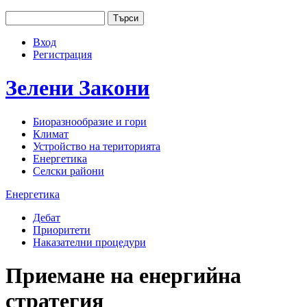
Jump to navigation
Търси
Основно меню
Форма за търсене
Вход
User menu
Регистрация
Зелени
Закони
Биоразнообразие и гори
Климат
Устройство на територията
Енергетика
Селски райони
Енергетика
Дебат
Приоритети
Наказателни процедури
Приемане на енергийна
стратегия