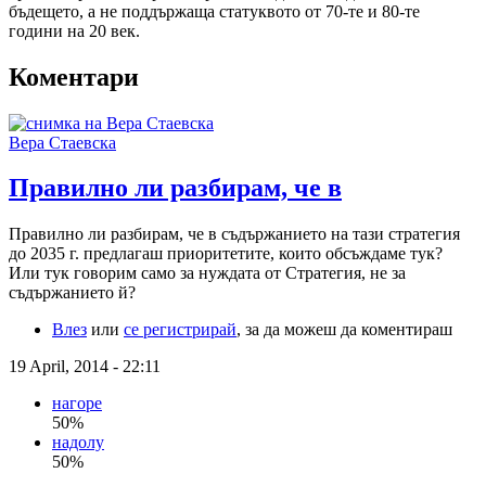
бъдещето, а не поддържаща статуквото от 70-те и 80-те
години на 20 век.
Коментари
Вера Стаевска
Правилно ли разбирам, че в
Правилно ли разбирам, че в съдържанието на тази стратегия
до 2035 г. предлагаш приоритетите, които обсъждаме тук?
Или тук говорим само за нуждата от Стратегия, не за
съдържанието й?
Влез
или
се регистрирай
, за да можеш да коментираш
19 April, 2014 - 22:11
нагоре
50%
надолу
50%