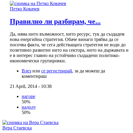
Петко Ковачев
Правилно ли разбирам, че...
Да, няма нито възможност, нито ресурс, тук да създадем
нова енергийна стратегия. Обаче винаги трябва да се
посочва факта, че сега действащата стратегия не води до
позитивно развитие нито на сектора, нито на държавата и
е в интерес главно на устойчиво създадени политико-
икономически групировки.
Влез
или
се регистрирай
, за да можеш да
коментираш
21 April, 2014 - 10:38
нагоре
50%
надолу
50%
Вера Стаевска