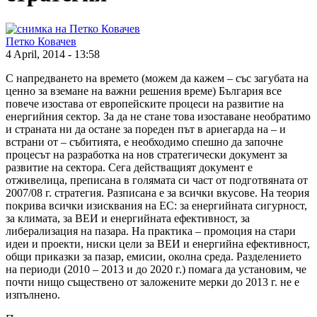
Петко Ковачев
4 April, 2014 - 13:58
С напредването на времето (можем да кажем – със загубата на
ценно за вземане на важни решения време) България все
повече изостава от европейските процеси на развитие на
енергийния сектор. За да не стане това изоставане необратимо
и страната ни да остане за пореден път в ариегарда на – и
встрани от – събитията, е необходимо спешно да започне
процесът на разработка на нов стратегически документ за
развитие на сектора. Сега действащият документ е
отживелица, преписана в голямата си част от подготвяната от
2007/08 г. стратегия. Разписана е за всички вкусове. На теория
покрива всички изисквания на ЕС: за енергийната сигурност,
за климата, за ВЕИ и енергийната ефективност, за
либерализация на пазара. На практика – промоция на стари
идеи и проекти, ниски цели за ВЕИ и енергийна ефективност,
общи приказки за пазар, емисии, околна среда. Разделението
на периоди (2010 – 2013 и до 2020 г.) помага да установим, че
почти нищо съществено от заложените мерки до 2013 г. не е
изпълнено.