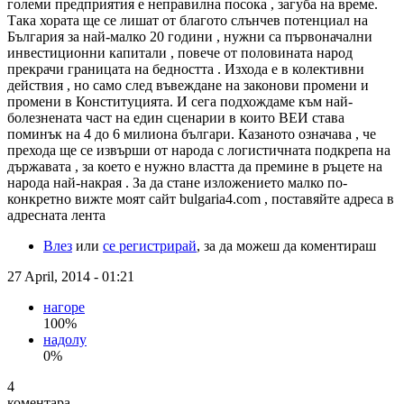
големи предприятия е неправилна посока , загуба на време.
Така хората ще се лишат от благото слънчев потенциал на
България за най-малко 20 години , нужни са първоначални
инвестиционни капитали , повече от половината народ
прекрачи границата на бедността . Изхода е в колективни
действия , но само след въвеждане на законови промени и
промени в Конституцията. И сега подхождаме към най-
болезнената част на един сценарии в които ВЕИ става
поминък на 4 до 6 милиона българи. Казаното означава , че
прехода ще се извърши от народа с логистичната подкрепа на
държавата , за което е нужно властта да премине в ръцете на
народа най-накрая . За да стане изложението малко по-
конкретно вижте моят сайт bulgaria4.com , поставяйте адреса в
адресната лента
Влез
или
се регистрирай
, за да можеш да коментираш
27 April, 2014 - 01:21
нагоре
100%
надолу
0%
4
коментара