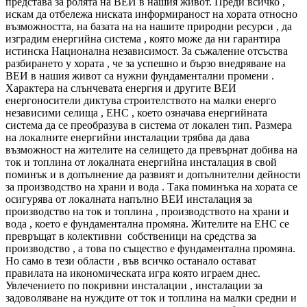
представа за ролята на ВЕИ в нашия живот. Преди всичко ,
искам да отбележа ниската информираност на хората относно
възможността, на базата на на нашите природни ресурси , да
изградим енергийна система , която може да ни гарантира
истинска Национална независимост. За съжаление отсъства
разбирането у хората , че за успешно и бързо внедряване на
ВЕИ в нашия живот са нужни фундаментални промени .
Характера на слънчевата енергия и другите ВЕИ
енергоносители диктува строителството на малки енерго
независими селища , ЕНС , което означава енергийната
система да се преобразува в система от локален тип. Размера
на локалните енергийни инсталации трябва да дава
възможност на жителите на селището да превърнат добива на
ток и топлина от локалната енергийна инсталация в свой
поминък и в допълнение да развият и допълнителни дейности
за производство на храни и вода . Така поминъка на хората се
осигурява от локалната напълно ВЕИ инсталация за
производство на ток и топлина , производството на храни и
вода , което е фундаментална промяна. Жителите на ЕНС се
превръщат в колективни собственици на средства за
производство , а това по същество е фундаментална промяна.
Но само в тези области , във всичко останало остават
правилата на икономическата игра която играем днес.
Увлечението по покривни инсталации , инсталации за
задоволяване на нуждите от ток и топлина на малки средни и