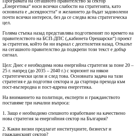
Програмата на сегашното правителство за сектор
„Енергетика“ носи всички слабости на стратегията, като
основната е „всеядността“ и желанието да бъдат задоволени
почти всички интереси, без да се следва ясна стратегическа
цел.
Голяма стъпка назад представлява подготвеният по времето на
правителството на БСП-ДПС („кабинета Орешарски“) проект
за стратегия, който би ни върнал с десетилетия назад. Отказът
на сегашното правителство да подкрепи този текст е добър
сигнал.
Цел: Днес е необходима нова енергийна стратегия за поне 20 –
25 г. напред (до 2035 – 2040 г.) с хоризонт на някои
стратегически цели и след това. Основната задача на тази
стратегия е да подготви сектора и да стартира прехода към
пост-въглеродна и пост-ядрена енергетика.
На вниманието на политици, експерти и гражданството
поставяме три начални въпроса:
1. Защо е необходимо спешното изработване на качествено
нова стратегия за енергийния сектор на България?
2. Какви визии предлагат институциите, бизнесът и
гражданският сектор?