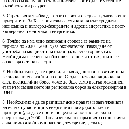
използва максимално възможностите, които дават местните
възобновяеми ресурси.
5. Стратегията трябва да залага на ясни средно- и дългосрочни
приоритети. За България това са смяната на въглеродната
икономика и въглерод-базираната и ядрена енергетика с пост-
въглеродна икономика и енергетика.
6. Трябва да има ясно разписани срокове (в рамките на
периода до 2030 – 2040 г.) за окончателно изваждане от
употреба на мощности на въглища, ядрено гориво, газ.
Необходима е сериозна обосновка за онези от тях, които се
очаква да останат след това.
7. Необходимо е да се предвиди въвеждането и развитието на
регионални енергийни пазари. Създаването на национална
електроенергийна борса може да бъде само кратък междинен
етап към създаването на регионална борса за електроенергия в
ЮИЕ.
8. Необходимо е да се разпишат ясно правата и задълженията
на всички участници в енергийния пазар (като идеи и
принципи), за да се постигне целта за пост-въглеродна
енергетика до 2050 г. Това изисква информация за синергията
с икономиката (промишленост, земеделие, услуги).