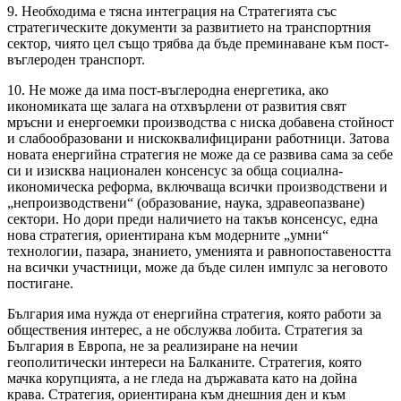
9. Необходима е тясна интеграция на Стратегията със
стратегическите документи за развитието на транспортния
сектор, чиято цел също трябва да бъде преминаване към пост-
въглероден транспорт.
10. Не може да има пост-въглеродна енергетика, ако
икономиката ще залага на отхвърлени от развития свят
мръсни и енергоемки производства с ниска добавена стойност
и слабообразовани и нискоквалифицирани работници. Затова
новата енергийна стратегия не може да се развива сама за себе
си и изисква национален консенсус за обща социална-
икономическа реформа, включваща всички производствени и
„непроизводствени“ (образование, наука, здравеопазване)
сектори. Но дори преди наличието на такъв консенсус, една
нова стратегия, ориентирана към модерните „умни“
технологии, пазара, знанието, уменията и равнопоставеността
на всички участници, може да бъде силен импулс за неговото
постигане.
България има нужда от енергийна стратегия, която работи за
обществения интерес, а не обслужва лобита. Стратегия за
България в Европа, не за реализиране на нечии
геополитически интереси на Балканите. Стратегия, която
мачка корупцията, а не гледа на държавата като на дойна
крава. Стратегия, ориентирана към днешния ден и към