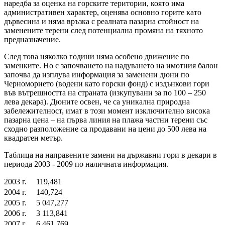
наредба за оценка на горските територии, която има
административен характер, оценява основно горите като
дървесина и няма връзка с реалната пазарна стойност на
заменените терени след потенциална промяна на тяхното
предназначение.
След това няколко години няма особено движение по
заменките. Но с започването на надуването на имотния балон
започва да изплува информация за заменени дюни по
Черноморието (водени като горски фонд) с издънкови гори
във вътрешността на страната (изкупувани за по 100 – 250
лева декара). Дюните освен, че са уникална природна
забележителност, имат в този момент изключително висока
пазарна цена – на първа линия на плажа частни терени със
сходно разположение са продавани на цени до 500 лева на
квадратен метър.
Таблица на направените замени на държавни гори в декари в
периода 2003 - 2009 по наличната информация.
2003 г.
119,481
2004 г.
140,724
2005 г.
5 047,277
2006 г.
3 113,841
2007 г.
6 461,769