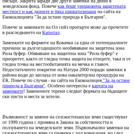
пясъци. Закрита заради две други заменки на дюни в
земеделския фонд. Повече
как беше унищожена защитената
местност и как дюните и бяха приватизирани
на сайта на
Екокоалицията "За да остане природа в България".
Повече за заменките на Ол сийз пропърти може да прочетете
в разследването на
Капитал
.
Заменките на фирмите на Ковачки са една от потенциалните
причини за дългогодишното необявяване на защитена зона
Рила буфер. Обявяване на защитена зона "Рила буфер" е
приоритет, както от гледна точка защита на птиците, така и от
гледна точка на местообитанията на мечка и главоч.
Недостатъчното покритие на Натура 2000 поради заменки в
района води до заплаха от нова наказатерлна процедура на
ЕК. Повече по случая - на сайта на Екокоалиция
"За да остане
природа в България"
. Особено интересна е
картата на
заменките
! Заменените терени следват формата на бъдещите
ски писти и места за хотели.
Възможност за замени на селскостопански земи съществуват
от 1999 година с промяна в Закона за собствеността и
ползуването на земеделските земи. Първоначално заменки на
селскостопански земи са правени с цел комасация, но след