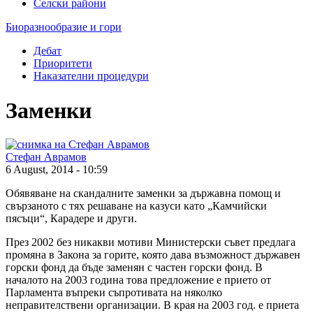
Селски райони
Биоразнообразие и гори
Дебат
Приоритети
Наказателни процедури
Заменки
Стефан Аврамов
6 August, 2014 - 10:59
Обявяване на скандалните заменки за държавна помощ и
свързаното с тях решаване на казуси като „Камчийски
пясъци“, Карадере и други.
През 2002 без никакви мотиви Министерски съвет предлага
промяна в Закона за горите, която дава възможност държавен
горски фонд да бъде заменян с частен горски фонд. В
началото на 2003 година това предложение е прието от
Парламента въпреки съпротивата на няколко
неправителствени организации. В края на 2003 год. е приета