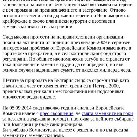
започването на имотния бум започва масово замяна на терени
с цел промяна на предназначението и застрояване. Отново
основните замени са на държавни терени по Черноморското
крайбрежие и около планински курорти с изоставени
земеделски земи в селски райони.
След масови протести на неправителствени организации,
побой на активисти от полиция през януари 2009 и сериозен
интерес към проблема от Европейската Комисия заменките в
горите бяха прекратени, а в селскостопанския фонд строго
регулирани. Но общите икономически загуби на страната от
така проведените замени е трудно да се определят, но във
всички случаи надвишават сумата от няколко милиарда лева.
Щетите за природата на България също са огромни тъй като
значителна част от заменените терени са в Натура 2000,
представляват уникални местообитания или подслоняват
множество редки видове.
На 05.09.2014 след няколко години анализи Европейската
Комисия излезе с
прес съобщение
, че
смята заменките на гори
за незаконна държавна помощ и настоява за нейното събиране
или България ще бъде санкционирана.
Би трябвало Комисията да излезе с решение и по въпроса за
заменките с земеделски земи.