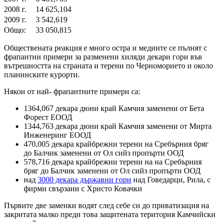
2008 г.
14 625,104
2009 г.
3 542,619
Общо:
33 050,815
Обществената реакция е много остра и медиите се пълнят с
фрапантни примери за разменени хиляди декари гори във
вътрешността на страната и терени по Черноморието и около
планинските курорти.
Някои от най- фрапантните примери са:
1364,067 декара дюни край Камчия заменени от Бета
Форест ЕООД
1344,763 декара дюни край Камчия заменени от Мирта
Инженеринг ЕООД
470,005 декара крайбрежни терени на Сребърния бряг
до Балчик заменени от Ол сийз пропърти ООД
578,716 декара крайбрежни терени на на Сребърния
бряг до Балчик заменени от Ол сийз пропърти ООД
над
3000 декара държавни гори
над Говедарци, Рила, с
фирми свързани с Христо Ковачки
Първите две заменки водят след себе си до приватизация на
закритата малко преди това защитената територия Камчийски