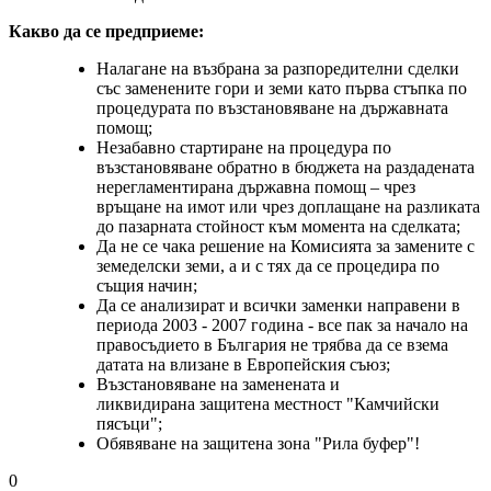
Какво да се предприеме:
Налагане на възбрана за разпоредителни сделки
със заменените гори и земи като първа стъпка по
процедурата по възстановяване на държавната
помощ;
Незабавно стартиране на процедура по
възстановяване обратно в бюджета на раздадената
нерегламентирана държавна помощ – чрез
връщане на имот или чрез доплащане на разликата
до пазарната стойност към момента на сделката;
Да не се чака решение на Комисията за замените с
земеделски земи, а и с тях да се процедира по
същия начин;
Да се анализират и всички заменки направени в
периода 2003 - 2007 година - все пак за начало на
правосъдието в България не трябва да се взема
датата на влизане в Европейския съюз;
Възстановяване на заменената и
ликвидирана защитена местност "Камчийски
пясъци";
Обявяване на защитена зона "Рила буфер"!
0