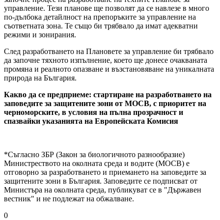
управление. Тези планове ще позволят да се навлезе в много
по-дълбока детайлност на препоръките за управление на
съответната зона. Те също би трябвало да имат адекватни
режими и зонирания.
След разработването на Плановете за управление би трябвало
да започне тяхното изпълнение, което ще донесе очакваната
промяна и реалното опазване и възстановяване на уникалната
природа на България.
Какво да се предприеме: стартиране на разработването на
заповедите за защитените зони от МОСВ, с приоритет на
черноморските, в условия на пълна прозрачност и
спазвайки указанията на Европейската Комисия
*Съгласно ЗБР (Закон за биологичното разнообразие)
Министреството на околната среда и водите (МОСВ) е
отговорно за разработването и приемането на заповедите за
защитените зони в България. Заповедите се подписват от
Министъра на околната среда, публикуват се в "Държавен
вестник" и не подлежат на обжалване.
0