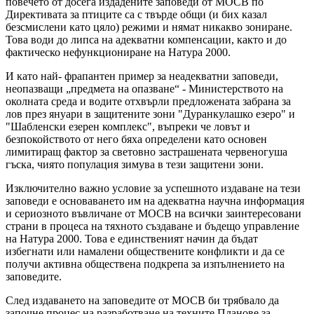
повечето от досега издадените заповеди от МОСВ по
Директивата за птиците са с твърде общи (и бих казал
безсмислени като цяло) режими и нямат никакво зониране.
Това води до липса на адекватни компенсации, както и до
фактическо нефункциониране на Натура 2000.
И като най- фрапантен пример за неадекватни заповеди,
неопазващи „предмета на опазване“ - Министерството на
околната среда и водите отхвърли предложената забрана за
лов през януари в защитените зони "Дуранкулашко езеро" и
"Шабленски езерен комплекс", въпреки че ловът и
безпокойството от него бяха определени като основен
лимитиращ фактор за световно застрашената червеногуша
гъска, чиято популация зимува в тези защитени зони.
Изключително важно условие за успешното издаване на тези
заповеди е основаването им на адекватна научна информация
и сериозното въвличане от МОСВ на всички заинтересовани
страни в процеса на тяхното създаване и бъдещо управление
на Натура 2000. Това е единственият начин да бъдат
избегнати или намалени обществените конфликти и да се
получи активна обществена подкрепа за изпълнението на
заповедите.
След издаването на заповедите от МОСВ би трябвало да
започне процес на разработване на техните Планове за