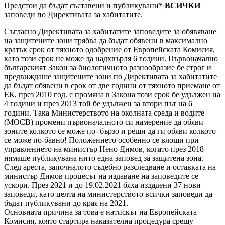
Предстои да бъдат съставени и публикувани*
ВСИЧКИ
заповеди по Директивата за хабитатите.
Съгласно Директивата за хабитатите заповедите за обявяване
на защитените зони трябва да бъдат обявени в максимално
кратък срок от тяхното одобрение от Европейската Комисия,
като този срок не може да надхвърля 6 години. Първоначално
българският Закон за биологичното разнообразие бе строг и
предвиждаше защитените зони по Директивата за хабитатите
да бъдат обявени в срок от две години от тяхното приемане от
ЕК, през 2010 год. с промяна в Закона този срок бе удължен на
4 години и през 2013 той бе удължен за втори път на 6
години. Така Министерството на околната среда и водите
(МОСВ) промени първоначалното си намерение да обяви
зоните колкото се може по- бързо и реши да ги обяви колкото
се може по-бавно! Положението особенно се влоши при
управлението на министър Нено Димов, когато през 2018
нямаше публикувана нито една заповед за защитена зона.
След ареста, започналото съдебно разследване и оставката на
министър Димов процесът на издаване на заповедите се
ускори. През 2021 и до 19.02.2021 бяха издадени 37 нови
заповеди, като целта на министерството всички заповеди да
бъдат публикувани до края на 2021.
Основната причина за това е натискът на Европейската
Комисия, която стартира наказателна процедура срещу