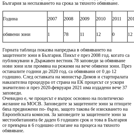
България за неспазването на срока за тяхното обявяване.
Година
2007
2008
2009
2010
2011
20
обявени зони
1
78
11
12
0
12
Горната таблица показва напредъка в обявяването на
защитените зони в България. Пикът е през 2008 год. когато са
публикувани в Държавен вестник 78 заповеди за обявяване
нови зони или промяна на режими на вече обявени зони. През
останалите години до 2020 год. са обявявани от 0 до 12
годишно. След оставката на министър Димов и стартиралата
наказателна процедура от страна на ЕК процесът се ускори
значително и през 2020-февруари 2021 има издадени вече 37
заповеди.
Очевидно е, че процесът е въпрос основно на политическо
желание на МОСВ. Заповедите за защитените зони за птиците
бяха предвижени по- бързо, защото такова бе изискването на
Европейската комисия. За заповедите за защитените зони за
местообитанията бе даден 6 годишен срок и това в България
се превърна в 6 годишно отлагане на процеса на тяхното
обявяване.