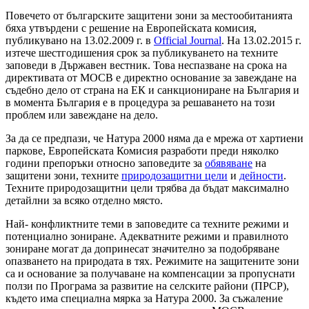
Повечето от българските защитени зони за местообитанията
бяха утвърдени с решение на Европейската комисия,
публикувано на 13.02.2009 г. в
Official Journal
. На 13.02.2015 г.
изтече шестгодишения срок за публикуването на техните
заповеди в Държавен вестник. Това неспазване на срока на
директивата от МОСВ е директно основание за завеждане на
съдебно дело от страна на ЕК и санкциониране на България и
в момента България е в процедура за решаването на този
проблем или завеждане на дело.
За да се предпази, че Натура 2000 няма да е мрежа от хартиени
паркове, Европейската Комисия разработи преди няколко
години препоръки относно заповедите за
обявяване
на
защитени зони, техните
природозащитни цели
и
дейности
.
Техните природозащитни цели трябва да бъдат максимално
детайлни за всяко отделно място.
Най- конфликтните теми в заповедите са техните режими и
потенциално зониране. Адекватните режими и правилното
зониране могат да допринесат значително за подобряване
опазването на природата в тях. Режимите на защитените зони
са и основание за получаване на компенсации за пропуснати
ползи по Програма за развитие на селските райони (ПРСР),
където има специална мярка за Натура 2000. За съжаление