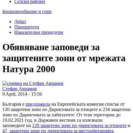
Селски райони
Биоразнообразие и гори
Дебат
Приоритети
Наказателни процедури
Обявяване заповеди за
защитените зони от мрежата
Натура 2000
Стефан Аврамов
9 April, 2014 - 15:56
България е
предложила
на Европейската комисия списък от
120 защитени зони по Директивата за птиците и 234 защитени
зони по Директивата за хабитатите. От тези територии до
19.02.2021 год. в Държавен вестник са излезнали
заповедите на
120 защитени зони по директивата за птиците
и
47 защитени зони по директивата за местообитанията
.