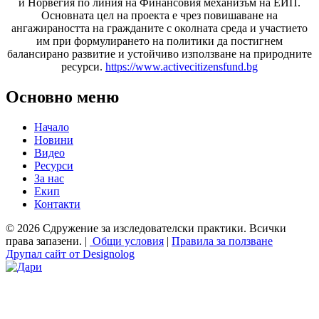
и Норвегия по линия на Финансовия механизъм на ЕИП.
Основната цел на проекта е чрез повишаване на
ангажираността на гражданите с околната среда и участието
им при формулирането на политики да постигнем
балансирано развитие и устойчиво използване на природните
ресурси.
https://www.activecitizensfund.bg
Основно меню
Начало
Новини
Видео
Ресурси
За нас
Екип
Контакти
© 2026 Сдружение за изследователски практики. Всички
права запазени. |
Общи условия
|
Правила за ползване
Друпал сайт от Designolog