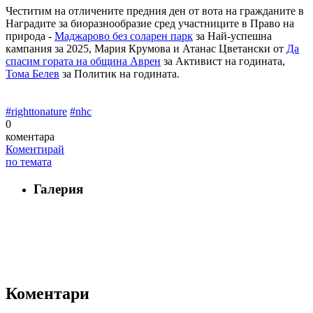
Честитим на отличените предния ден от вота на гражданите в
Наградите за биоразнообразие сред участниците в Право на
природа -
Маджарово без соларен парк
за Най-успешна
кампания за 2025, Мария Крумова и Атанас Цветански от
Да
спасим гората на община Аврен
за Активист на годината,
Тома Белев
за Политик на годината.
#righttonature
#nhc
0
коментара
Коментирай
по темата
Галерия
Коментари