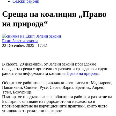
Селски райони
Среща на коалиция „Право
на природа“
Екип Зелени закони
22 December, 2025 - 17:42
В събота, 20 декември, от Зелени закони проведохме
поредната среща с приятели от различни граждански групи в
рамките на неформалната коалиция
Право на природа
.
Обсъдихме работата на граждански активисти от Маджарово,
Павликени, Сливен, Русе, Своге, Варна, Брезник, Аврен,
Трън, Божурище.
Планираме продължаване на общата ни работа за развитие на
България с опазване на природното ни наследство и
противодействие на корупционните практики, които често
унищожават средата ни на живот.