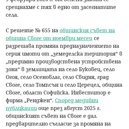
срещнахме с тях в едно от засегнатите
села.
С решение № 655 на
общинския съвет на
община Своге от ноември месец
се
разрешава промяна предназначението на
серия имоти от „земеделска територия“ в
„предимно производствена устройствена
зона“ в землищата на село Буковец, село
Огоя, село Осеновлаг, село Свидня, град
Своге, село Томпсън и село Церецел, община
Своге, област Софийска. Инвеститор е
фирма „Ренджен“.
Според медийни
публикации
още през август 2025 г.
общинският съвет на Своге е дал
предварително съгласие за промяна на