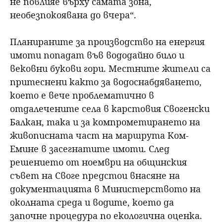
не повлияе върху самата зона,
необезпокоявана до вчера“.
Планираните за производство на енергия
имоти попадат във вододайно било и
вековни букови гори. Местните жители са
притеснени както за водоснабдяването,
което е вече проблематично в
отдалечените села в карстовия Свогенски
Балкан, така и за компрометирането на
живописната част на маршрута Ком-
Емине в засегнатите имоти. След
решението от ноември на общинския
съвет на Своге предстои внасяне на
документацията в Министерството на
околната среда и водите, което да
започне процедура по екологична оценка.