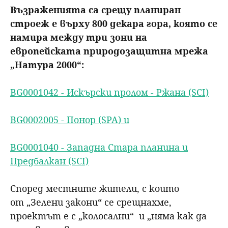
Възраженията са срещу планиран
строеж е върху 800 декара гора, която се
намира между три зони на
европейската природозащитна мрежа
„Натура 2000“:
BG0001042 - Искърски пролом - Ржана (SCI)
BG0002005 - Понор (SPA) и
BG0001040 - Западна Стара планина и
Предбалкан (SCI)
Според местните жители, с които
от „Зелени закони“ се срещнахме,
проектът е с „колосални“ и „няма как да