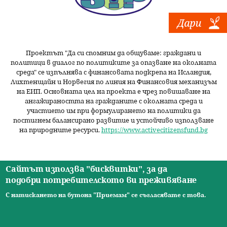
Проектът "Да си спомним да
общуваме
: граждани и
политици в диалог по политиките за опазване на околната
среда" се изпълнява с финансовата подкрепа на Исландия,
Лихтенщайн и Норвегия по линия на Финансовия механизъм
на ЕИП. Основната цел на проекта е чрез повишаване на
ангажираността на гражданите с околната среда и
участието им при формулирането на политики да
постигнем балансирано развитие и устойчиво използване
на природните ресурси.
https://www.activecitizensfund.bg
Сайтът използва "бисквитки", за да
подобри потребителското ви преживяване
Начало
Новини
Видео
Ресурси
За нас
Екип
Контакти
О
С натискането на бутона "Приемам" се съгласявате с това.
© 2026 Сдружение за изследователски практики.
с
Всички права запазени. |
Общи условия
|
Правила за