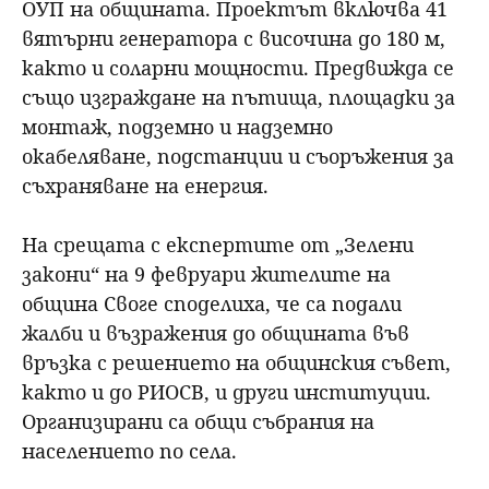
ОУП на общината. Проектът включва 41
вятърни генератора с височина до 180 м,
както и соларни мощности. Предвижда се
също изграждане на пътища, площадки за
монтаж, подземно и надземно
окабеляване, подстанции и съоръжения за
съхраняване на енергия.
На срещата с експертите от „Зелени
закони“ на 9 февруари жителите на
община Своге споделиха, че са подали
жалби и възражения до общината във
връзка с решението на общинския съвет,
както и до РИОСВ, и други институции.
Организирани са общи събрания на
населението по села.