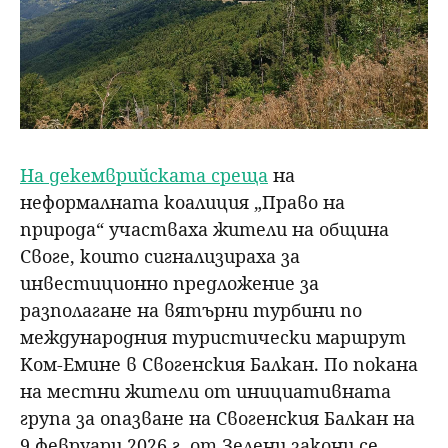
На декемврийската среща
на
неформалната коалиция „Право на
природа“ участваха жители на община
Своге, които сигнализираха за
инвестиционно предложение за
разполагане на вятърни турбини по
международния туристически маршрут
Ком-Емине в Свогенския Балкан. По покана
на местни жители от инициативната
група за опазване на Свогенския Балкан на
9 февруари 2026 г. от Зелени закони се