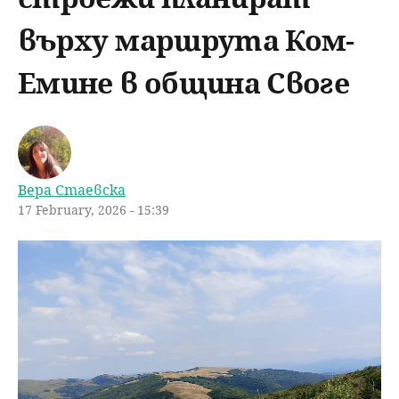
u
н
ъ
върху маршрута Ком-
ю
р
Емине в община Своге
с
е
Вера Стаевска
н
17 February, 2026 - 15:39
е