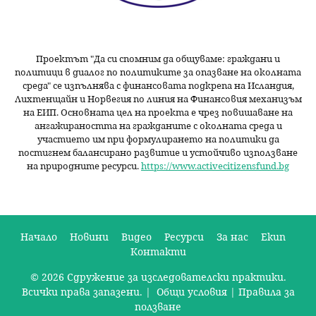
Проектът "Да си спомним да
общуваме
: граждани и
политици в диалог по политиките за опазване на околната
среда" се изпълнява с финансовата подкрепа на Исландия,
Лихтенщайн и Норвегия по линия на Финансовия механизъм
на ЕИП. Основната цел на проекта е чрез повишаване на
ангажираността на гражданите с околната среда и
участието им при формулирането на политики да
постигнем балансирано развитие и устойчиво използване
на природните ресурси.
https://www.activecitizensfund.bg
Начало
Новини
Видео
Ресурси
За нас
Екип
Контакти
О
© 2026 Сдружение за изследователски практики.
с
Всички права запазени. |
Общи условия
|
Правила за
н
ползване