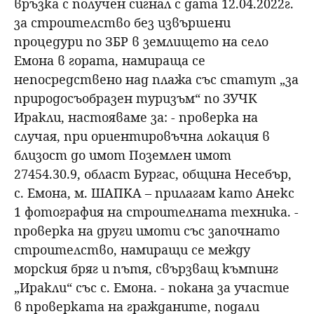
връзка с получен сигнал с дата 12.04.2022г.
за строителство без извършени
процедури по ЗБР в землището на село
Емона в гората, намираща се
непосредствено над плажа със статут „за
природосъобразен туризъм“ по ЗУЧК
Иракли, настояваме за: - проверка на
случая, при ориентировъчна локация в
близост до имот Поземлен имот
27454.30.9, област Бургас, община Несебър,
с. Емона, м. ШАПКА – прилагам като Анекс
1 фотография на строителната техника. -
проверка на други имоти със започнато
строителство, намиращи се между
морския бряг и пътя, свързващ къмпинг
„Иракли“ със с. Емона. - покана за участие
в проверката на гражданите, подали