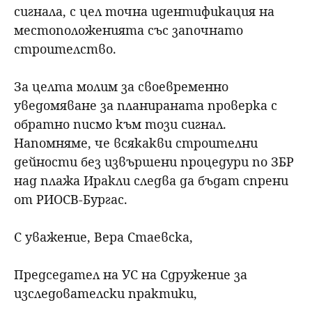
сигнала, с цел точна идентификация на
местоположенията със започнато
строителство.
За целта молим за своевременно
уведомяване за планираната проверка с
обратно писмо към този сигнал.
Напомняме, че всякакви строителни
дейности без извършени процедури по ЗБР
над плажа Иракли следва да бъдат спрени
от РИОСВ-Бургас.
С уважение, Вера Стаевска,
Председател на УС на Сдружение за
изследователски практики,