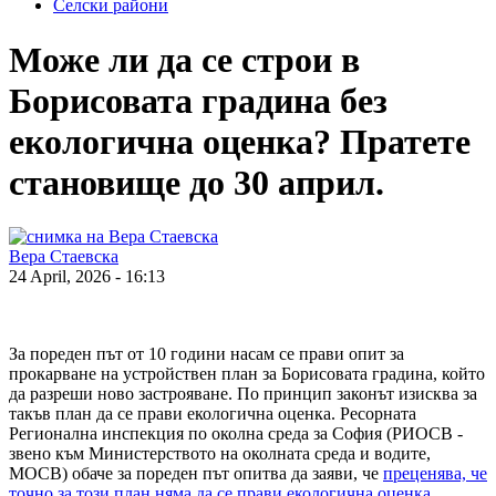
Селски райони
Може ли да се строи в
Борисовата градина без
екологична оценка? Пратете
становище до 30 април.
Вера Стаевска
24 April, 2026 - 16:13
За пореден път от 10 години насам се прави опит за
прокарване на устройствен план за Борисовата градина, който
да разреши ново застрояване. По принцип законът изисква за
такъв план да се прави екологична оценка. Ресорната
Регионална инспекция по околна среда за София (РИОСВ -
звено към Министерството на околната среда и водите,
МОСВ) обаче за пореден път опитва да заяви, че
преценява, че
точно за този план няма да се прави екологична оценка
.