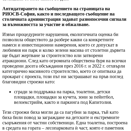
Антидатирането на съобщението на страницата на
РИОСВ-София, както и последващото съобщение на
столичната администрация задават разнопосочни сигнали
за възможността за участие и обжалване.
Извън процедурните нарушения, екологичната оценка би
позволила обществото да разбере какви са конкретните
намеси и инвестиционни намерения, които се допускат в
любимия ни парк и колко зелени масива от столетни дървета
ще бъдат жертване за строителство или затворени
атракциони. След като огромната обществена буря на всички
проведени досега обсъждания през 2016 г. и 2022 г. отхвърли
категорично масивното строителство, което се опитваха да
прокарат с проекта, този път ни застрашават на пръв поглед
благовидни строежи като:
сгради за поддръжка на парка, тоалетни, детски
площадки, площадки за кучета, зони за пейнтбол,
велоекстрийм, както и паркинга под Капитолия.
Тези строежи биха могли да са пагубни за парка, тъй като
биха били повод за заграждане на детските и екстремните
съоръжения от частни собственици. Една тоалетна, построена
в средата на гората – лесопарковата ѝ част, която е паметник