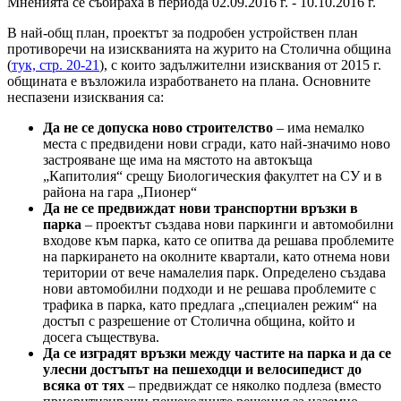
Мненията се събираха в периода 02.09.2016 г. - 10.10.2016 г.
В най-общ план, проектът за подробен устройствен план
противоречи на изискванията на журито на Столична община
(
тук, стр. 20-21
), с които задължителни изисквания от 2015 г.
общината е възложила изработването на плана. Основните
неспазени изисквания са:
Да не се допуска ново строителство
– има немалко
места с предвидени нови сгради, като най-значимо ново
застрояване ще има на мястото на автокъща
„Капитолия“ срещу Биологическия факултет на СУ и в
района на гара „Пионер“
Да не се предвиждат нови транспортни връзки в
парка
– проектът създава нови паркинги и автомобилни
входове към парка, като се опитва да решава проблемите
на паркирането на околните квартали, като отнема нови
територии от вече намалелия парк. Определено създава
нови автомобилни подходи и не решава проблемите с
трафика в парка, като предлага „специален режим“ на
достъп с разрешение от Столична община, който и
досега съществува.
Да се изградят връзки между частите на парка и да се
улесни достъпът на пешеходци и велосипедист до
всяка от тях
– предвиждат се няколко подлеза (вместо