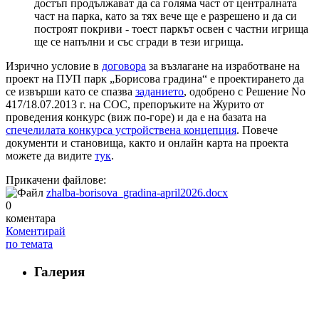
достъп продължават да са голяма част от централната
част на парка, като за тях вече ще е разрешено и да си
построят покриви - тоест паркът освен с частни игрища
ще се напълни и със сгради в тези игрища.
Изрично условие в
договора
за възлагане на изработване на
проект на ПУП парк „Борисова градина“ е проектирането да
се извърши като се спазва
заданието
, одобрено с Решение No
417/18.07.2013 г. на СОС, препоръките на Журито от
проведения конкурс (виж по-горе) и да е на базата на
спечелилата конкурса устройствена концепция
. Повече
документи и становища, както и онлайн карта на проекта
можете да видите
тук
.
Прикачени файлове:
zhalba-borisova_gradina-april2026.docx
0
коментара
Коментирай
по темата
Галерия