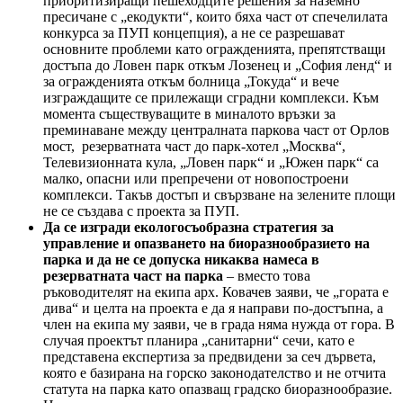
приоритизиращи пешеходците решения за наземно
пресичане с „екодукти“, които бяха част от спечелилата
конкурса за ПУП концепция), а не се разрешават
основните проблеми като огражденията, препятстващи
достъпа до Ловен парк откъм Лозенец и „София ленд“ и
за огражденията откъм болница „Токуда“ и вече
изграждащите се прилежащи сградни комплекси. Към
момента съществуващите в миналото връзки за
преминаване между централната паркова част от Орлов
мост, резерватната част до парк-хотел „Москва“,
Телевизионната кула, „Ловен парк“ и „Южен парк“ са
малко, опасни или препречени от новопостроени
комплекси. Такъв достъп и свързване на зелените площи
не се създава с проекта за ПУП.
Да се изгради екологосъобразна стратегия за
управление и опазването на биоразнообразието на
парка и да не се допуска никаква намеса в
резерватната част на парка
– вместо това
ръководителят на екипа арх. Ковачев заяви, че „гората е
дива“ и целта на проекта е да я направи по-достъпна, а
член на екипа му заяви, че в града няма нужда от гора. В
случая проектът планира „санитарни“ сечи, като е
представена експертиза за предвидени за сеч дървета,
която е базирана на горско законодателство и не отчита
статута на парка като опазващ градско биоразнообразие.