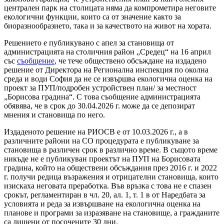
централен парк на столицата няма да компрометира неговите
екологични функции, които са от значение както за
биоразнообразието, така и за качеството на живот на хората.
Решението е публикувано с апел за становища от
администрацията на столичния район „Средец“ на 16 април
със
съобщение
, че тече обществено обсъждане на издадено
решение от Директора на Регионална инспекция по околна
среда и води София да не се извършва екологична оценка на
проект за ПУП/подробен устройствен план/ за местност
„Борисова градина“. С това съобщение администрацията
обявява, че в срок до 30.04.2026 г. може да се депозират
мнения и становища по него.
Издаденото решение на РИОСВ е от 10.03.2026 г., а в
различните райони на СО процедурата е публикуване за
становища в различен срок в различно време. В същото време
никъде не е публикуван проектът на ПУП на Борисовата
градина, който на обществени обсъждания през 2016 г. и 2022
г. получи редица възражения и отрицателни становища, които
изискаха неговата преработка. Във връзка с това не е спазен
срокът, регламентиран в чл. 20, ал. 1, т. 1 в от Наредбата за
условията и реда за извършване на екологична оценка на
планове и програми за изразяване на становище, а гражданите
са лишени от посочените 30 дни.