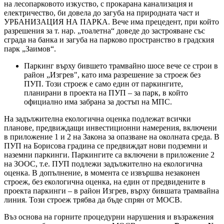
на лесопарковото изкуство, с прокарана канализация и
електричество, би довела до загуба на природната част и
УРБАНИЗАЦИЯ НА ПАРКА. Вече има прецедент, при който
разрешения за т. нар. „тоалетна“ доведе до застрояване със
сграда на банка и загуба на парково пространство в градския
парк „Заимов“.
Паркинг върху бившето трамвайно шосе вече се строи в
район „Изгрев", като има разрешение за строеж без
ПУП. Този строеж е само един от паркингите,
планирани в проекта на ПУП – за парк, в който
официално има забрана за достъп на МПС.
На задължителна екологична оценка подлежат всички
планове, предвиждащи инвестиционни намерения, включени
в приложение 1 и 2 на Закона за опазване на околната среда. В
ПУП на Борисова градина се предвиждат нови подземни и
наземни паркинги. Паркингите са включени в приложение 2
на ЗООС, т.е. ПУП подлежи задължително на екологична
оценка. В допълнение, в момента се извършва незаконен
строеж, без екологична оценка, на един от предвидените в
проекта паркинги – в район Изгрев, върху бившата трамвайна
линия. Този строеж трябва да бъде спрян от МОСВ.
Въз основа на горните процедурни нарушения и възражения