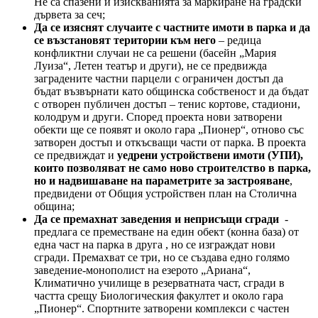
Не са спазени и изискванията за маркиране на градски
дървета за сеч;
Да се изяснят случаите с частните имоти в парка и да
се възстановят територии към него
– редица
конфликтни случаи не са решени (басейн „Мария
Луиза“, Летен театър и други), не се предвижда
заградените частни парцели с ограничен достъп да
бъдат възвърнати като общинска собственост и да бъдат
с отворен публичен достъп – тенис кортове, стадиони,
колодрум и други. Според проекта нови затворени
обекти ще се появят и около гара „Пионер“, отново със
затворен достъп и откъсващи части от парка. В проекта
се предвиждат и
уедрени устройствени имоти (УПИ),
които позволяват не само ново строителство в парка,
но и надвишаване на параметрите за застрояване
,
предвидени от Общия устройствен план на Столична
община;
Да се премахнат заведения и неприсъщи сгради
-
предлага се преместване на един обект (конна база) от
една част на парка в друга , но се изграждат нови
сгради. Премахват се три, но се създава едно голямо
заведение-монополист на езерото „Ариана“,
Климатично училище в резерватната част, сгради в
частта срещу Биологическия факултет и около гара
„Пионер“. Спортните затворени комплекси с частен