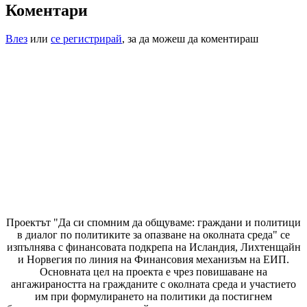
Коментари
Влез
или
се регистрирай
, за да можеш да коментираш
Проектът "Да си спомним да
общуваме
: граждани и политици
в диалог по политиките за опазване на околната среда" се
изпълнява с финансовата подкрепа на Исландия, Лихтенщайн
и Норвегия по линия на Финансовия механизъм на ЕИП.
Основната цел на проекта е чрез повишаване на
ангажираността на гражданите с околната среда и участието
им при формулирането на политики да постигнем