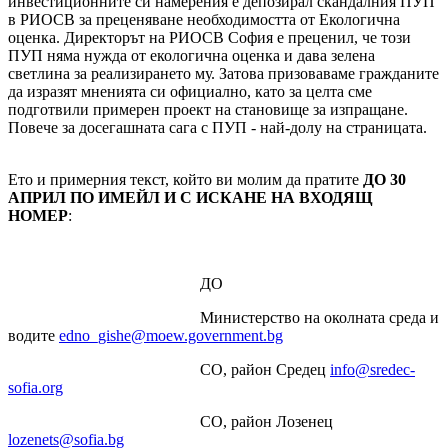
инвестиционните си намерения е депозирал скандалния ПУП
в РИОСВ за преценяване необходимостта от Екологична
оценка. Директорът на РИОСВ София е преценил, че този
ПУП няма нужда от екологична оценка и дава зелена
светлина за реализирането му. Затова призоваваме гражданите
да изразят мненията си официално, като за целта сме
подготвили примерен проект на становище за изпращане.
Повече за досегашната сага с ПУП - най-долу на страницата.
Ето и примерния текст, който ви молим да пратите
ДО 30
АПРИЛ ПО ИМЕЙЛ И С ИСКАНЕ НА ВХОДЯЩ
НОМЕР
:
ДО
Министерство на околната среда и
водите
edno_gishe@moew.government.bg
СО, район Средец
info@sredec-
sofia.org
СО, район Лозенец
lozenets@sofia.bg