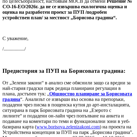
по целесъобразност, настоявам МОСВ да отмени
Решение №
СО-16-ЕО/2026г. да не се извършва екологична оценка и
оценка на разработен проект за ПУП /подробен
устройствен план/ за местност „Борисова градина“.
С уважение,
/................./
Предистория за ПУП на Борисовата градина:
От „Зелени закони“ в анализ сме обяснили защо са вредни за
най-стария градски парк редица планирани регулации в
плана, достъпен тук: „
Общностно планиране за Борисовата
градина
“. Анализът се извърши въз основа на препоръки,
подадени чрез писма в пощенска кутия до арт-инсталацията,
ситуирана в парк Борисовата градина на „Езерото с
лилиите“ и подадени он-лайн чрез попълване на анкета и
подаване на коментари по теми и функционални зони в уеб-
базирана карта (
www.borisova.zelenizakoni.com
) на проекта на
Устройствена концепция за ПУП на парк „Борисова градина".