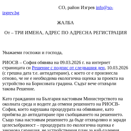
СО, район Изгрев
info@so-
izgrev.bg
ЖАЛБА
От – ТРИ ИМЕНА, АДРЕС ПО АДРЕСНА РЕГИСТРАЦИЯ
Уважаеми госпожи и господа,
РИОСВ – София обявява на 09.03.2026 г. на интернет
страницата си
Решение с подпис от следващия ден
, 10.03.2026
(с грешна дата т.е. антидатиране), с което се е произнесла
отново, че не е необходима екологична оценка за проекта на
устройство на Борисовата градина. Съдът вече отхвърли
такова Решение.
Като гражданин на България настоявам Министерството на
околната среда и водите да отмени решението на РИОСВ-
София, което нарушава процедурата на обявяване, като
прибягва до антидатиране при съобщаването на решението.
Също така настоявам решението да бъде отхвърляно и заради
целесъобразност – процедурата по екологична оценка е
законова гаранция, че устройствения план за най-големия