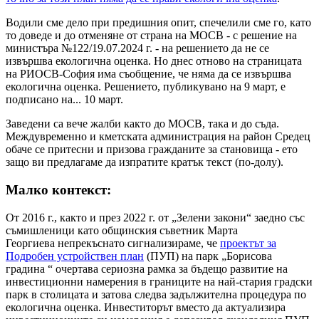
Водили сме дело при предишния опит, спечелили сме го, като
то доведе и до отменяне от страна на МОСВ - с решение на
министъра №122/19.07.2024 г. - на решението да не се
извършва екологична оценка. Но днес отново на страницата
на РИОСВ-София има съобщение, че няма да се извършва
екологична оценка. Решението, публикувано на 9 март, е
подписано на... 10 март.
Заведени са вече жалби както до МОСВ, така и до съда.
Междувременно и кметската администрация на район Средец
обаче се притесни и призова гражданите за становища - ето
защо ви предлагаме да изпратите кратък текст (по-долу).
Малко контекст:
От 2016 г., както и през 2022 г. от „Зелени закони“ заедно със
съмишленици като общинския съветник Марта
Георгиева непрекъснато сигнализираме, че
проектът за
Подробен устройствен план
(ПУП) на парк „Борисова
градина “ очертава сериозна рамка за бъдещо развитие на
инвестиционни намерения в границите на най-стария градски
парк в столицата и затова следва задължителна процедура по
екологична оценка. Инвеститорът вместо да актуализира