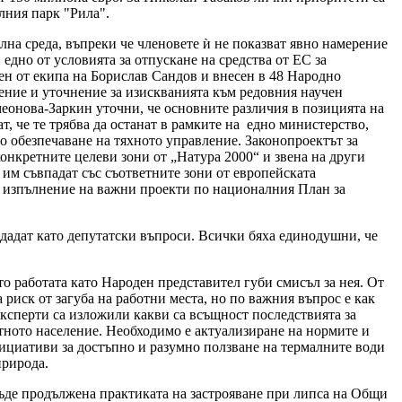
лния парк "Рила".
лна среда, въпреки че членовете ѝ не показват явно намерение
едно от условията за отпускане на средства от ЕС за
ен от екипа на Борислав Сандов и внесен в 48 Народно
ление и уточнение за изискванията към редовния научен
еонова-Заркин уточни, че основните различия в позицията на
, че те трябва да останат в рамките на едно министерство,
то обезпечаване на тяхното управление. Законопроектът за
онкретните целеви зони от „Натура 2000“ и звена на други
им съвпадат със съответните зони от европейската
за изпълнение на важни проекти по националния План за
ададат като депутатски въпроси. Всички бяха единодушни, че
то работата като Народен представител губи смисъл за нея. От
 риск от загуба на работни места, но по важния въпрос е как
експерти са изложили какви са всъщност последствията за
стното население. Необходимо е актуализиране на нормите и
ициативи за достъпно и разумно ползване на термалните води
природа.
 бъде продължена практиката на застрояване при липса на Общи