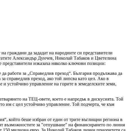
 на граждани да зададат на народните си представители
утатите Александър Дунчев, Николай Табаков и Цветелина
е представители изказаха няколко ключови позиции:
 да работи за „Справедлив преход“. България продължава да
за справедлив преход, ако той липсва като цел. Ако в
е и устойчиво управление на горите в земеделските земи,
тварянето на ТЕЦ-овете, което е напредък в дискусията. Той
ето им с цел устойчиво управление. Той подчерта, че към
я“, който беше избран от един от трите въглищни региона в
ъдят възможностите за "отпушване" на финансирането по линия
от 150 милиона евро. За Николай Табаков лични приоритети са