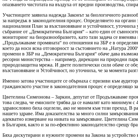
опазването чистотата на въздуха от вредни производства, спир
Участниците заявиха надежда Законът за биологичното разнообр
за напредък в законодателния процес. Определянето на органи з
националния План за възстановяване и устойчивост, уточниха у
събрание от „Демократична България“ – като един от съвносите
мониторинг на биоразнообразието, като тази задача се вменяв
„Продължаваме промяната“ по отношения на ЗБР е в определяне
което да носи ясна отговорност за състоянието на „Натура 200
промени в ЗБР на „Демократична България“ обаче дава възможно
ресорни министерства – например, дирекции на природни парко
природозащитна мрежа. И двете политически сили обаче се обе
възстановяване и Устойчивост, но уточниха, че за момента раз
Именно затова участниците се обърнаха с призиви към аудитори
гражданското участие в законодателния процес е определящо з
Цветелина Симеонова – Заркин, депутат от Продължаваме промян
това следва, че емисиите трябва да се намалят като минимум с 
здравословно биха оцелели, ако не минем към този преход. В р
нашето здраве. Има доказателства за много силни замърсявани
адекватно измерване на нивата на замърсяване. Цветелина Сим
в България, както и за по-ефективно законодателство срещу бр
Бяха дискутирани и нужните промени ва Закона за устройство н