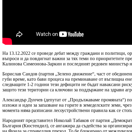
На 13.12.2022 се проведе дебат между граждани и политици, о
въпроси и да повдигнат важни за тях теми по приоритетите п
Калинова Симеонова-Заркин и последният редовен министър на
Борислав Сандов (партия „Зелено движение“, част от обединен
губи време, като бави процеса на преминаване от въглищна енер
следващите 1-2 години тези дефицити не бъдат наваксани риск
защото тези територии са ключови за поддържане на здрави аг
Александър Дунчев (депутат от „Продължаваме промяната“) поя
изложи и идеи за запазване на горите в земеделските земи, чр
момента няма разписани лесоустройствени правила как се стопа
Народният представител Николай Табаков от партия „Демократи
България (Кюстендил), се ангажира да съдейства за организира
на Фонда за справедлив преход. То бе блокирано от междуведо