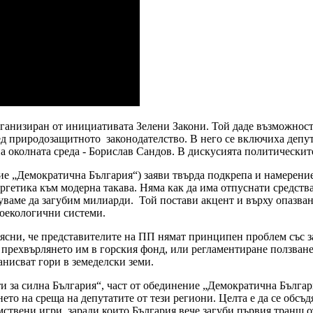
рганизиран от инициативата Зелени Закони. Той даде възможност
ред природозащитното законодателство. В него се включиха деп
 околната среда - Борислав Сандов. В дискусията политическит
ие „Демократична България“) заяви твърда подкрепа и намерение
гетика към модерна такава. Няма как да има отпуснати средства 
уваме да загубим милиарди. Той постави акцент и върху опазван
роекологични системи.
сни, че представителите на ПП нямат принципен проблем със за
ез прехвърлянето им в горския фонд, или регламентиране ползван
нисват гори в земеделски земи.
 за силна България“, част от обединение „Демократична Българи
нето на среща на депутатите от тези региони. Целта е да се обс
мствени игри, заради които България вече загуби първия транш 