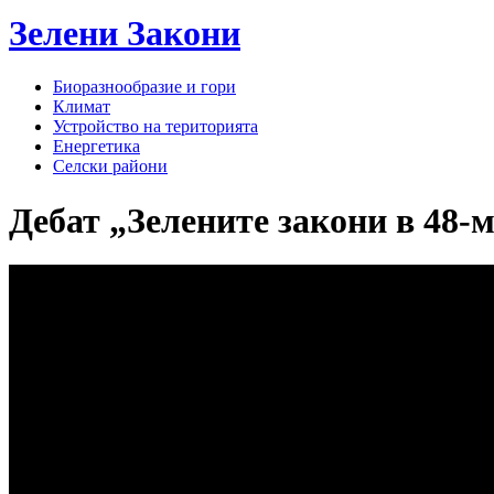
Зелени
Закони
Биоразнообразие и гори
Климат
Устройство на територията
Енергетика
Селски райони
Дебат „Зелените закони в 48-м