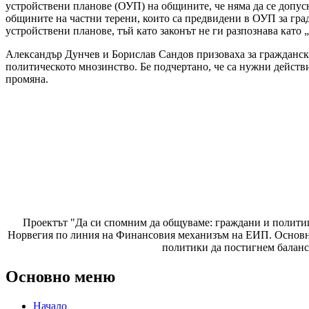
устройствени планове (ОУП) на общините, че няма да се допус
общините на частни терени, които са предвидени в ОУП за гра
устройствени планове, тъй като законът не ги разпознава като 
Александър Дунчев и Борислав Сандов призоваха за гражданска
политическото мнозинство. Бе подчертано, че са нужни действ
промяна.
Проектът "Да си спомним да
общуваме
: граждани и полити
Норвегия по линия на Финансовия механизъм на ЕИП. Основнат
политики да постигнем баланс
Основно меню
Начало