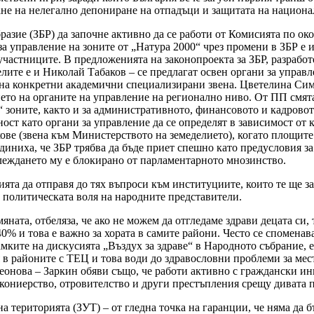
ане на нелегално депониране на отпадъци и защитата на национа
азие (ЗБР) да започне активно да се работи от Комисията по око
а управление на зоните от „Натура 2000“ чрез промени в ЗБР е и 
частниците. В предложенията на законопроекта за ЗБР, разработ
лите е и Николай Табаков – се предлагат освен органи за управ
а на конкретни академични специализирани звена. Цветелина Сим
то на органите на управление на регионално ниво. От ПП смятат
0“ зоните, както и за административното, финансовото и кадрово
ст като органи за управление да се определят в зависимост от к
ве (звена към Министерството на земеделието), когато площите 
диниха, че ЗБР трябва да бъде приет спешно като предусловия 
глеждането му е блокирано от парламентарното мнозинство.
ята да отправя до тях въпроси към институциите, които те ще з
а политическата воля на народните представители.
ата, отбеляза, че ако не можем да отгледаме здрави децата си, 
40% и това е важно за хората в самите райони. Често се споменава
амките на дискусията „Въздух за здраве“ в Народното събрание, 
я в районите с ТЕЦ и това води до здравословни проблеми за ме
еонова – Заркин обяви също, че работи активно с граждански ин
акониерство, отровителство и други престъпления срещу дивата 
а територията (ЗУТ) – от гледна точка на гаранции, че няма да