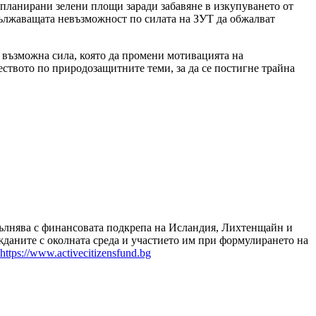
 планирани зелени площи заради забавяне в изкупуването от
дължаващата невъзможност по силата на ЗУТ да обжалват
 възможна сила, която да промени мотивацията на
ството по природозащитните теми, за да се постигне трайна
зпълнява с финансовата подкрепа на Исландия, Лихтенщайн и
даните с околната среда и участието им при формулирането на
https://www.activecitizensfund.bg