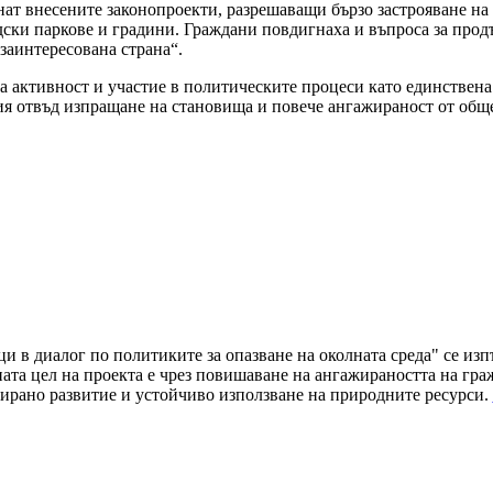
нат внесените законопроекти, разрешаващи бързо застрояване на
дски паркове и градини. Граждани повдигнаха и въпроса за про
„заинтересована страна“.
 активност и участие в политическите процеси като единствена
ия отвъд изпращане на становища и повече ангажираност от обще
ци в диалог по политиките за опазване на околната среда" се и
а цел на проекта е чрез повишаване на ангажираността на граж
ирано развитие и устойчиво използване на природните ресурси.