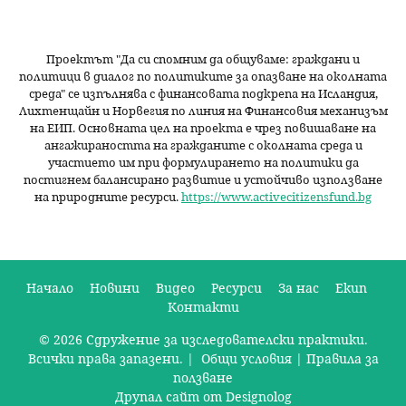
Проектът "Да си спомним да
общуваме
: граждани и
политици в диалог по политиките за опазване на околната
среда" се изпълнява с финансовата подкрепа на Исландия,
Лихтенщайн и Норвегия по линия на Финансовия механизъм
на ЕИП. Основната цел на проекта е чрез повишаване на
ангажираността на гражданите с околната среда и
участието им при формулирането на политики да
постигнем балансирано развитие и устойчиво използване
на природните ресурси.
https://www.activecitizensfund.bg
Начало
Новини
Видео
Ресурси
За нас
Екип
Контакти
О
© 2026 Сдружение за изследователски практики.
с
Всички права запазени. |
Общи условия
|
Правила за
н
ползване
Друпал сайт от Designolog