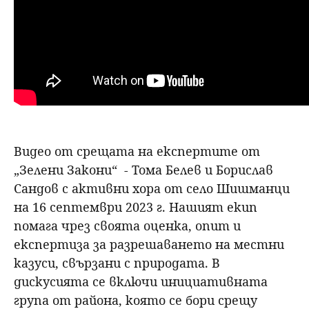
Видео от срещата на експертите от
„Зелени Закони“ - Тома Белев и Борислав
Сандов с активни хора от село Шишманци
на 16 септември 2023 г. Нашият екип
помага чрез своята оценка, опит и
експертиза за разрешаването на местни
казуси, свързани с природата. В
дискусията се включи инициативната
група от района, която се бори срещу