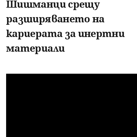
u
Шишманци срещу
н
ъ
разширяването на
ю
р
кариерата за инертни
с
материали
е
н
е