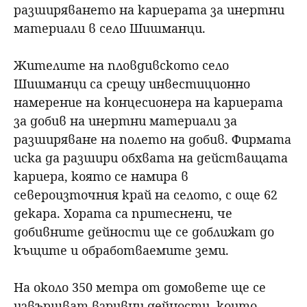
разширяването на кариерата за инертни
материали в село Шишманци.
Жителите на пловдивското село
Шишманци са срещу инвестиционно
намерение на концесионера на кариерата
за добив на инертни материали за
разширяване на полето на добив. Фирмата
иска да разшири обхвата на действащата
кариера, която се намира в
североизточния край на селото, с още 62
декара. Хората са притеснени, че
добивните дейности ще се доближат до
къщите и обработваемите земи.
На около 350 метра от домовете ще се
извършват взривни дейности, които