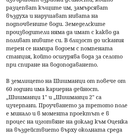
разцепват къщите им, замърсяват
въздуха и нарушават нивата на
подпочвените води. Земеделските
производители няма да имат с какво да
поливат нивите си. В близост до искания
терен се намира водоем с помпената
станция, който осигурява вода за селото
при спиране на водоподаването.
В землището на Шишманци от повече от
60 години има кариерна дейност.
„Шишманци 1" и „Шишманци 2" са
изчерпани. Проучването за третото поле
е минало и в момента проектът е в
процес на изготвяне на доклад към Оценка
на въздействието върху околната среда