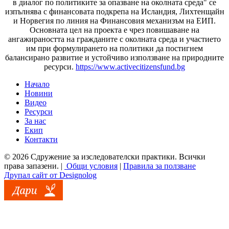
в диалог по политиките за опазване на околната среда" се
изпълнява с финансовата подкрепа на Исландия, Лихтенщайн
и Норвегия по линия на Финансовия механизъм на ЕИП.
Основната цел на проекта е чрез повишаване на
ангажираността на гражданите с околната среда и участието
им при формулирането на политики да постигнем
балансирано развитие и устойчиво използване на природните
ресурси.
https://www.activecitizensfund.bg
Начало
Новини
Основно меню
Видео
Ресурси
За нас
Екип
Контакти
© 2026 Сдружение за изследователски практики. Всички
права запазени. |
Общи условия
|
Правила за ползване
Друпал сайт от Designolog