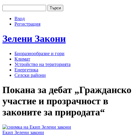
Jump to navigation
Търси
Основно меню
Форма за търсене
Вход
User menu
Регистрация
Зелени
Закони
Биоразнообразие и гори
Климат
Устройство на територията
Енергетика
Селски райони
Покана за дебат „Гражданско
участие и прозрачност в
законите за природата“
Екип Зелени закони