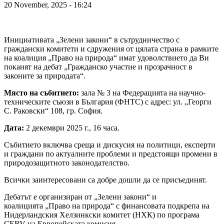
20 November, 2025 - 16:24
Инициативата „Зелени закони“ в сътрудничество с
граждански комитети и сдружения от цялата страна в рамките
на коалиция „Право на природа“ имат удоволствието да Ви
поканят на дебат „Гражданско участие и прозрачност в
законите за природата“.
Място на събитието:
зала № 3 на Федерацията на научно-
техническите съюзи в България (ФНТС) с адрес: ул. „Георги
С. Раковски“ 108, гр. София.
Дата:
2 декември 2025 г., 16 часа.
Събитието включва среща и дискусия на политици, експерти
и граждани по актуалните проблеми и предстоящи промени в
природозащитното законодателство.
Всички заинтересовани са добре дошли да се присъединят.
Дебатът е организиран от „Зелени закони“ и
коалицията „Право на природа“ с финансовата подкрепа на
Нидерландския Хелзинкски комитет (НХК) по програма
CERV на Европейската комисия.