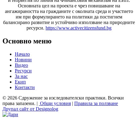
и Норвегия по линия на Финансовия механизъм на ЕИП.
Основната цел на проекта е чрез повишаване на
ангажираността на гражданите с околната среда и участието
им при формулирането на политики да постигнем
балансирано развитие и устойчиво използване на природните
ресурси.
https://www.activecitizensfund.bg
Основно меню
Начало
Новини
Видео
Ресурси
За нас
Екип
Контакти
© 2026 Сдружение за изследователски практики. Всички
права запазени. |
Общи условия
|
Правила за ползване
Друпал сайт от Designolog