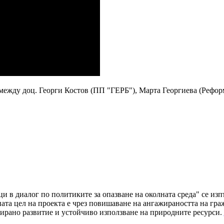
е между доц. Георги Костов (ПП "ГЕРБ"), Марта Георгиева (Рефо
ци в диалог по политиките за опазване на околната среда" се и
а цел на проекта е чрез повишаване на ангажираността на граж
ирано развитие и устойчиво използване на природните ресурси.