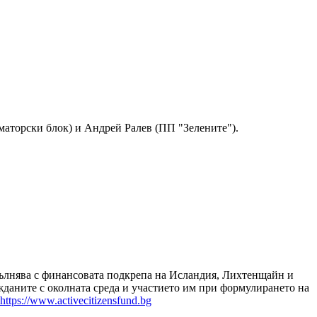
рматорски блок) и Андрей Ралев (ПП "Зелените").
зпълнява с финансовата подкрепа на Исландия, Лихтенщайн и
даните с околната среда и участието им при формулирането на
https://www.activecitizensfund.bg