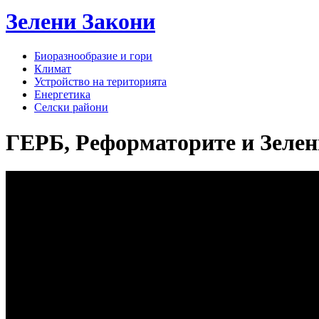
Зелени
Закони
Биоразнообразие и гори
Климат
Устройство на територията
Енергетика
Селски райони
ГЕРБ, Реформаторите и Зелени