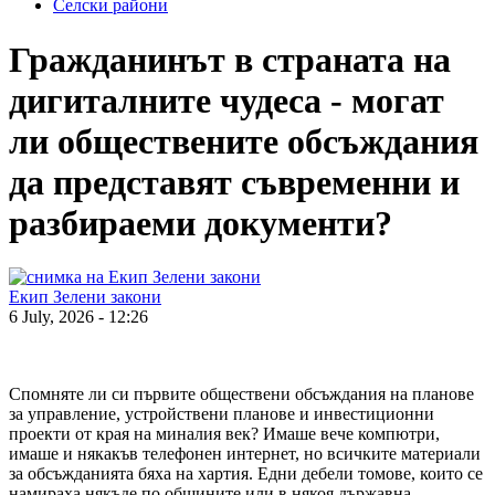
Селски райони
Гражданинът в страната на
дигиталните чудеса - могат
ли обществените обсъждания
да представят съвременни и
разбираеми документи?
Екип Зелени закони
6 July, 2026 - 12:26
Спомняте ли си първите обществени обсъждания на планове
за управление, устройствени планове и инвестиционни
проекти от края на миналия век? Имаше вече компютри,
имаше и някакъв телефонен интернет, но всичките материали
за обсъжданията бяха на хартия. Едни дебели томове, които се
намираха някъде по общините или в някоя държавна