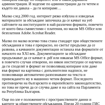
администрация. И ходехме по администрации да ги четем и
където ни даваха – да ги копираме…
Малко след 2000 год. интернет рязко избухна и изведнъж
материалите за обсъждане започнаха да се качват на уеб
сайтовете на институциите в най-различни формати, повечето
от които бяха съвместими с платения, но масов MS Office или
безплатния Adobe Acrobat Reader.
Малко по малко всичко това стана стандарт при обществените
обсъждания и това е прекрасно, но светът продължи да се
развива, а качваните документации останаха във форматите от
началото на XXI век. Документациите за обсъждане
продължават да се качват в .pdf или някакъв MS Office формат,
в повечето случаи отворени, но някои институции се научиха
да ги споделят в формат не позволяващ копиране или даже
във формат на картинка с допълнителни надписи, не
позволяващи автоматично разпознаване на текста и
привеждането му в машинно четим формат. Последното
противоречи на българското и европейското законодателство,
но това не пречи да се случва даже и на сайта на Парламента
на Република България.
Още по-зле е положението с пространствените данни и
картите за обществените обсъждания. Преди 20 години ГИС