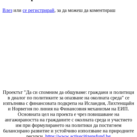
Влез
или
се регистрирай
, за да можеш да коментираш
Проектът "Да си спомним да
общуваме
: граждани и политици
в диалог по политиките за опазване на околната среда" се
изпълнява с финансовата подкрепа на Исландия, Лихтенщайн
и Норвегия по линия на Финансовия механизъм на ЕИП.
Основната цел на проекта е чрез повишаване на
ангажираността на гражданите с околната среда и участието
им при формулирането на политики да постигнем
балансирано развитие и устойчиво използване на природните
ресурси.
https://www.activecitizensfund.bg