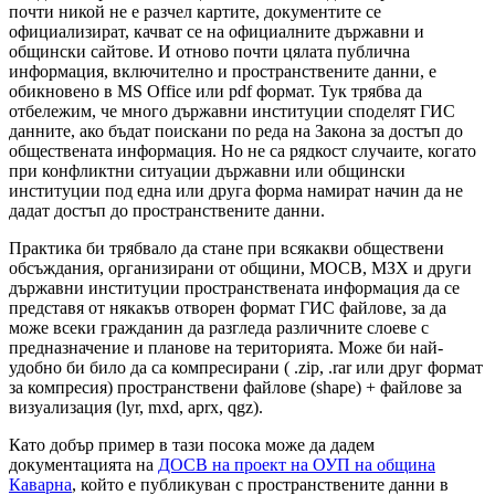
почти никой не е разчел картите, документите се
официализират, качват се на официалните държавни и
общински сайтове. И отново почти цялата публична
информация, включително и пространствените данни, е
обикновено в MS Office или pdf формат. Тук трябва да
отбележим, че много държавни институции споделят ГИС
данните, ако бъдат поискани по реда на Закона за достъп до
обществената информация. Но не са рядкост случаите, когато
при конфликтни ситуации държавни или общински
институции под една или друга форма намират начин да не
дадат достъп до пространствените данни.
Практика би трябвало да стане при всякакви обществени
обсъждания, организирани от общини, МОСВ, МЗХ и други
държавни институции пространствената информация да се
представя от някакъв отворен формат ГИС файлове, за да
може всеки гражданин да разгледа различните слоеве с
предназначение и планове на територията. Може би най-
удобно би било да са компресирани ( .zip, .rar или друг формат
за компресия) пространствени файлове (shape) + файлове за
визуализация (lyr, mxd, aprx, qgz).
Като добър пример в тази посока може да дадем
документацията на
ДОСВ на проект на ОУП на община
Каварна
, който е публикуван с пространствените данни в