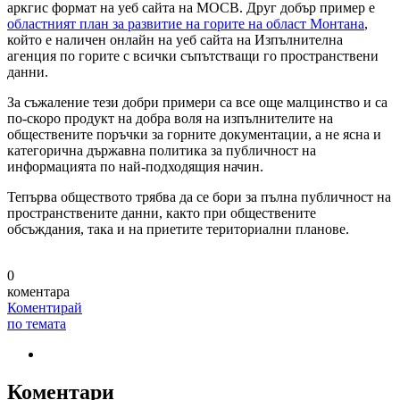
аркгис формат на уеб сайта на МОСВ. Друг добър пример е
областният план за развитие на горите на област Монтана
,
който е наличен онлайн на уеб сайта на Изпълнителна
агенция по горите с всички съпътстващи го пространствени
данни.
За съжаление тези добри примери са все още малцинство и са
по-скоро продукт на добра воля на изпълнителите на
обществените поръчки за горните документации, а не ясна и
категорична държавна политика за публичност на
информацията по най-подходящия начин.
Тепърва обществото трябва да се бори за пълна публичност на
пространствените данни, както при обществените
обсъждания, така и на приетите териториални планове.
0
коментара
Коментирай
по темата
Коментари