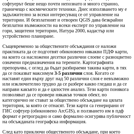
софтуерът беше нещо почти непознато и много странно,
граничещо с космическите техники. Днес използването му е
задължително за всеки интересуващ се от управление на
територии. И безплатният и отворен QGIS дава безкрайни
безплатни възможности на всеки експерт по управление на
гори, защитени територии, Натура 2000, кадастър или
устройствено планиране.
Същевременно за обществените обсъждания се наложи
практиката да се подготвят обикновено някакви ПДФ карти,
на които са насложени десетки различни слоеве с разноцветно
означени предназначения на терените. Картографията
препоръчва, с оглед да бъдат разбираеми такива карти, в тях
да се показват максимум
3-5 различни
слоя. Когато се
наставят един върху друг над 50 различни слоя е невъзможно
или изключително трудно да се разбере какво гледаш и да се
направи какъвто и да е цялостен анализ. Тези карти понякога
позволяват да се провери някакъв точков обект, но
категорично не стават за обществено обсъждане на цялата
територия, за която се отнасят. Тези карти са генерирани от
ГИС софтуер (обикновено ArcGIS), и ползването им в пдф
формат е ретроградно и само формално осигурява публичност
на обсъжданата географска информация.
След като приключи общественото обсъждане, при което