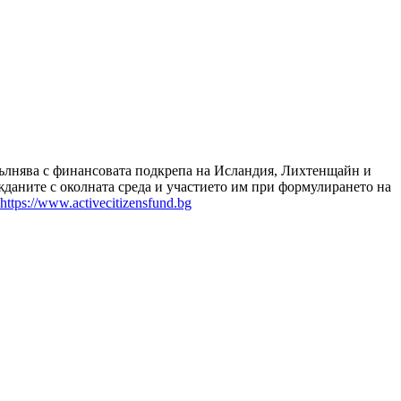
зпълнява с финансовата подкрепа на Исландия, Лихтенщайн и
даните с околната среда и участието им при формулирането на
https://www.activecitizensfund.bg