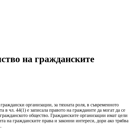
лство на гражданските
граждански организации, за тяхната роля, в съвременното
в чл. 44(1) е записала правото на гражданите да могат да се
а гражданското общество. Гражданските организации имат цели
ита на гражданските права и законни интереси, дори ако трябва
.