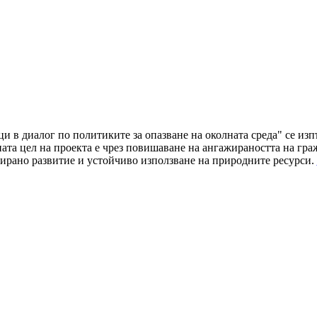
ци в диалог по политиките за опазване на околната среда" се и
а цел на проекта е чрез повишаване на ангажираността на граж
ирано развитие и устойчиво използване на природните ресурси.