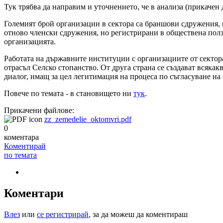
Тук трябва да направим и уточнението, че в анализа (прикачен
Големият брой организации в сектора са браншови сдружения, к
отново членски сдружения, но регистрирани в обществена полза
организацията.
Работата на държавните институции с организациите от сектор
отрасъл Селско стопанство. От друга страна се създават всякак
диалог, имащ за цел легитимация на процеса по съгласуване на
Повече по темата - в становището ни
тук
.
Прикачени файлове:
zz_zemedelie_oktomvri.pdf
0
коментара
Коментирай
по темата
Коментари
Влез
или
се регистрирай
, за да можеш да коментираш