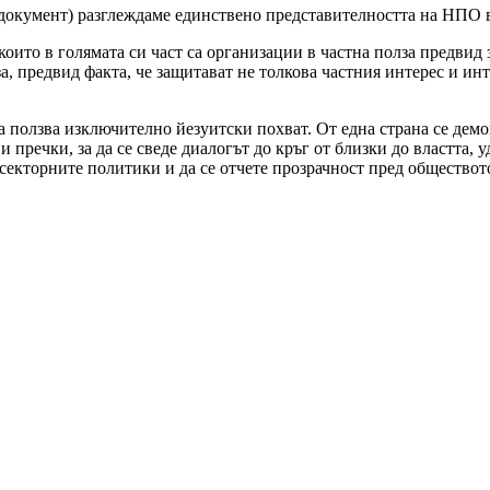
 документ) разглеждаме единствено представителността на НПО в
оито в голямата си част са организации в частна полза предвид 
, предвид факта, че защитават не толкова частния интерес и инт
а ползва изключително йезуитски похват. От една страна се дем
ви пречки, за да се сведе диалогът до кръг от близки до властта
 секторните политики и да се отчете прозрачност пред общество