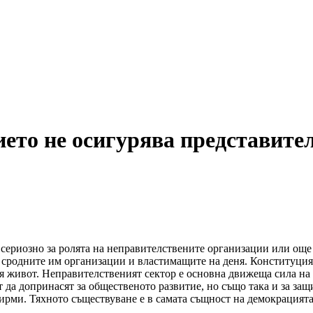
ето не осигурява представите
сериозно за ролята на неправителствените организации или още 
 сродните им организации и властимащите на деня. Конституцията 
ния живот. Неправителственият сектор е основна движеща сила н
 да допринасят за общественото развитие, но също така и за защ
ирми. Тяхното съществуване е в самата същност на демокрацията