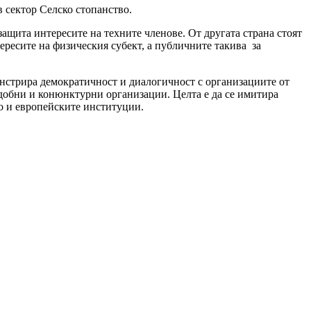
 сектор Селско стопанство.
защита интересите на техните членове. От другата страна стоят
ересите на физическия субект, а публичните такива за
онстрира демократичност и диалогичност с организациите от
, удобни и конюнктурни организации. Целта е да се имитира
то и европейските институции.