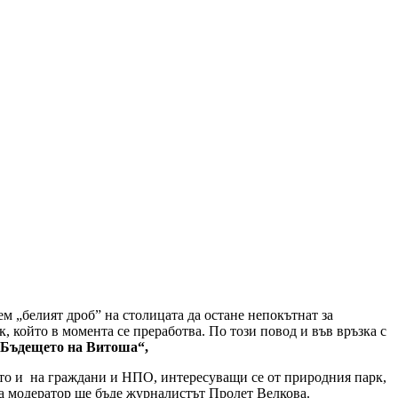
м „белият дроб” на столицата да остане непокътнат за
, който в момента се преработва. По този повод и във връзка с
 „Бъдещето на Витоша“,
кто и на граждани и НПО, интересуващи се от природния парк,
 а модератор ще бъде журналистът Пролет Велкова.