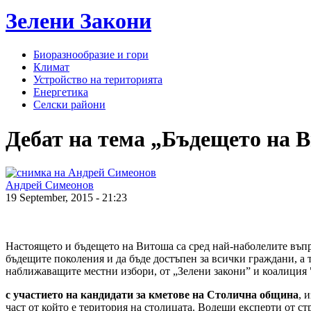
Зелени
Закони
Биоразнообразие и гори
Климат
Устройство на територията
Енергетика
Селски райони
Дебат на тема „Бъдещето на 
Андрей Симеонов
19 September, 2015 - 21:23
Настоящето и бъдещето на Витоша са сред най-наболелите въпр
бъдещите поколения и да бъде достъпен за всички граждани, а т
наближаващите местни избори, от „Зелени закони” и коалиция 
с участието на кандидати за кметове на Столична община
, 
част от който е територия на столицата. Водещи експерти от с