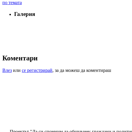
по темата
Галерия
Коментари
Влез
или
се регистрирай
, за да можеш да коментираш
Проектът "Да си спомним да
общуваме
: граждани и полити