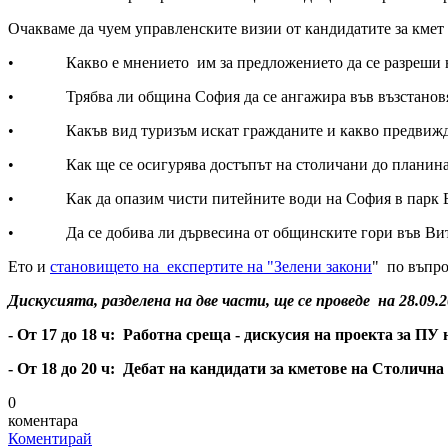
Очакваме да чуем управленските визии от кандидатите за кмет
• Какво е мнението им за предложението да се разреши ново
• Трябва ли община София да се ангажира във възстановява
• Какъв вид туризъм искат гражданите и какво предвиждат 
• Как ще се осигурява достъпът на столичани до планина
• Как да опазим чисти питейните води на София в парк 
• Да се добива ли дървесина от общинските гори във Ви
Ето и
становището на експертите на "Зелени закони
" по въпро
Дискусията, разделена на две части, ще се проведе на 28.09
- От 17 до 18 ч: Работна среща - дискусия на проекта за 
- От 18 до 20 ч: Дебат на кандидати за кметове на Столич
0
коментара
Коментирай