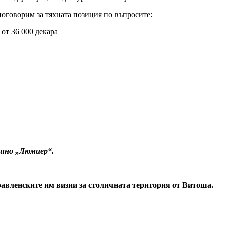
поговорим за тяхната позиция по въпросите:
от 36 000 декара
 кино „Люмиер“.
равленските им визии за столичната територия от Витоша.