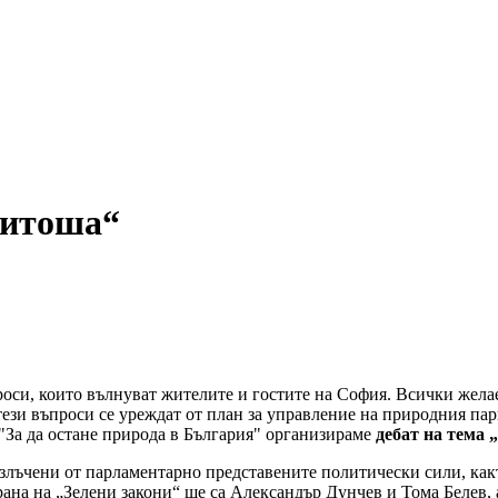
Витоша“
оси, които вълнуват жителите и гостите на София. Всички желае
ези въпроси се уреждат от план за управление на природния парк
"За да остане природа в България" организираме
дебат на тема
излъчени от парламентарно представените политически сили, ка
трана на „Зелени закони“ ще са Александър Дунчев и Тома Белев,