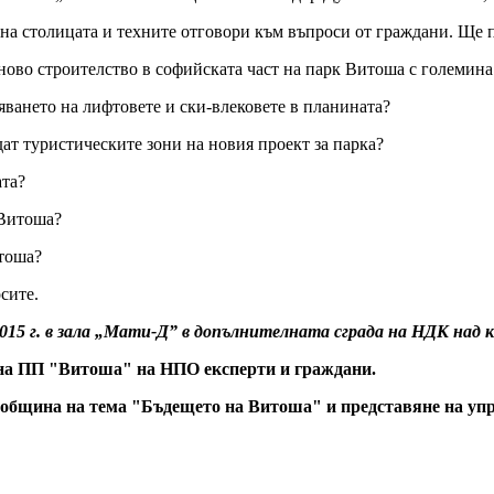
 на столицата и техните отговори към въпроси от граждани. Ще 
 строителство в софийската част на парк Витоша с големина 
нето на лифтовете и ски-влековете в планината?
туристическите зони на новия проект за парка?
та?
Витоша?
тоша?
сите.
.2015 г. в зала „Мати-Д” в допълнителната сграда на НДК над
ПУ на ПП "Витоша" на НПО експерти и граждани.
на община на тема "Бъдещето на Витоша" и представяне на уп