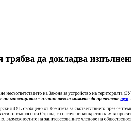
 трябва да докладва изпълнен
ане несъответствието на Закона за устройство на територията (
те по конвенцията – пълния текст можете да прочетете
тук
.
рския ЗУТ, съобщено от Комитета за съответствието през септемв
взети от въпросната Страна, са насочени конкретно към въпросит
но, възможностите на заинтересованите членове на общественост