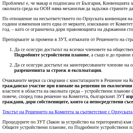
Проблемът е, че макар и подписана от България, Конвенцията з
околната среда на ООН няма механизъм да задължи страните да
По отношение на несъответствието по Орхуската конвенция на З
години изменения нито една от мерките, изисквани от Комитета
год. – като се ограничиха дори правомощията на държавния ст
Препоръките за промени в ЗУТ, изтъкнати от Решението на стра
Да се осигури достъпът на всички членовете на обществ
Подробните устройствени планове
, а също и до правни
Да се осигури достъпът на заинтересованите членове на
разрешенията за строеж и експлоатация
.
Очакваните мерки са свързани с констатациите в Решение на Ком
гражданско участие при взимане на решения по екологични
властите в областта на околната среда – устройствени планов
повече, според това решение на Комитета, българският ЗУТ
из
граждани, дори собствениците, които са непосредствени със
Текстът на Решението на Комитета за съответствие с Орхуската
Процедурите по ЗУТ (Закон за устройство на територията) към
Общите устройствени планове, по Подробните устройствени пла