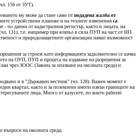
чл. 156 от ЗУТ).
емането му може да стане само от
подадена жалба от
обните устройствени планове и на техните изменения
са
не - по данни от кадастралния регистър, както и лицата, на
(чл. 131), т.е. например при влязъл в сила ПУП на част от НП
ственост и природозащитните организации нямат възможност
азрешения за строеж като информацията задължително се качва
нето на ОУП, ПУП и процеса на издаване на разрешения за
лан чрез ЗООС (Закона за опазване на околната среда) и
родвано и в "Държавен вестник" (чл. 128). Важен момент е
 един квартал, както и за поземлени имоти извън границите на
нтересуваните лица. Много от казусите, по които работят
о въпроси на околната среда;