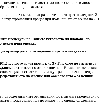
а взимане на решения и достъп до правосъдие по въпроси на
бра воля на подписалите я.
ната ни не е въвела в направените в него през последните 2
 върху строителния процес при измененията от есента на 2012
вните процедури по
Общите устройствени планове, по
о екологична оценка;
,
до процедурите по оспорване и преразглеждане на
12 г., с което се установява, че
ЗУТ не само не гарантира
ажданска активност
по отношение на най-важните действия на
експлоатация на строителни и индустриални обекти. Нещо
редоставянето на мнение или обжалването – за всички
 на природозащитните организации, до правните процедури по
тратегически становища по екологична оценка са следните: