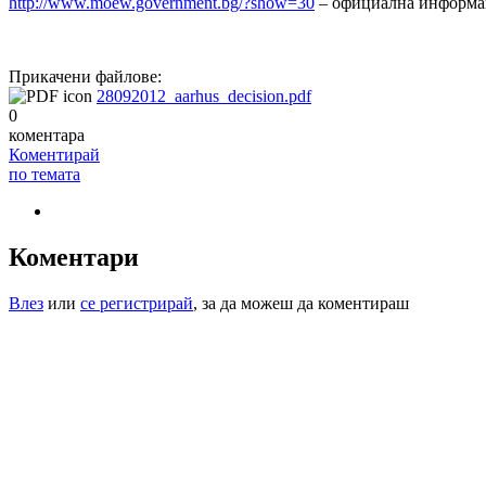
http://www.moew.government.bg/?show=30
– официална информац
Прикачени файлове:
28092012_aarhus_decision.pdf
0
коментара
Коментирай
по темата
Коментари
Влез
или
се регистрирай
, за да можеш да коментираш