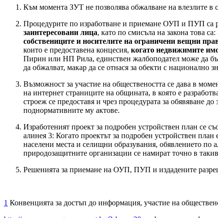
Към момента ЗУТ не позволява обжалване на влезлите в сил
Процедурите по изработване и приемане ОУП и ПУП са р
заинтересовани лица
, като по смисъла на закона това с
собствениците и носителите на ограничени вещни прав
които е предоставена концесия,
когато недвижимите имо
Пирин или НП Рила, единствен жалбоподател може да бъ
да обжалват, макар да се отнася за обекти с национално з
Възможност за участие на обществеността се дава в моме
на интернет страниците на общината, в която е разработ
строеж се предоставя и чрез процедурата за обявяване до
поднормативните му актове.
Изработеният проект за подробен устройствен план се съ
алинея 3: Когато проектът за подробен устройствен план 
населени места и селищни образувания, обявлението по ал
природозащитните организации се намират точно в такив
Решенията за приемане на ОУП, ПУП и издадените разреш
1
Конвенцията за достъп до информация, участие на обществено