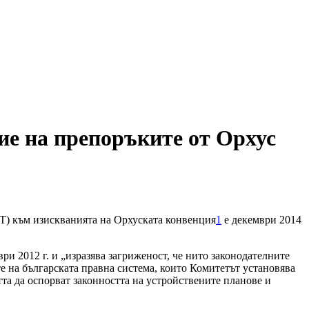
ие на препоръките от Орхус
ЗУТ) към изискванията на Орхуската конвенция
1
е декември 2014
ри 2012 г. и „изразява загриженост, че нито законодателните
е на българската правна система, които Комитетът установява
та да оспорват законността на устройствените планове и