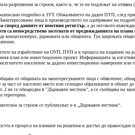
а разрешения за строеж, както и, че те не подлежат на отмяна (
азписани подробно в ЗУТ. Обжалването на даден ПУП, след при
а: Заинтересовани лица в производството по одобряване на подр
а според данните от имотния регистър
, а до неговото въвежда
ти са непосредствено засегнати от предвижданията на плана
де концесионерът, държавата или общината. Тук широката обще
начение.
нтите на изработване на ОУП, ПУП и в процеса на издаване на р
вания план или инвестиционен проект. Информацията за изготвя
 засегнатото население за дадено инвестиционно намерение или п
общава от общината на заинтересуваните лица с обявление, обна
е за част от населено място или селищно образувание в обхват до
. 2 не се обнародва в "Държавен вестник", а се съобщава на заи
а територии.
ителни за строеж се публикуват и в „Държавен вестник“.
стта в процеса на взимане на решения и достъп до правосъдие п