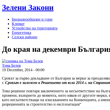
Зелени
Закони
Биоразнообразие и гори
Климат
Устройство на територията
Енергетика
Селски райони
До края на декември България
Тома Белев
19 December, 2014 - 00:00
Срокът за първо докладване от България за мерки за преодоляв
г.
Срокът е заложен в Решението от юли 2014 г. на Страни
Това решение повтаря заключението за несъответствие на бълга
промени, възприети до момента, нито някоя от другите мерки, 
като несъответстващи на изискванията на Конвенцията, а имен
разрешенията за строителство и експлоатация“