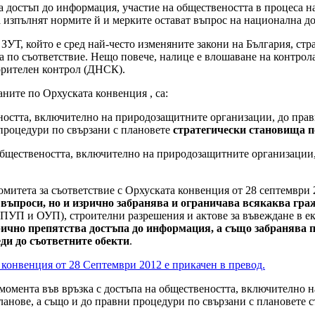
а достъп до информация, участие на обществеността в процеса н
 изпълнят нормите й и мерките остават въпрос на национална до
УТ, който е сред най-често изменяните закони на България, стра
 по съответствие. Нещо повече, налице е влошаване на контрола
орителен контрол (ДНСК).
ните по Орхуската конвенция , са:
еността, включително на природозащитните организации, до пра
 процедури по свързани с плановете
стратегически становища п
 обществеността, включително на природозащитните организации
итета за съответствие с Орхуската конвенция от 28 септември 20
 въпроси, но и изрично забранява и ограничава всякаква гр
е (ПУП и ОУП), строителни разрешения и актове за въвеждане в 
рично препятства достъпа до информация, а също забранява п
еди до съответните обекти
.
 конвенция от 28 Септември 2012 е прикачен в превод.
 момента във връзка с достъпа на обществеността, включително
нове, а също и до правни процедури по свързани с плановете с