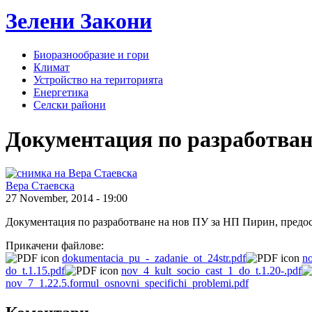
Зелени
Закони
Биоразнообразие и гори
Климат
Устройство на територията
Енергетика
Селски райони
Документация по разработван
Вера Стаевска
27 November, 2014 - 19:00
Документация по разработване на нов ПУ за НП Пирин, предост
Прикачени файлове:
dokumentacia_pu_-_zadanie_ot_24str.pdf
no
do_t.1.15.pdf
nov_4_kult_socio_cast_1_do_t.1.20-.pdf
nov_7_1.22.5.formul_osnovni_specifichi_problemi.pdf