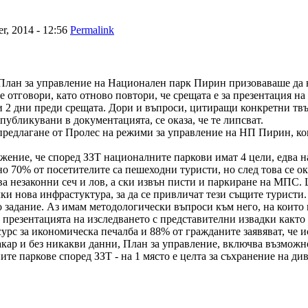
, 2014 - 12:56
Permalink
План за управление на Национален парк Пирин призоваваше да н
е отговори, като отново повтори, че срещата е за презентация на
2 дни преди срещата. Дори и въпроси, цитиращи конкретни твърд
публикувани в документацията, се оказа, че те липсват.
предлагане от Пролес на режими за управление на НП Пирин, коит
жение, че според ЗЗТ националните паркови имат 4 цели, едва на
0% от посетителите са пешеходни туристи, но след това се оказ
 незаконни сеч и лов, а ски извън писти и паркиране на МПС. Ц
ки нова инфрастуктура, за да се привличат тези същите туристи.
задание. Аз имам методологически въпроси към него, на които щ
по презентацията на изследването с представителни извадки както
урс за икономическа печалба и 88% от гражданите заявяват, че и
кар и без никакви данни, План за управление, включва възможно
е паркове според ЗЗТ - на 1 място е целта за съхранение на див