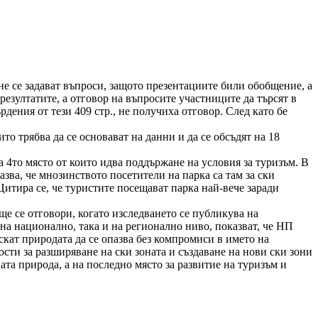
е се задават въпроси, защото презентациите били обобщение, а
 резултатите, а отговор на въпросите участниците да търсят в
ения от тези 409 стр., не получиха отговор. След като бе
о трябва да се основават на данни и да се обсъдят на 18
 4то място от които идва поддържане на условия за туризъм. В
ва, че мнозинството посетители на парка са там за ски
итира се, че туристите посещават парка най-вече заради
е се отговори, когато изследването се публикува на
 на национално, така и на регионално ниво, показват, че НП
скат природата да се опазва без компромиси в името на
сти за разширяване на ски зоната и създаване на нови ски зони
ата природа, а на последно място за развитие на туризъм и