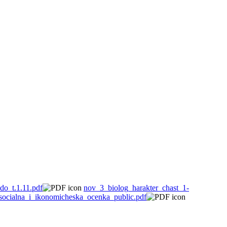
do_t.1.11.pdf
nov_3_biolog_harakter_chast_1-
socialna_i_ikonomicheska_ocenka_public.pdf