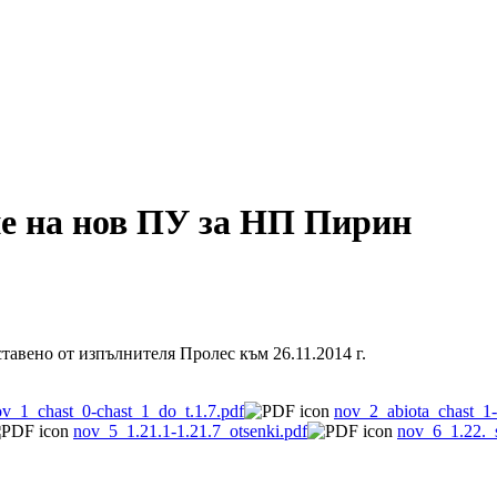
е на нов ПУ за НП Пирин
авено от изпълнителя Пролес към 26.11.2014 г.
v_1_chast_0-chast_1_do_t.1.7.pdf
nov_2_abiota_chast_1-
nov_5_1.21.1-1.21.7_otsenki.pdf
nov_6_1.22._