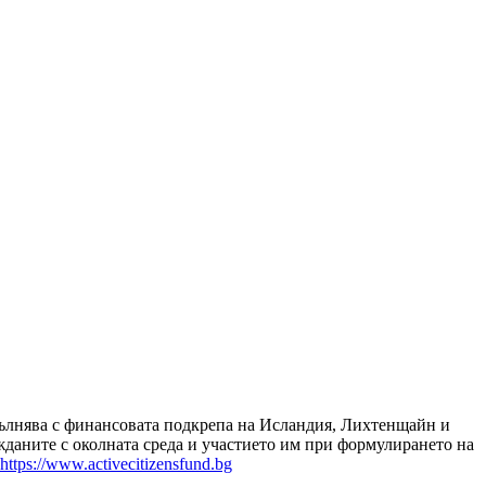
зпълнява с финансовата подкрепа на Исландия, Лихтенщайн и
даните с околната среда и участието им при формулирането на
https://www.activecitizensfund.bg