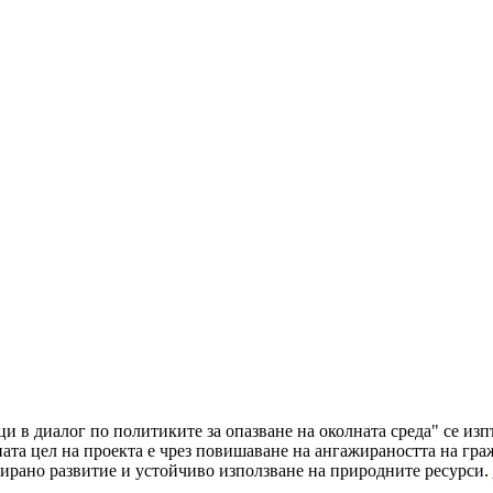
ци в диалог по политиките за опазване на околната среда" се и
а цел на проекта е чрез повишаване на ангажираността на граж
ирано развитие и устойчиво използване на природните ресурси.