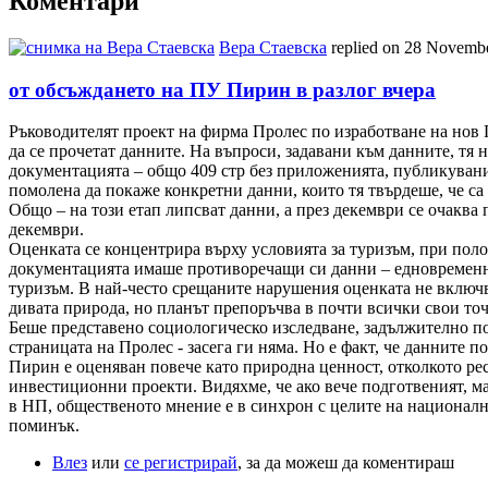
Коментари
Вера Стаевска
replied on
28 November
от обсъждането на ПУ Пирин в разлог вчера
Ръководителят проект на фирма Пролес по изработване на нов 
да се прочетат данните. На въпроси, задавани към данните, тя н
документацията – общо 409 стр без приложенията, публикувани 
помолена да покаже конкретни данни, които тя твърдеше, че са 
Общо – на този етап липсват данни, а през декември се очаква 
декември.
Оценката се концентрира върху условията за туризъм, при поло
документацията имаше противоречащи си данни – едновременно 7
туризъм. В най-често срещаните нарушения оценката не включва
дивата природа, но планът препоръчва в почти всички свои точ
Беше представено социологическо изследване, задължително по 
страницата на Пролес - засега ги няма. Но е факт, че данните 
Пирин е оценяван повече като природна ценност, отколкото рес
инвестиционни проекти. Видяхме, че ако вече подготвеният, ма
в НП, общественото мнение е в синхрон с целите на националнит
поминък.
Влез
или
се регистрирай
, за да можеш да коментираш