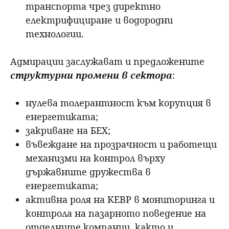
транспорта чрез директно
електрифициране и водородни
технологии.
Адмирации заслужават и предложените
структурни промени в сектора
:
нулева толерантност към корупция в
енергетиката;
закриване на БЕХ;
въвеждане на прозрачност и работещи
механизми на контрол върху
държавните дружества в
енергетиката;
активна роля на КЕВР в мониторинга и
контрола на пазарното поведение на
отделните компании, както и