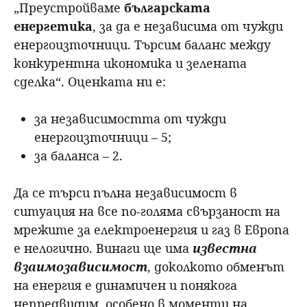
„Преустройваме
българската
енергетика
, за да е независима от чужди
енергоизточници. Търсим баланс между
конкурентна икономика и зелената
сделка“. Оценката ни е:
за независимостта от чужди
енергоизточници – 5;
за баланса – 2.
Да се търси пълна независимост в
ситуация на все по-голяма свързаност на
мрежите за електроенергия и газ в Европа
е нелогично. Винаги ще има
известна
взаимозависимост
, доколкото обменът
на енергия е динамичен и понякога
непредвидим, особено в моменти на