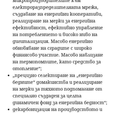
микропроизводителите към
електроразпределителната мрежа,
създаване на енергийни кооперативи,
реализиране на мерки за енергийна
ефективност, ефективно управление
на потреблението и високо ниво на
дигитализация. Масово енергийно
обновяване на сградите с широко
финансово участие. Масово навлизане
на термопомпите, като средство за
отопление“;
„прецизно селектиране на „енергийно
бедните“ домакинства и реализиране
на мерки за тяхното подпомагане от
специално създаден за целта
динамичен фонд за енергийна бедност“;
декарбонизация на производството и