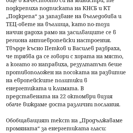
подкрепиха подписката на КНСБ и КТ
„Подкрепа“ за запазване на въгледобива и
ТЕЦ-овете на въглища, като по-този
начин дадоха рамо на засилващите се в
региона антиевропейски настроения.
Твърде късно Петков и Василев разбраха,
че трябва да се говори с хората на място,
а когато го направиха, резултатът беше
противоположен на посоката на развитие
на европейските политики в
енергетиката и климата. В
представената на 22 октомври визия
обаче виждаме доста различни послания.
Обобщаващият текст на „Продължаваме
промяната“ за енергетиката гласи: