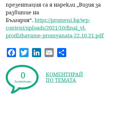
презентация са я нарекли „Визия за
развитие на
България“.
https://promeni.bg/wp-
content/uploads/2021/10/final_vl-
prodlzhavame-promyanata-22.10.21.pdf
F
T
Li
E
S
a
w
n
m
h
c
itt
k
ai
a
0
КОМЕНТИРАЙ
e
er
e
l
re
ПО ТЕМАТА
коментара
b
dI
o
n
o
k