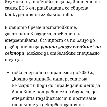
възможна устойчивост за развитието на
самия ЕС в очертаващата се свирепа
конкуренция на глобално ниво.
В същото време постановките,
застъпени в раздела, посветен на
енергетиката, всъщност са по-близо до
разбирането за
ударно „позеленяване“ на
сектора
. Можем да отбележим специално
тези за:
нова енергийна стратегия до 2050 г.,
„която защитава интересите на
България и води до справедливи цени за
битовите потребители и бизнеса, до
енергийна независимост и постигане
на целите за декарбонизация на