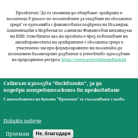
Проектът "Да си спомним да
общуваме
: граждани и
политици в диалог по политиките за опазване на околната
среда" се изпълнява с финансовата подкрепа на Исландия,
Лихтенщайн и Норвегия по линия на Финансовия механизъм
на ЕИП. Основната цел на проекта е чрез повишаване на
ангажираността на гражданите с околната среда и
участието им при формулирането на политики да
постигнем балансирано развитие и устойчиво използване
на природните ресурси.
https://www.activecitizensfund.bg
Сайтът използва "бисквитки", за да
подобри потребителското ви преживяване
Начало
Новини
Видео
Ресурси
За нас
Екип
Контакти
О
С натискането на бутона "Приемам" се съгласявате с това.
© 2026 Сдружение за изследователски практики.
с
Всички права запазени. |
Общи условия
|
Правила за
н
Покажи повече
ползване
Друпал сайт от Designolog
о
Приемам
Не, благодаря