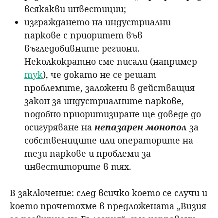
всякакви инвестиции;
изграждането на индустриални
паркове с приоритет във
въгледобивните региони.
Неколкократно сме писали (например
тук
), че докато не се решат
проблемите, заложени в действащия
закон за индустриалните паркове,
подобно приоритизиране ще доведе до
осигуряване на
непазарен монопол
за
собствениците или операторите на
тези паркове и проблеми за
инвеститорите в тях.
В заключение: след всичко което се случи и
което прочетохме в предложената „Визия