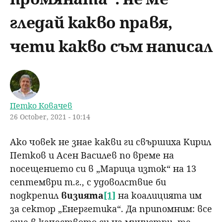
u
н
ъ
гледай какво правя,
ю
р
чети какво съм написал
с
е
Петко Ковачев
н
26 October, 2021 - 10:14
е
Ако човек не знае какви ги свършиха Кирил
Петков и Асен Василев по време на
посещението си в „Марица изток“ на 13
септември т.г., с удоволствие би
подкрепил
визията
[1]
на коалицията им
за сектор „Енергетика“. Да припомним: все
още в качеството си на министри, те