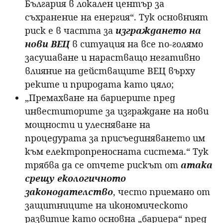
България в локален център за
съхранение на енергия“. Тук основният
риск е в частта за
изграждането на
нови ВЕЦ
в ситуация на все по-голямо
засушаване и нарастващо негативно
влияние на действащите ВЕЦ върху
реките и природата като цяло;
„Премахване на бариерите пред
инвеститорите за изграждане на нови
мощности и улесняване на
процедурата за присъединяването им
към електропреносната система.“ Тук
трябва да се отчете рискът от
атака
срещу екологичното
законодателство
, често приемано от
защитниците на икономическото
развитие като основна „бариера“ пред