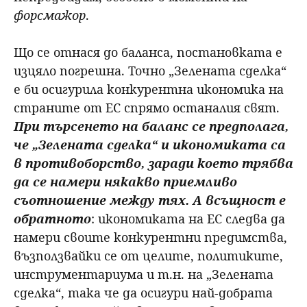
форсмажор
.
Що се отнася до баланса, постановката е
изцяло погрешна. Точно „Зелената сделка“
е би осигурила конкурентна икономика на
страните от ЕС спрямо останалия свят.
При търсенето на баланс се предполага,
че „Зелената сделка“ и икономиката са
в противоборство, заради което трябва
да се намери някакво приемливо
съотношение между тях. А всъщност е
обратното
: икономиката на ЕС следва да
намери своите конкурентни предимства,
възползвайки се от целите, политиките,
инструментариума и т.н. на „Зелената
сделка“, така че да осигури най-добрата