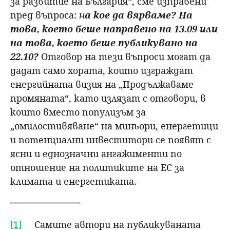
за развитие на България“, сме изправени
пред въпроса:
н
а кое да вярваме? На
това, което беше направено на 13.09 или
на това, което беше публикувано на
22.10?
Отговор на тези въпроси могат да
дадат само хората, които изграждат
енергийната визия на „Продължаваме
промяната“, като излязат с отговори, в
които вместо популизъм за
„омилостивяване“ на миньори, енергетици
и потенциални инвеститори се появят с
ясни и еднозначни ангажименти по
отношение на политиките на ЕС за
климата и енергетиката.
[1]
Самите автори на публикуваната