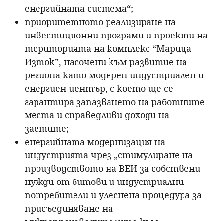
енергийната система“;
приоритетното реализиране на
инвестиционни програми и проекти на
територията на комплекс “Марица
Изток”, насочени към развитие на
региона като модерен индустриален и
енергиен център, с което ще се
гарантира запазването на работните
места и справедливи доходи на
заетите;
енергийната модернизация на
индустрията чрез „стимулиране на
производството на ВЕИ за собствени
нужди от битови и индустриални
потребители и улеснена процедура за
присъединяване на