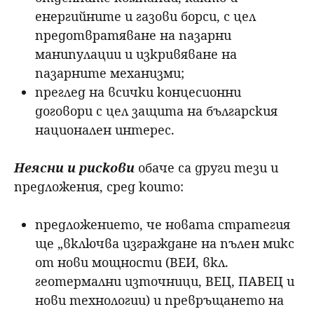
енергийните и газови борси, с цел
предотвратяване на пазарни
манипулации и изкривяване на
пазарните механизми;
преглед на всички концесионни
договори с цел защита на българския
национален интерес.
Неясни и рискови
обаче са други тези и
предложения, сред които:
предложението, че новата стратегия
ще „включва изграждане на пълен микс
от нови мощности (ВЕИ, вкл.
геотермални източници, ВЕЦ, ПАВЕЦ и
нови технологии) и превръщането на