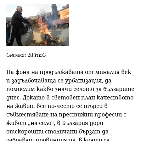
Снимка: БГНЕС
На фона на продължаваща от миналия век
и задълбочаваща се урбанизация, да
помислим какво значи селото за българите
днес. Докато в световен план качеството
на живот все по-често се търси в
съвместяване на престижни професии с
живот „на село“, в България дори
отскорошни столичани бързат да
забравят провинцията, в която са