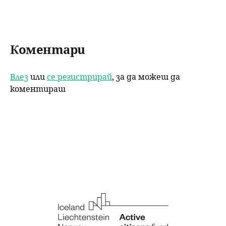
k
Коментари
Влез
или
се регистрирай
, за да можеш да
коментираш