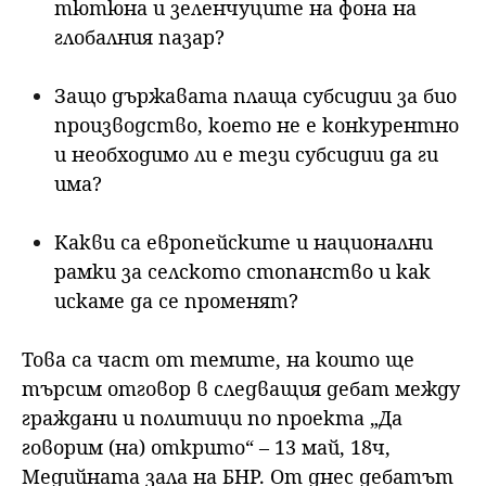
тютюна и зеленчуците на фона на
глобалния пазар?
Защо държавата плаща субсидии за био
производство, което не е конкурентно
и необходимо ли е тези субсидии да ги
има?
Какви са европейските и национални
рамки за селското стопанство и как
искаме да се променят?
Това са част от темите, на които ще
търсим отговор в следващия дебат между
граждани и политици по проекта „Да
говорим (на) открито“ – 13 май, 18ч,
Медийната зала на БНР. От днес дебатът