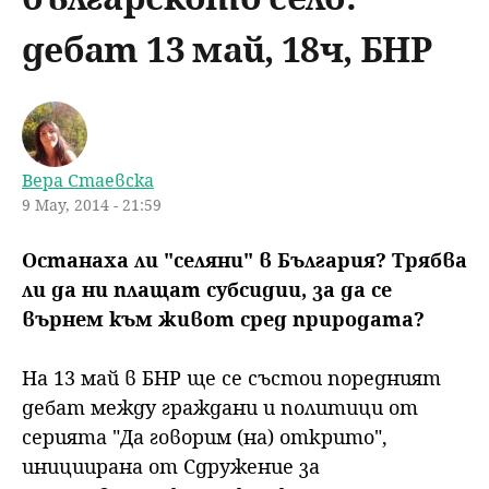
u
н
ъ
дебат 13 май, 18ч, БНР
ю
р
с
Вера Стаевска
е
9 May, 2014 - 21:59
н
Останаха ли "селяни" в България? Трябва
ли да ни плащат субсидии, за да се
е
върнем към живот сред природата?
На 13 май в БНР ще се състои поредният
дебат между граждани и политици от
серията "Да говорим (на) открито",
инициирана от Сдружение за