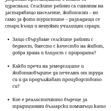
израснали. Селските райони са синоним на
застаряващо население, живописни – но
само за фото туристите – разпадащи се
стари къщи и ненужни училищни сгради.
Защо свързваме селските райони с
бедност, вместо с качество на живот,
добра храна и близост с природата?
Какво пречи на земеделците и
животновъдите да печелят от труда
си и да продължават производството
си?
Кое е реалистичното бъдеще за
традиционни български поминъци като