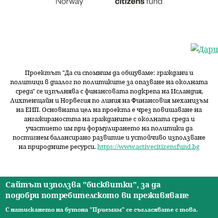
Проектът "Да си спомним да
общуваме
: граждани и
политици в диалог по политиките за опазване на околната
среда" се изпълнява с финансовата подкрепа на Исландия,
Лихтенщайн и Норвегия по линия на Финансовия механизъм
на ЕИП. Основната цел на проекта е чрез повишаване на
ангажираността на гражданите с околната среда и
участието им при формулирането на политики да
постигнем балансирано развитие и устойчиво използване
на природните ресурси.
https://www.activecitizensfund.bg
Сайтът използва "бисквитки", за да
подобри потребителското ви преживяване
Начало
Новини
Видео
Ресурси
За нас
Екип
Контакти
О
С натискането на бутона "Приемам" се съгласявате с това.