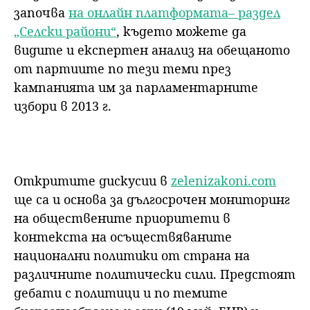
започва
на онлайн платформата
– раздел
„Селски райони“
, където можете да
видите и експертен анализ на обещаното
от партиите по тези теми през
кампанията им за парламентарните
избори в 2013 г.
Откритите дискусии в
zelenizakoni.com
ще са и основа за дългосрочен мониторинг
на обществените приоритети в
контекста на осъществяваните
национални политики от страна на
различните политически сили. Предстоят
дебати с политици и по темите