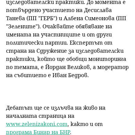
изследователски практики. До момента е
потвърдено участието на Десислава
Танева (ПП "ГЕРБ") и Албена Симеонова (ПП
"Зелените"). Очаквайте обявяване на
имената на участниците и от други
политически партии. Експертът от
страна на Сдружение за изследователски
практики, който ще обобщи мониторинга
по темата, е Йордан Великов, а модератор
на събитието е Иван Бедров.
Дебатът ще се излъчва на живо на
началната страница на
www.zelenizakoni.com
, както и от
програма Бинар на БНР
.