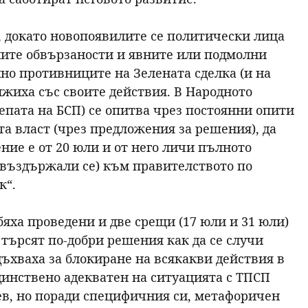
, докато новопоявилите се политически лица
ните обвързаности и явните или подмолни
 противниците на Зелената сделка (и на
лжиха със своите действия. В Народното
епата на БСП) се опитва чрез постоянни опити
а власт (чрез предложения за решения), да
ние е от 20 юли и от него личи пълното
з въздържали се) към правителството по
к“.
яха проведени и две срещи (17 юли и 31 юли)
е търсят по-добри решения как да се случи
ъхваха за блокиране на всякакви действия в
единствено адекватен на ситуацията с ТПСП
в, но поради специфичния си, метафоричен