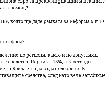
милиона евро за преквалификации и исканите
ската помощ?
ПВУ, която ще даде рамката за Реформа 9 и 10
нния фонд?
еделение по региони, както и по допустими
те средства, Перник – 18%, а Кюстендил –
ме за Брюксел и да бъдат одобрени. В
ставащите средства, след като вече загубихме