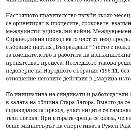
Настоящото правителство изгуби около месец
се ориентират в процесите, сроковете, взаим
междуинституционални войни. Междувременно
Справедливия преход като част от нея) продъ
събрание партия „Възраждане“ (често с подкр
за вмешателство в работата на изпълнителнат
препятстват процеса. Последното такова реше
недоверие на Народното събрание (196:11, бе
отношение неговите действия в „Марица изто
По инициатива на синдикати и работодатели б
в залата на община Стара Загора. Вместо да с
справедливия преход, участниците се самонад
тази посока. При втората среща се оказа, че 
беше министърът на енергетиката Румен Раде