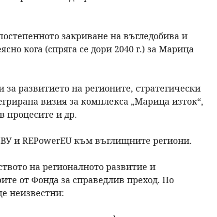
 постепенното закриване на въгледобива и
еясно кога (спряга се дори 2040 г.) за Марица
и за развитието на регионите, стратегически
егрирана визия за комплекса „Марица изток“,
 процесите и др.
ПВУ и REPowerEU към въглищните региони.
твото на регионалното развитие и
рите от Фонда за справедлив преход. По
ще неизвестни: