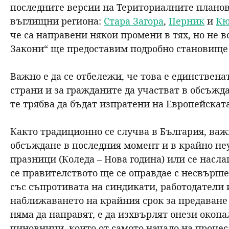
последните версии на Териториалните планове
н
въглищни региона:
Стара Загора
,
Перник
и
Кю
че са направени някои промени в тях, но не 
ю
Закони“ ще предоставим подробно становище в
Важно е да се отбележи, че това е единствен
страни и за гражданите да участват в обсъжд
те трябва да бъдат изпратени на Европейскат
Както традиционно се случва в България, важ
обсъждане в последния момент и в крайно не
празници (Коледа – Нова година) или се насла
се правителството ще се оправдае с несвърш
със съпротивата на синдикати, работодатели 
наближаването на крайния срок за предаване н
няма да направят, е да изхвърлят онези окопа
чиновници, които от самото начало на процес