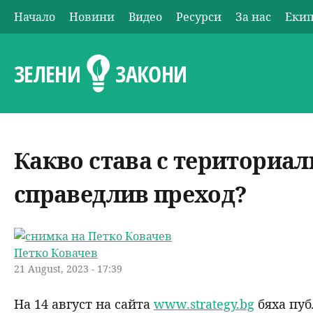
Начало
Новини
Видео
Ресурси
За нас
Еки
О
с
ЗЕЛЕНИ
ЗАКОНИ
н
о
Какво става с териториал
в
справедлив преход?
н
о
Петко Ковачев
м
21 August, 2023 - 17:39
е
На 14 август на сайта
www.strategy.bg
бяха пуб