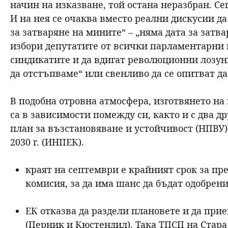
начин на изказване, той остана неразбран. Сег
И на нея се очаква вместо реални дискусии д
за затваряне на мините“ – „няма дата за затв
избори депутатите от всички парламентарни 
синдикатите и да вдигат революционни лозунг
да отстъпваме“ или свенливо да се опитват да 
В подобна отровна атмосфера, изготвянето н
са в зависимости помежду си, както и с два 
план за възстановяване и устойчивост (НПВУ)
2030 г. (ИНПЕК).
краят на септември е крайният срок за пр
комисия, за да има шанс да бъдат одобрени
ЕК отказва да раздели плановете и да при
(Перник и Кюстендил). Така ТПСП на Стара