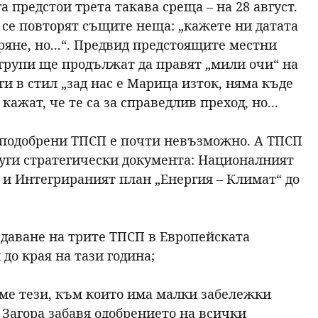
а предстои трета такава среща – на 28 август.
а се повторят същите неща: „кажете ни датата
аряне, но...“. Предвид предстоящите местни
групи ще продължат да правят „мили очи“ на
и в стил „зад нас е Марица изток, няма къде
кажат, че те са за справедлив преход, но...
а подобрени ТПСП е почти невъзможно. А ТПСП
други стратегически документа: Националният
 и Интегрираният план „Енергия – Климат“ до
едаване на трите ТПСП в Европейската
 до края на тази година;
еме тези, към които има малки забележки
 Загора забавя одобрението на всички