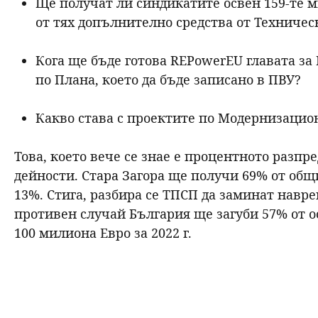
Ще получат ли синдикатите освен 159-те 
от тях допълнително средства от Техниче
Кога ще бъде готова REPowerEU главата за 
по Плана, което да бъде записано в ПВУ?
Какво става с проектите по Модернизацио
Това, което вече се знае е процентното разпр
дейности. Стара Загора ще получи 69% от общи
13%. Стига, разбира се ТПСП да заминат навре
противен случай България ще загуби 57% от о
100 милиона Евро за 2022 г.