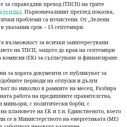
 за справедлив преход (ТПСП) на трите
р
стендил
. Първоначалният преглед показва,
всички проблеми са изчистени. От „Зелени
с
 указания срок – 13 септември.
е
ата възможност за всички заинтересувани
ането на ТПСП, защото до края на септември
н
а комисия (ЕК) за съгласуване и финансиране.
е
ни за хората документи се публикуват за
удобните периоди на отпуски и дълги
гват по няколко в рамките на месец. Разбира
ената работа на предишните правителства,
и миньори, с политически борби, с
а плановете на ЕК и т.н. Единственото, което
ли се в Министерството на енергетиката (МЕ)
а саботират неговото развитие.