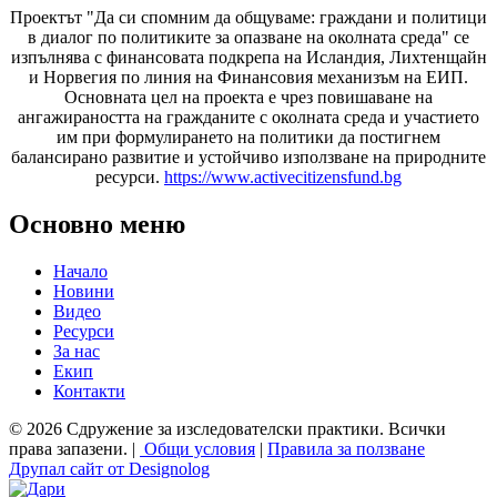
Проектът "Да си спомним да
общуваме
: граждани и политици
в диалог по политиките за опазване на околната среда" се
изпълнява с финансовата подкрепа на Исландия, Лихтенщайн
и Норвегия по линия на Финансовия механизъм на ЕИП.
Основната цел на проекта е чрез повишаване на
ангажираността на гражданите с околната среда и участието
им при формулирането на политики да постигнем
балансирано развитие и устойчиво използване на природните
ресурси.
https://www.activecitizensfund.bg
Основно меню
Начало
Новини
Видео
Ресурси
За нас
Екип
Контакти
© 2026 Сдружение за изследователски практики. Всички
права запазени. |
Общи условия
|
Правила за ползване
Друпал сайт от Designolog