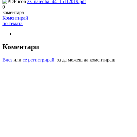
zz_naredba_44_15112019.pdf
0
коментара
Коментирай
по темата
Коментари
Влез
или
се регистрирай
, за да можеш да коментираш