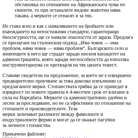
обстановка по отношение на Африканската чума по
свинети, то при останалите видове животни няма
такава, а мерките се отнасят и за тях.
Не става ясно и как с намаляването на бройките или
въвеждането на непостижими стандарти, гарантиращи
биосигурността, ще се намали опасността от зараза. Предлага
се прилагане на сталинския подход „Има човек — има
проблем, няма човек — няма проблем“. Българското село и
живеещите в него ще страдат заради ниския капацитет на
администрацията, която заради неспособността да използва
инструментариума си прехвърля на тях цялата тежест.
Ставаме свидетели на предложение, за което не е извършено
предварително проучване за това доколко изпълними са
предлаганите мерки. Стопанствата трябва да се приведат в
изрядност по новите правила в 4-месечен срок от влизане в
сила на Наредбата. Мерките са административно удобни и
лесни за проследяване, но не са ефективни по отношение на
стопаните и производителите. Тези
мерки заличават разликите между фамилните и
индустриалните ферми и могат да се окажат пагубни
за личните стопанства.
Прикачени файлове: