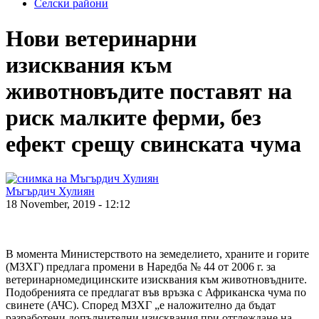
Селски райони
Нови ветеринарни
изисквания към
животновъдите поставят на
риск малките ферми, без
ефект срещу свинската чума
Мъгърдич Хулиян
18 November, 2019 - 12:12
В момента Министерството на земеделието, храните и горите
(МЗХГ) предлага промени в Наредба № 44 от 2006 г. за
ветеринарномедицинските изисквания към животновъдните.
Подобренията се предлагат във връзка с Африканска чума по
свинете (АЧС). Според МЗХГ „е наложително да бъдат
разработени допълнителни изисквания при отглеждане на