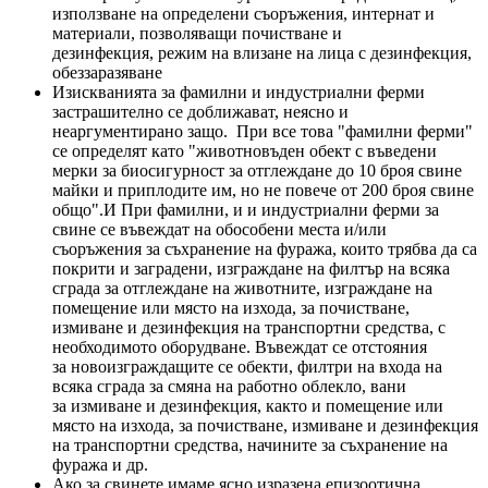
използване на определени съоръжения, интернат и
материали, позволяващи почистване и
дезинфекция, режим на влизане на лица с дезинфекция,
обеззаразяване
Изискванията за фамилни и индустриални ферми
застрашително се доближават, неясно и
неаргументирано защо. При все това "фамилни ферми"
се определят като "животновъден обект с въведени
мерки за биосигурност за отглеждане до 10 броя свине
майки и приплодите им, но не повече от 200 броя свине
общо".И При фамилни, и и индустриални ферми за
свине се въвеждат на обособени места и/или
съоръжения за съхранение на фуража, които трябва да са
покрити и заградени, изграждане на филтър на всяка
сграда за отглеждане на животните, изграждане на
помещение или място на изхода, за почистване,
измиване и дезинфекция на транспортни средства, с
необходимото оборудване. Въвеждат се отстояния
за новоизграждащите се обекти, филтри на входа на
всяка сграда за смяна на работно облекло, вани
за измиване и дезинфекция, както и помещение или
място на изхода, за почистване, измиване и дезинфекция
на транспортни средства, начините за съхранение на
фуража и др.
Ако за свинете имаме ясно изразена епизоотична