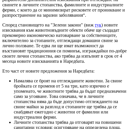
свинете в личните стопанства, фамилните и индустриалните
ферми, с които да се минимизират рисковете от проникване и
разпространение на заразни заболявания“.
Според становището на "Зелени закони" (виж
тук
) новите
изисквания към животновъдните обекти обаче ще създадат
прекомерно икономическо натоварване за собствениците,
включително за стопаните, отглеждащи домашни свине за
лично ползване. Те едва ли ще имат възможност да
възстановят традиционния си поминък, изграждайки по-добре
своите лични стопанства, ако трябва да изпълнят в срок от 4
месеца новите изискванията в Наредбата.
Ето част от новите предложения за Наредбата:
Намалява се броят на отглежданите животни. За свине
бройката се променя от 5 на три, като изрично е
упоменато, че животните трябва да бъдат предназначени
само за угояване. Това означава, че в личните
стопанства няма да бъде допустимо отглеждането на
свине майки за разплод и стопаните ще трябва да се
снабдяват ежегодно с животни от фамилни или
индустриални ферми.
Личните стопанства трябва да отговарят на повишени
санитарни условия: осигуряване на определена площ,