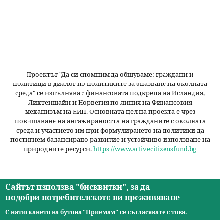
Проектът "Да си спомним да
общуваме
: граждани и
политици в диалог по политиките за опазване на околната
среда" се изпълнява с финансовата подкрепа на Исландия,
Лихтенщайн и Норвегия по линия на Финансовия
механизъм на ЕИП. Основната цел на проекта е чрез
повишаване на ангажираността на гражданите с околната
среда и участието им при формулирането на политики да
постигнем балансирано развитие и устойчиво използване на
природните ресурси.
https://www.activecitizensfund.bg
Сайтът използва "бисквитки", за да
подобри потребителското ви преживяване
Начало
Новини
Видео
Ресурси
За нас
Екип
Контакти
О
С натискането на бутона "Приемам" се съгласявате с това.