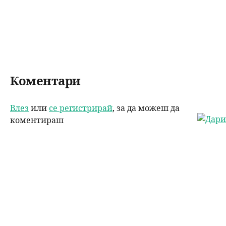
o
n
o
k
Коментари
Влез
или
се регистрирай
, за да можеш да
коментираш