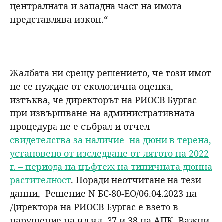
централната и западна част на имота
представлява изкоп.“
Жалбата ни срещу решението, че този имот
не се нуждае от екологична оценка,
изтъква, че директорът на РИОСВ Бургас
при извършване на административната
процедура не е събрал и отчел
свидетелства за наличие на дюни в терена,
установено от изследване от лятото на 2022
г. – периода на цъфтеж на типичната дюнна
растителност
. Поради неотчитане на тези
данни, Решение N БС-80-ЕО/06.04.2023 на
Директора на РИОСВ Бургас е взето в
нарушение на чл.чл. 37 и 38 на АПК. Важни