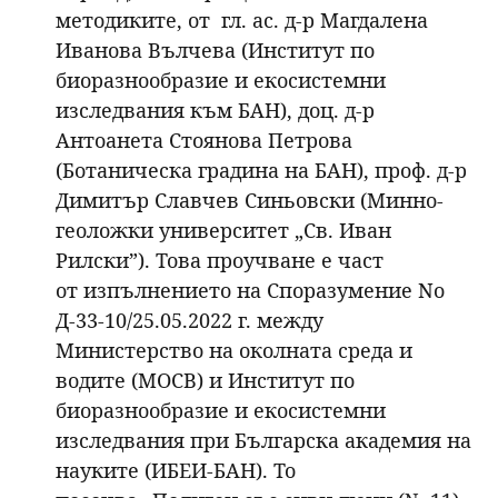
методиките, от гл. ас. д-р Магдалена
Иванова Вълчева (Институт по
биоразнообразие и екосистемни
изследвания към БАН), доц. д-р
Антоанета Стоянова Петрова
(Ботаническа градина на БАН), проф. д-р
Димитър Славчев Синьовски (Минно-
геоложки университет „Св. Иван
Рилски”). Това проучване е част
от изпълнението на Споразумение No
Д-33-10/25.05.2022 г. между
Министерство на околната среда и
водите (МОСВ) и Институт по
биоразнообразие и екосистемни
изследвания при Българска академия на
науките (ИБЕИ-БАН). То