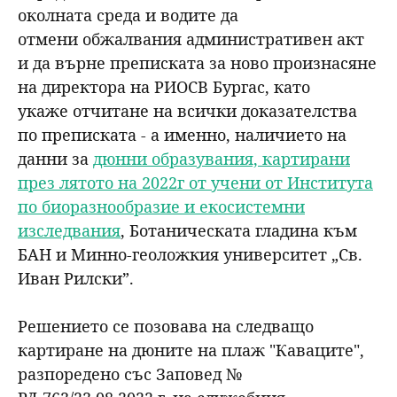
околната среда и водите да
отмени обжалвания административен акт
и да върне преписката за ново произнасяне
на директора на РИОСВ Бургас, като
укаже отчитане на всички доказателства
по преписката - а именно, наличието на
данни за
дюнни образувания, картирани
през лятото на 2022г от учени от Института
по биоразнообразие и екосистемни
изследвания
, Ботаническата гладина към
БАН и Минно-геоложкия университет „Св.
Иван Рилски”.
Решението се позовава на следващо
картиране на дюните на плаж "Каваците",
разпоредено със Заповед №