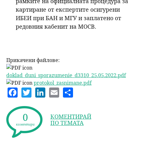
рамките на официалната процедура за
картиране от експертите осигурени
ИБЕИ при БАН и МГУ и заплатено от
редовния кабенит на МОСВ.
Прикачени файлове:
doklad_duni_sporazumenie_d3310_25.05.2022.pdf
protokol_zasnimane.pdf
F
T
Li
E
S
a
w
n
m
h
c
itt
k
ai
a
0
КОМЕНТИРАЙ
e
er
e
l
re
ПО ТЕМАТА
коментара
b
dI