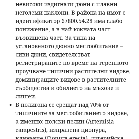
невисоки издигнати дюни с плавни
неголеми наклони. В района на имот с
идентификатор 67800.54.28 има слабо
понижение, а в най-южната част
възвишена част. За типа на
установеното дюнно местообитание –
сиви дюни, свидетелстват
регистрираните по време на теренното
проучване типични растителни видове,
доминиращите видове в растителните
съобщества и обилието на мъхове и
лишеи.
В полигона се срещат над 70% от
типичните за местообитанието видове,
а именно: полски пелин (Artemisia
campestris), изправена ционура,
клинавче (Cionura erecta), лигерийска