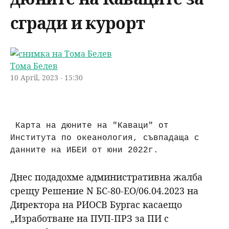
u
н
ъ
сгради и курорт
ю
р
Тома Белев
с
10 April, 2023 - 15:30
е
н
 Карта на дюните на "Каваци" от 
Института по океанология, съвпадаща с 
е
данните на ИБЕИ от юни 2022г.
Днес подадохме административна жалба
срещу Решение N БС-80-ЕО/06.04.2023 на
Директора на РИОСВ Бургас касаещо
„Изработване на ПУП-ПРЗ за ПИ с