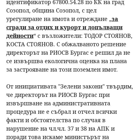
идентификатор 67800.54.28 по КК на град
Созопол, община Созопол, с цел
урегулиране на имота и отреждане „
за
сгради за отдих и курорт и допълващи
дейности
“ с възложители: ТОДОР СТОЯНОВ,
КОСТА СТОЯНОВ. С обжалваното решение
директорът на РИОСВ Бургас е решил да не
се извършва екологична оценка на плана
за застрояване на този поземлен имот.
От инициативата "Зелени закони" твърдим,
че директорът на РИОСВ Бургас при
извършване на административната
процедура не е събрал и отчел всички
факти и обстоятелства по случая в
нарушение на чл.чл. 37 и 38 на АПК и
поради това искаме министърът на