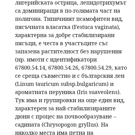
лигерийската острица, лепидотрихумът
са доминиращи в по-голямата част на
полигона. Типичният псамофитен вид,
пясъчната власатка (Festuca vaginata),
характерна за добре стабилизирани
пясъци, е честа в участъците със
запазена растителност без нарушения
(нр. имоти с идентификатори
67800.54.14, 67800.54.26, 67800.54.29, като
се среща съвместно и с българския лен
(Linum tauricum subsp.bulgaricum) и
ароматната перуника (Iris suaveolens).
Тук има и групировки на още един вид,
характерен за най-стабилизираните
дюни с процес на почвообразуване –
садината (Chrysopogon gryllus). На
няколко места има петна на