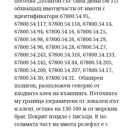
посочва „Полигон със сиви дюни (№ 11)
обхващащ имоти/части от имоти с
идентификатори 67800.54.95,
67800.54.117, 67800.54.118, 67800.54.14,
67800.54.94, 67800.54.16, 67800.54.25,
67800.54.98, 67800.54.26, 67800.54.29,
67800.54.96, 67800.54.28, 67800.54.27,
67800.54.243, 67800.54.316, 67800.54.133,
67800.54.242, 67800.54.44, 67800.54.205,
67800.54.206, 67800.54.207, 67800.54.17,
67800.54.30, 67800.54.31. Обширен
полигон, разположен северно от
входната алея на къмпинга. Източната
му граница (ограничена от локален път
и алеи), остава на 130-160 м от морския
бряг. Покрит изцяло с пясъци. В по-
голямата част на имота релефът е с