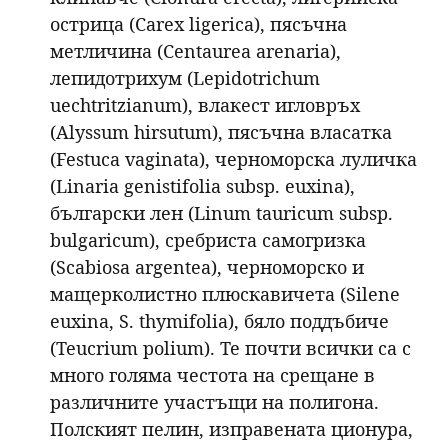
острица (Carex ligerica), пясъчна
метличина (Centaurea arenaria),
лепидотрихум (Lepidotrichum
uechtritzianum), влакест игловръх
(Alyssum hirsutum), пясъчна власатка
(Festuca vaginata), черноморска луличка
(Linaria genistifolia subsp. euxina),
български лен (Linum tauricum subsp.
bulgaricum), сребриста самогризка
(Scabiosa argentea), черноморско и
мащерколистно плюскавичета (Silene
euxina, S. thymifolia), бяло поддъбиче
(Teucrium polium). Те почти всички са с
много голяма честота на срещане в
различните участъщи на полигона.
Полският пелин, изправената ционура,