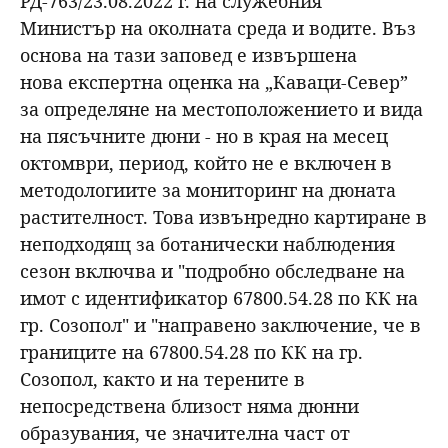
РД-763/23.08.2022 г. на служебния
Министър на околната среда и водите. Въз
основа на тази заповед е извършена
нова експертна оценка на „Каваци-Север”
за определяне на местоположението и вида
на пясъчните дюни - но в края на месец
октомври, период, който не е включен в
методологиите за мониторинг на дюната
растителност. Това извънредно картиране в
неподходящ за ботанически наблюдения
сезон включва и "подробно обследване на
имот с идентификатор 67800.54.28 по КК на
гр. Созопол" и "направено заключение, че в
границите на 67800.54.28 по КК на гр.
Созопол, както и на терените в
непосредствена близост няма дюнни
образувания, че значителна част от