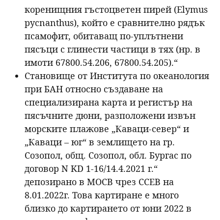
коренищния гъстоцветен пирей (Elymus
pycnanthus), който е сравнително рядък
псамофит, обитаващ по-уплътнени
пясъци с глинести частици в тях (нр. в
имоти 67800.54.206, 67800.54.205).“
Становище от Института по океанология
при БАН относно създаване на
специализирана карта и регистър на
пясъчните дюни, разположени извън
морските плажове „Каваци-север“ и
„Каваци – юг“ в землището на гр.
Созопол, общ. Созопол, обл. Бургас по
договор N KD 1-16/14.4.2021 г.“
депозирано в МОСВ чрез ССЕВ на
8.01.2022г. Това картиране е много
близко до картирането от юни 2022 в