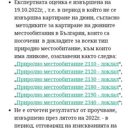
Експертната оценка е извършена на
19.10.2022г, , т.е. в период в който не се
извършва картиране на дюни, съгласно
методиките за картиране на дюнните
местообитания в България, които са
посочени в докладите за всеки тип
природно местообитание, към които
има линкове, озаглавени както следва:
„
Природно местообитание 2110 - доклад
“,
„
Природно местообитание 2120 - доклад
“,
„
Природно местообитание 2130 - доклад
“,
„
Природно местообитание 2180 - доклад
“,
„
Природно местообитание 2190 - доклад
“,
„
Природно местообитание 2340 - доклад
“;
Не е отчетен резултатът от проучване,
извършено през лятото на 2022г. - в
период, отговарящ на изискванията на