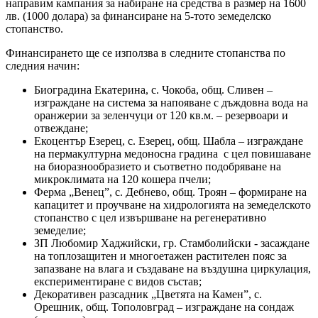
направим кампания за набиране на средства в размер на 1600
лв. (1000 долара) за финансиране на 5-тото земеделско
стопанство.
Финансирането ще се използва в следните стопанства по
следния начин:
Биоградина Екатерина, с. Чокоба, общ. Сливен –
изграждане на система за напояване с дъждовна вода на
оранжерии за зеленчуци от 120 кв.м. – резервоари и
отвеждане;
Екоцентър Езерец, с. Езерец, общ. Шабла – изграждане
на пермакултурна медоносна градина с цел повишаване
на биоразнообразието и съответно подобряване на
микроклимата на 120 кошера пчели;
Ферма „Венец”, с. Дебнево, общ. Троян – формиране на
капацитет и проучване на хидрологията на земеделското
стопанство с цел извършване на регенеративно
земеделие;
ЗП Любомир Хаджийски, гр. Стамболийски - засаждане
на топлозащитен и многоетажен растителен пояс за
запазване на влага и създаване на въздушна циркулация,
експериментиране с видов състав;
Декоративен разсадник „Цветята на Камен”, с.
Орешник, общ. Тополовград – изграждане на сондаж