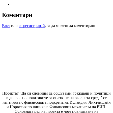
Коментари
Влез
или
се регистрирай
, за да можеш да коментираш
Проектът "Да си спомним да
общуваме
: граждани и политици
в диалог по политиките за опазване на околната среда" се
изпълнява с финансовата подкрепа на Исландия, Лихтенщайн
и Норвегия по линия на Финансовия механизъм на ЕИП.
Основната цел на проекта е чрез повишаване на