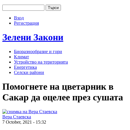
Jump to navigation
Търси
Основно меню
Форма за търсене
Вход
User menu
Регистрация
Зелени
Закони
Биоразнообразие и гори
Климат
Устройство на територията
Енергетика
Селски райони
Помогнете на цветарник в
Сакар да оцелее през сушата
Вера Стаевска
7 October, 2021 - 15:32