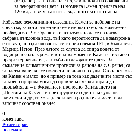
(кладенец) за поливане с подземни води на оранжерии
за декоративни цветя. В момента Камен предлага над
120 вида цветя, като отглеждането им е от семена.
Избрахме декоративния разсадник Камен за набиране на
средства, защото решението не е иновативно, но е жизнено
необходимо. В с. Орешник е невъзможно да се използва
събрана дъждовна вода, тъй като вероятността да е замърсена
е голяма, поради близостта си с най-големия ТЕЦ в България -
Марица Изток. През лятото се случва да спира водата от
водопреносната мрежа и в такива моменти Камен е поставен
пред алтернативата да загуби отглежданите цветя. За
съжаление климатичните прогнози за района на с. Орешец са
за настъпване на все по-чести периоди на суша. Стопанството
на Камен е малко, но е пример за това как далечните места със
запазена природа могат да привличат млади хора и да
процъфтяват – и буквално, и преносно. Запазването на
„Цветята на Камен“ и през трудните години на суша ще
вдъхнови и други хора да останат в родните си места и да
започнат собствен бизнес.
0
коментара
Коментирай
по темата