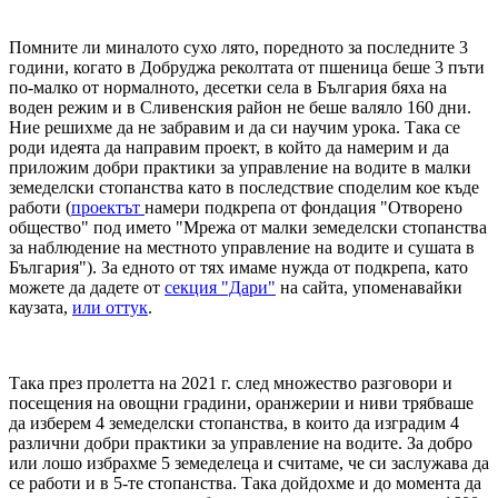
Помните ли миналото сухо лято, поредното за последните 3
години, когато в Добруджа реколтата от пшеница беше 3 пъти
по-малко от нормалното, десетки села в България бяха на
воден режим и в Сливенския район не беше валяло 160 дни.
Ние решихме да не забравим и да си научим урока. Така се
роди идеята да направим проект, в който да намерим и да
приложим добри практики за управление на водите в малки
земеделски стопанства като в последствие споделим кое къде
работи (
проектът
намери подкрепа от фондация "Отворено
общество" под името "Мрежа от малки земеделски стопанства
за наблюдение на местното управление на водите и сушата в
България"). За едното от тях имаме нужда от подкрепа, като
можете да дадете от
секция "Дари"
на сайта, упоменавайки
каузата,
или оттук
.
Така през пролетта на 2021 г. след множество разговори и
посещения на овощни градини, оранжерии и ниви трябваше
да изберем 4 земеделски стопанства, в които да изградим 4
различни добри практики за управление на водите. За добро
или лошо избрахме 5 земеделеца и считаме, че си заслужава да
се работи и в 5-те стопанства. Така дойдохме и до момента да