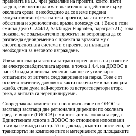
правилата на ЕС чрез разделяне на проекти, които, взети
заедно, е вероятно да имат значително въздействие върху
околната среда, е необходимо да се вземе предвид
кумулативният ефект на тези проекти, когато те имат
обективна и хронологична връзка помежду си. ( Виж в този
смисъл Дело С-244/12, Salzburger Flughafen, параграф 21.) Това
показва, че е задължително проектът на ветропарка да се
разглежда едновременно с проекта за връзката му с
енергопреносната система и с проекта за пътищата
необходими за неговото изграждане.
Извън липсващата яснота за транспортен достъп и развитие
на електроснабдителната мрежа, в точка 1.4.4. на ДОВОС в
част Отпадъци липсва решение как ще се утилизират
отпадъците от витлата след закриване на парка. Това е от
особено значение, доколкото както посочихме в настоящата
жалба, става дума най-вероятно за ветрогенератори втора
ръка, а витлата са нерециклируеми.
Според закона компетентен по произнасяне по ОВОС за
засягащи засягащи две регионални дирекции по околната
среда и водите (РИОСВ) е министърът на околната среда.
Единствената яснота в ДОВОС по отношение използвани
пътища се вижда на стр. 55 от доклада, където е посочено, че
транспортът на компонентите и материалите до площадките