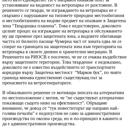
установяване на видимост на ветропарка от разстояние. В
решението се твърди, че изграждането на ветропарка не е
свързано с нарушаване на типовете природни местообитания
и местообитанията на видове предмет на опазване в Защитена
зона “Твърдишка планина”. Това е недостоверно, доколкото
целият процес на изграждане на ветропарка и обслужването
му ще премине през защитената зона, а видовете обитаващи
частта от билното пасище Чумерна част от зоната едва ли се
спират на границата на защитената зона към територията на
ветропарка в своите дневни и хранителни миграции. В
Решението на РИОСВ е посочено, че не се очаква въздействие
върху защитените територии. Това твърдение е недоказано,
доколкото не е известно въздействието от транспортните
коридори върху Защитена местност “Марков бук”, по чиято
граница минава единственият съществуващ път за
пренасянето на ветрогенераторите.
В обжалваното решение се мотивира липсата на алтернативи
по местоположение с мотив, че “не съществуват алтернативи
показващи същото ниво на ефективност”. Обръщаме
внимание, че довод от “тук инвеститорът ще направи най-
голяма печалба” е недопустим не само за административни
производства по околна среда, но и по-принцип в каквито и
да е административни производства.