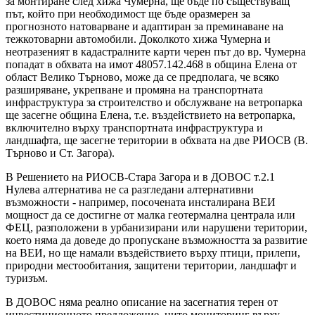
за монтиране след хижа Чумерна, ще бъде по съществуващ
път, който при необходимост ще бъде оразмерен за
прогнозното натоварване и адаптиран за преминаване на
тежкотоварни автомобили. Доколкото хижа Чумерна и
неотразеният в кадастралните карти черен път до вр. Чумерна
попадат в обхвата на имот 48057.142.468 в община Елена от
област Велико Търново, може да се предполага, че всяко
разширяване, укрепване и промяна на транспортната
инфраструктура за строителство и обслужване на ветропарка
ще засегне община Елена, т.е. въздействието на ветропарка,
включително върху транспортната инфраструктура и
ландшафта, ще засегне територии в обхвата на две РИОСВ (В.
Търново и Ст. Загора).
В Решението на РИОСВ-Стара Загора и в ДОВОС т.2.1
Нулева алтернатива не са разгледани алтернативни
възможности - например, посочената инсталирана ВЕИ
мощност да се достигне от малка геотермална централа или
ФЕЦ, разположени в урбанизирани или нарушени територии,
което няма да доведе до пропускане възможността за развитие
на ВЕИ, но ще намали въздействието върху птици, прилепи,
природни местообитания, защитени територии, ландшафт и
туризъм.
В ДОВОС няма реално описание на засегнатия терен от
инвестиционното предложение, нито мониторинг върху