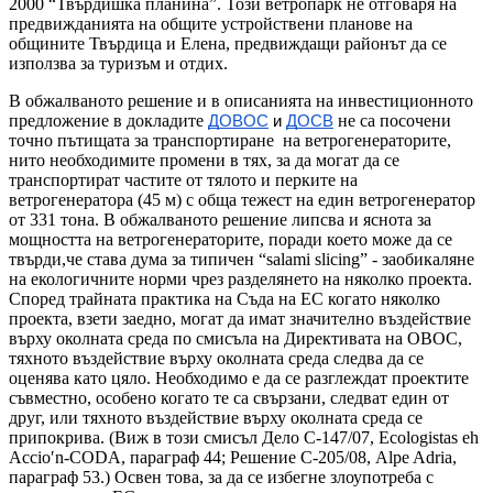
2000 “Твърдишка планина”. Този ветропарк не отговаря на
предвижданията на общите устройствени планове на
общините Твърдица и Елена, предвиждащи районът да се
използва за туризъм и отдих.
В обжалваното решение и в описанията на инвестиционното
предложение в докладите
не са посочени
ДОВОС
и
ДОСВ
точно пътищата за транспортиране на ветрогенераторите,
нито необходимите промени в тях, за да могат да се
транспортират частите от тялото и перките на
ветрогенератора (45 м) с обща тежест на един ветрогенератор
от 331 тона. В обжалваното решение липсва и яснота за
мощността на ветрогенераторите, поради което може да се
твърди,че става дума за типичен “salami slicing” - заобикаляне
на екологичните норми чрез разделянето на няколко проекта.
Според трайната практика на Съда на ЕС когато няколко
проекта, взети заедно, могат да имат значително въздействие
върху околната среда по смисъла на Директивата на ОВОС,
тяхното въздействие върху околната среда следва да се
оценява като цяло. Необходимо е да се разглеждат проектите
съвместно, особено когато те са свързани, следват един от
друг, или тяхното въздействие върху околната среда се
припокрива. (Виж в този смисъл Дело С-147/07, Ecologistas eh
Accio′n-CODA, параграф 44; Решение С-205/08, Alpe Adria,
параграф 53.) Освен това, за да се избегне злоупотреба с