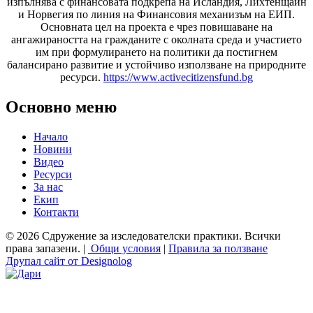
изпълнява с финансовата подкрепа на Исландия, Лихтенщайн
и Норвегия по линия на Финансовия механизъм на ЕИП.
Основната цел на проекта е чрез повишаване на
ангажираността на гражданите с околната среда и участието
им при формулирането на политики да постигнем
балансирано развитие и устойчиво използване на природните
ресурси.
https://www.activecitizensfund.bg
Основно меню
Начало
Новини
Видео
Ресурси
За нас
Екип
Контакти
© 2026 Сдружение за изследователски практики. Всички
права запазени. |
Общи условия
|
Правила за ползване
Друпал сайт от Designolog