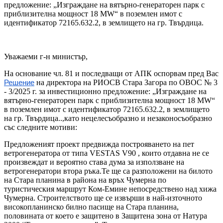
предложение: „Изграждане на вятърно-генераторен парк с
приблизителна мощност 18 MW“ в поземлен имот с
идентификатор 72165.632.2, в землището на гр. Твърдица.
Уважаеми г-н министър,
На основание чл. 81 и последващи от АПК оспорвам пред Вас
на директора на РИОСВ Стара Загора по ОВОС № 3
Решение
- 3/2025 г. за инвестиционно предложение: „Изграждане на
вятърно-генераторен парк с приблизителна мощност 18 MW“
в поземлен имот с идентификатор 72165.632.2, в землището
на гр. Твърдица..,като нецелесъобразно и незаконосъобразно
със следните мотиви:
Предложеният проект предвижда построяването на пет
ветрогенератора от типа VESTAS V90 , които отдавна не се
произвеждат и вероятно става дума за използване на
ветрогенератори втора ръка.Те ще са разположени на билото
на Стара планина в района на връх Чумерна по
туристическия маршрут Ком-Емине непосредствено над хижа
Чумерна. Строителството ще се извърши в най-източното
високопланинско билно пасище на Стара планина,
половината от което е защитено в Защитена зона от Натура