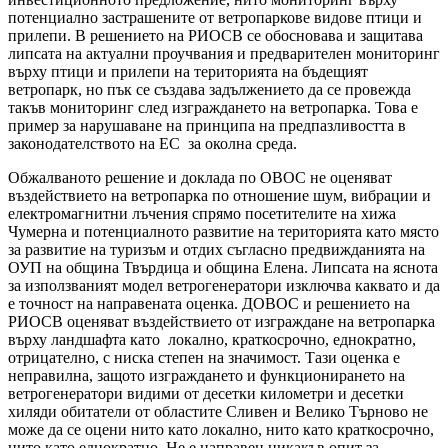
потенциално застрашените от ветропаркове видове птици и
прилепи. В решението на РИОСВ се обосновава и защитава
липсата на актуални проучвания и предварителен мониторинг
върху птици и прилепи на територията на бъдещият
ветропарк, но пък се създава задължението да се провежда
такъв мониторинг след изграждането на ветропарка. Това е
пример за нарушаване на принципа на предпазливостта в
законодателството на ЕС за околна среда.
Обжалваното решение и доклада по ОВОС не оценяват
въздействието на ветропарка по отношение шум, вибрации и
електромагнитни лъчения спрямо посетителите на хижа
Чумерна и потенциалното развитие на територията като място
за развитие на туризъм и отдих съгласно предвижданията на
ОУП на община Твърдица и община Елена. Липсата на яснота
за използваният модел ветрогенератори изключва каквато и да
е точност на направената оценка. ДОВОС и решението на
РИОСВ оценяват въздействието от изграждане на ветропарка
върху ландшафта като локално, краткосрочно, еднократно,
отрицателно, с ниска степен на значимост. Тази оценка е
неправилна, защото изграждането и функционирането на
ветрогенератори видими от десетки километри и десетки
хиляди обитатели от областите Сливен и Велико Търново не
може да се оцени нито като локално, нито като краткосрочно,
нито като еднократно. Не е направен никакъв опит за