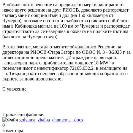
В обжалваното решение са предвидени мерки, копирани от
някое друго решение на друг РИОСВ, доколкото разпореждат
съгласуване с община Вълчи дол (на 150 километра от
Чумерна), опазване на степни съобщества (каквито най-близо
има в Кабиюшка могила на 100 км от Чумерна) и разпореждат
строителството да се извършва в обхвата на полските пътища
(каквито на Чумерна няма).
В заключение, моля да отмените обжалваното Решение на
директора на РИОСВ-Стара Загора по ОВОС № 3 - 3/2025 г. за
инвестиционно предложение: „Изграждане на вятърно-
генераторен парк с приблизителна мощност 18 MW“ в
поземлен имот с идентификатор 72165.632.2, в землището на
гр. Твърдица като нецелесъобразно и незаконосъобразно и го
върнете за ново произнасяне.
С уважение:
Прикачени файлове:
golyama_zhalba_chumerna_.docx
0
коментара