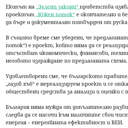
Екипът на
„
Зелени закони“
приветства изявл
н
проектът
„Южен поток“
е окончателно и б
ю
да бъде и документално потвърден от руска 
В същото време сме убедени, че предлаганат
поток“) е проект, който няма да се реализи
отсъстват икономически, финансови, техни
неговото изграждане по предлаганата схема.
Удовлетворени сме, че българското правител
„газов хъб“ е нереализируем проект и се отк
обществени средства за анализи и оценки с 
България няма нужда от допълнително разви
следва да се насочи към наличните свои чис
енергия – енергийната ефективност и ВЕИ.