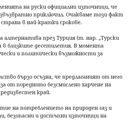
енията на руски официални източници, че
р
езвъзвратно приключил. Очакваме този факт
страна в най-кратки срокове.
с
е
а алтернатива през Турция (т. нар. „Турски
ра в близките десетилетия. В момента
н
чески и политически възможности за
е
ство бързо осъзна, че предлаганият от него
аза от поредното безсмислено харчене на
предизвестен край.
тие на потреблението на природен газ и
ти, безопасни и достъпни източници на