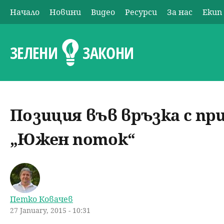
Начало
Новини
Видео
Ресурси
За нас
Екип
О
с
ЗЕЛЕНИ
ЗАКОНИ
н
о
Позиция във връзка с п
в
„Южен поток“
н
о
м
Петко Ковачев
27 January, 2015 - 10:31
е