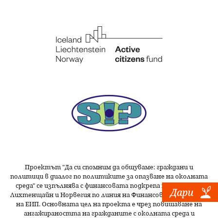
Проектът "Да си спомним да
общуваме
: граждани и
политици в диалог по политиките за опазване на околната
среда" се изпълнява с финансовата подкрепа на Исландия,
Лихтенщайн и Норвегия по линия на Финансовия механизъм
на ЕИП. Основната цел на проекта е чрез повишаване на
ангажираността на гражданите с околната среда и