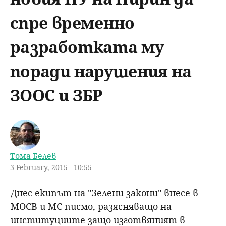
u
н
ъ
спре временно
ю
р
разработката му
с
поради нарушения на
е
ЗООС и ЗБР
н
е
Тома Белев
3 February, 2015 - 10:55
Днес екипът на "Зелени закони" внесе в
МОСВ и МС писмо, разясняващо на
институциите защо изготвяният в