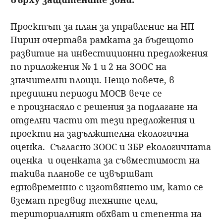
Проектът за план за управление на НП
Пирин очертава рамката за бъдещото
развитие на инвестиционни предложения
по приложения № 1 и 2 на ЗООС на
значителни площи. Нещо повече, в
предишни периоди МОСВ вече се
е произнасяло с решения за подлагане на
отделни части от тези предложения и
проекти на задължителна екологична
оценка. Съгласно ЗООС и ЗБР екологичната
оценка и оценката за съвместимост на
такива планове се извършват
едновременно с изготвянето им, като се
вземат предвид техните цели,
териториалният обхват и степента на