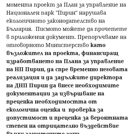
момента проект за План за управление на
Национален парк "Пирин" нарушава
екологичното законодателство на
България. Писмото можете да прочетете
в приложения документ. Препоръчваме на
отговорното Министерство
като
възложител на проекта
,
финансиращ
изработването на Плана за управление
на НП Пирин, да спре временно неговата
реализация и да задължите директора
на ДНП Пирин да внесе необходимите
документации за извършване на
преценка необходимостта от
екологична оценка и проверка за
допустимост и преценка за вероятната
степен на отрицателно въздействие
върху защитените зони.