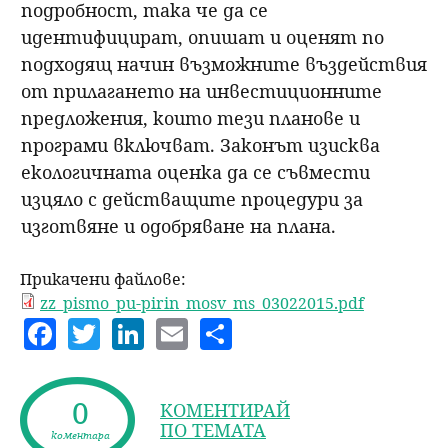
подробност, така че да се
идентифицират, опишат и оценят по
подходящ начин възможните въздействия
от прилагането на инвестиционните
предложения, които тези планове и
програми включват. Законът изисква
екологичната оценка да се съвмести
изцяло с действащите процедури за
изготвяне и одобряване на плана.
Прикачени файлове:
zz_pismo_pu-pirin_mosv_ms_03022015.pdf
F
T
Li
E
S
a
w
n
m
h
c
itt
k
ai
a
0
КОМЕНТИРАЙ
e
er
e
l
re
ПО ТЕМАТА
коментара