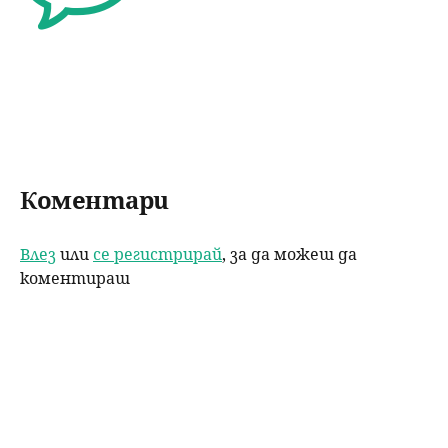
b
dI
o
n
o
k
Коментари
Влез
или
се регистрирай
, за да можеш да
коментираш