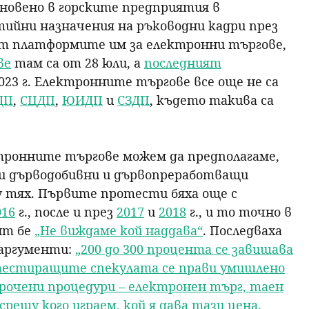
новено в горските предприятия в
тийни назначения на ръководни кадри през
о от платформите им за електронни търгове,
ве
там са от 28 юли, а
последният
023 г. Електронните търгове все още не са
ДП
,
СЦДП
,
ЮИДП
и
СЗДП
, където такива са
тронните търгове можем да предполагаме,
ни дърводобивни и дървопреработващи
 тях. Първите протести бяха още с
016
г., после и през
2017
и
2018
г., и то точно в
нт бе
„Не виждаме кой наддава“
. Последваха
 аргументи:
„200 до 300 процента се завишава
отестиращите спекулата се прави умишлено
очени процедури – електронен търг, таен
рещу кого играем, кой я дава тази цена.