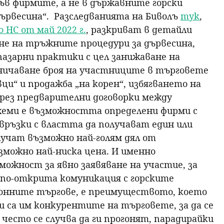
във фирмите, а не в държавните горски
ървесина“. Разследванията на Биволъ
тук
,
о НС от май 2022 г.
, разкриват в детайли
ване на тръжните процедури за дървесина,
азарни практики с цел занижаване на
ничаване броя на участниците в търговете
и“ и продажба „на корен“, избягването на
чрез предварителни договорки между
схеми е възможността определени фирми с
връзки с властта да получават един или
лучат възможно най-голям дял от
можно най-ниска цена. И именно
ожност за явно заявяване на участие, за
а по-открита комуникация с горските
ронните търгове, е преимуществото, което
и са им конкурентите на търговете, за да се
често се случва да ги прогонят, парадирайки