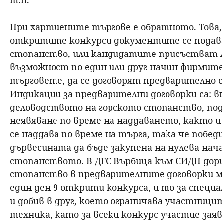
т.н.
При хартиените търгове е обратното. Това, 
откритите конкурси документите се подава
стопанство, или кандидатите присъстват ли
възможност по един или друг начин фирмите
търговете, да се договорят предварително с
Индикации за предварителни договорки са: в
деловодството на горското стопанство, под
неявяване по време на наддаването, както и
се наддава по време на търга, така че побед
дървесината да бъде закупена на нулева нач
стопанството. В ДГС Върбица към СИДП дори
стопанство в предварителните договорки м
един ден 9 открити конкурса, и то за специ
и добив в друг, което ограничава участници
техника, като за всеки конкурс участие зая