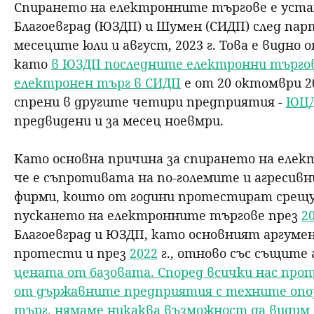
Спирането на електронните търгове е уста
Благоевград (ЮЗДП) и Шумен (СИДП) след пар
месеците юли и август, 2023 г. Това е видн
като
в ЮЗДП последните електронни търго
електронен търг в СИДП
е от 20 октомври 2
спрени в другите четири предприятия -
ЮЦ
предвидени и за месец ноевмри.
Като основна причина за спирането на елек
че е съпротивата на по-големите и агресив
фирми, които от години протестират срещу
пускането на електронните търгове през
2
Благоевград и ЮЗДП, като основният аргуме
протести и през
2022
г., отново със същите
цената от базовата. Според всички нас пр
от държавните предприятия с техните опор
търг, нямаме никаква възможност да видим с