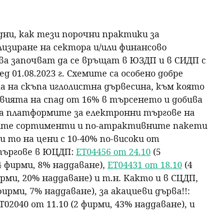
ни, как тези порочни практики за
изиране на сектора и/или финансово
а започват да се връщат в ЮЗДП и в СИДП с
01.08.2023 г. Схемите са особено добре
 на скъпа иглолистна дървесина, към която
овията на спад от 16% в търсенето и добива
 на платформите за електронни търгове на
ните сортименти и по-атрактивните пакети
и то на цени с 10-40% по-високи от
 търгове в ЮЦДП:
ЕТ04456 от 24.10
(5
4 фирми, 8% наддаване),
ЕТ04431 от 18.10
(4
рми, 20% наддаване) и т.н. Както и в СЦДП,
фирми, 7% наддаване), за акациеви дърва!!:
Т02040 от 11.10 (2 фирми, 43% наддаване), и