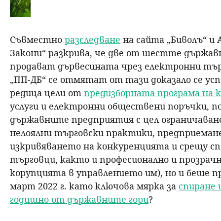
Съвместно
разследване
на сайта „Биволъ“ и
Закони“ разкрива, че две от шестте държав
продават дървесината чрез електронни тър
„ПП-ДБ“ се отмятат от тази доказало се ус
редица цели от
предизборната програма на 
услуги и електронни обществени поръчки, по
държавните предприятия с цел ограничаване
нелоялни търговски практики, предприеман
изкривяването на конкуренцията и срещу с
търговци, както и професионално и прозрачн
корупцията в управлението им), но и беше 
март 2022 г. като ключова мярка за
спиране 
годишно от държавните гори
?