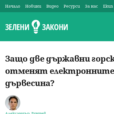
Начало
Новини
Видео
Ресурси
За нас
Екип
О
с
ЗЕЛЕНИ
ЗАКОНИ
н
о
Защо две държавни горс
в
отменят електронните 
н
дървесина?
о
м
е
Александър Дунчев