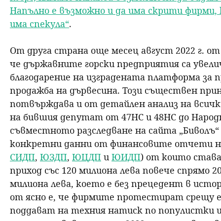
Напълно е възможно и да има скрити фирми, 
има спекула“
.
От друга страна още месец август 2022 г. 
че държавните горски предприятия са увеличи
благодарение на изградената платформа за 
продажба на дървесина. Този съществен при
потвърждава и от детайлен анализ на всички
на бившия депутат от 47НС и 48НС до Народн
съвместното разследване на сайта „Биволъ“
конкретни данни от финансовите отчети на
СИДП
,
ЮЗДП
,
ЮЦДП
и
ЮИДП
) от които става
приход със 120 милиона лева повече спрямо 20
милиона лева, което е без прецедент в исто
от ясно е, че фирмите протестират срещу 
поддават на техния натиск по популистки 