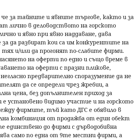
че за тайните и явните търгове, както и за
т лично в деловодството на горското
чно и явно при явно наддаване, дава
 за да разбират кои са им конкурентите на
 тях и/или да прогонят по-слабите фирми.
насянето на оферти по едно и също време в
аването на оферти с празни пликове,
 негласно предварително споразумение да не
ителят да се определи чрез жребии, а
ална цена, без допълнителен приход за
 е установено видимо участие и на горското
ежду фирмите, тъй като ДГС е обявило в
ална комбинация от продажба от един обект
те единствено до фирми с дърводобивна
вява само по една от 9те местни фирми, а