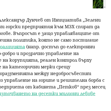
 Александър Дунчев от Инициатива „Зелени
ни горски предприятия към МЗХ спират да
гове. Въпросът е защо управляващите от
пешна политика, която не само постигаше
коалицията
(напр. достъп до електронни
-добро и прозрачно управление на
 на корупцията, реален контрол върху
е на категорични мерки срещу
поразуменията между недобросъвестни
о управление на горите и решителна борба с
предприета от кабинета „Петков“ през месец
източването на десетки милиони левове