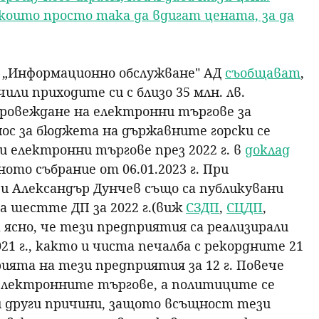
които просто така да вдигат цената, за да
от „Информационно обслужване" АД
съобщават
,
ли приходите си с близо 35 млн. лв.
провеждане на електронни търгове за
нос за бюджета на държавните горски се
 електронни търгове през 2022 г. в
доклад
ото събрание от 06.01.2023 г. При
 и Александър Дунчев също са публикувани
 шестте ДП за 2022 г.(виж
СЗДП
,
СЦДП
,
 ясно, че тези предприятия са реализирали
21 г., както и чиста печалба с рекордните 21
рията на тези предприятия за 12 г. Повече
електронните търгове, а политиците се
и други причини, защото всъщност тези