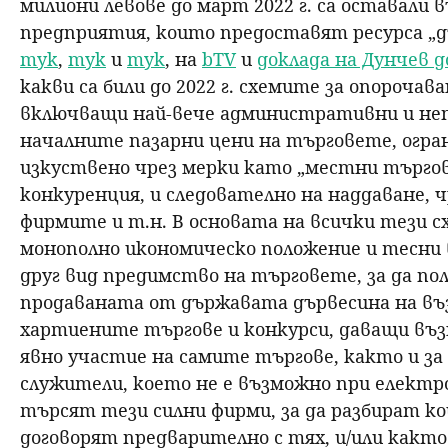
милиони левове до март 2022 г. са оставали 
предприятия, които предоставят ресурса „д
тук
,
тук
и
тук
, на
bTV
и
доклада на Дунчев д
какви са били до 2022 г. схемите за опороча
включващи най-вече административни и неп
началните пазарни цени на търговете, огра
изкуствено чрез мерки като „местни търговц
конкуренция, и следователно на наддаване, 
фирмите и т.н. В основата на всички тези 
монополно икономическо положение и тесни 
друг вид предимство на търговете, за да по
продаваната от държавата дървесина на въз
хартиените търгове и конкурси, даващи възм
явно участие на самите търгове, както и з
служители, което не е възможно при елект
търсят тези силни фирми, за да разбират ко
договорят предварително с тях, и/или както 