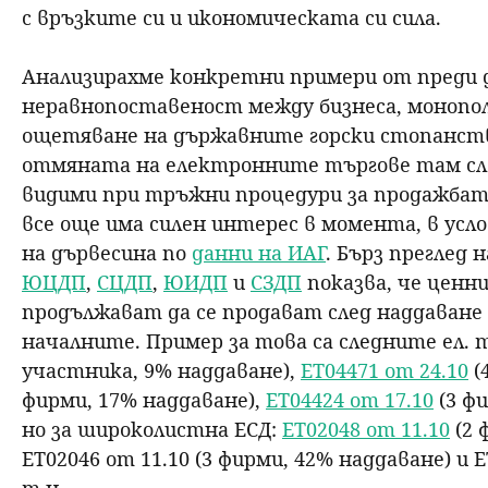
с връзките си и икономическата си сила.
Анализирахме конкретни примери от преди д
неравнопоставеност между бизнеса, монопол
ощетяване на държавните горски стопанств
отмяната на електронните търгове там след 
видими при тръжни процедури за продажбата
все още има силен интерес в момента, в усл
на дървесина по
данни на ИАГ
. Бърз преглед
ЮЦДП
,
СЦДП
,
ЮИДП
и
СЗДП
показва, че цен
продължават да се продават след наддаване 
началните. Пример за това са следните ел.
участника, 9% наддаване),
ЕТ04471 от 24.10
(
фирми, 17% наддаване),
ЕТ04424 от 17.10
(3 фи
но за широколистна ЕСД:
ЕТ02048 от 11.10
(2 
ЕТ02046 от 11.10 (3 фирми, 42% наддаване) и Е