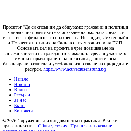
Проектът "Да си спомним да
общуваме
: граждани и политици
в диалог по политиките за опазване на околната среда" се
изпълнява с финансовата подкрепа на Исландия, Лихтенщайн
и Норвегия по линия на Финансовия механизъм на ЕИП.
Основната цел на проекта е чрез повишаване на
ангажираността на гражданите с околната среда и участието
им при формулирането на политики да постигнем
балансирано развитие и устойчиво използване на природните
ресурси.
https://www.activecitizensfund.bg
Начало
Новини
Основно меню
Видео
Ресурси
За нас
Екип
Контакти
© 2026 Сдружение за изследователски практики. Всички
права запазени. |
Общи условия
|
Правила за ползване