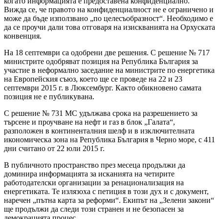
когато информацията е предоставена конфиденциално.“
Вижда се, че правото на конфиденциалност не е ограничено и
може да бъде използвано „по целесъобразност“. Необходимо е
да се проучи дали това отговаря на изискванията на Орхуската
конвенция.
На 18 септември са одобрени две решения. С решение № 717
министрите одобряват позиция на Република България за
участие в неформално заседание на министрите по енергетика
на Европейския съюз, което ще се проведе на 22 и 23
септември 2015 г. в Люксембург. Както обикновено самата
позиция не е публикувана.
С решение № 731 МС удължава срока на разрешението за
търсене и проучване на нефт и газ в блок „Галата“,
разположен в континенталния шелф и в изключителната
икономическа зона на Република България в Черно море, с 411
дни считано от 22 юли 2015 г.
В публичното пространство през месеца продължи да
доминира информацията за исканията на четирите
работодателски организации за ренационализация на
енергетиката. Те излязоха с петиция в този дух и с документ,
наречен „пътна карта за реформи“. Екипът на „Зелени закони“
ще продължи да следи този странен и не безопасен за
демокрацията процес.