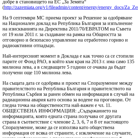
добре в становището на ЕС „За Земята“
(
http://zazemiata.org/v1/fileadmin/content/energy/energy_docs/Z
На 9 септември МС приема проект за Решение за одобряване
на Национален доклад на Република България за изпълнение
на изискванията на Директива 2011/70/ЕВРАТОМ на Съвета
от 19 юли 2011 г. за създаване на рамка на Общността за
отговорно и безопасно управление на отработено гориво и
радиоактивни отпадъци.
Най-интересният момент в Доклада е как точно са се стопили
парите от Фонд РАО, в който към края на 2013 г. има само 135
милиона лева, а в следващите 5 години се очаква да бъдат
получени още 110 милиона лева.
На същата дата се одобрява и проект на Споразумение между
правителството на Република България и правителството на
Република Сърбия за ранен обмен на информация в случай на
радиационна авария като основа за водене на проговори. От
гледна точка на обществеността най-важен е чл. 11.
ОБЩЕСТВЕНА ИНФОРМАЦИЯ: „Съдържанието на
информацията, която едната страна получава от другата
страна в съответствие с членове 2, 3, 6, 7 и 8 от настоящото
Споразумение, може да се използва като обществена
информация от всяка от страните, с изключение на случаите,