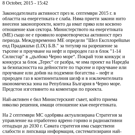
8 October, 2015 - 15:42
Законодателната активност през м. септември 2015 г. в
областта на енергетиката е слаба. Няма приети закони нито
внесени законопроекти, които да имат пряко или косвено
отношение към сектора. Министерството на енергетиката
(МЕ) също не е проявило нормотворческа активност през
периода. Междувременно МЕ определи "Шел Експлорейшън
енд Прадакшън (LIX) Б.В." за титуляр на разрешение за
търсене и проучване на нефт и природен газ в блок "1-14
Силистар" в „дълбоко Черно море“. Покрай този конкурс и
конкурса за блок „Терес“ се разбра, че има проект на Наредба
за безопасността на дейностите по търсене и проучване или
проучване или добив на подземни богатства – нефт и
природен газ в континенталния шелф и в изключителната
икономическа зона на Република България в Черно море.
Предстои изготвянето на коментари по проекта.
Най-активен е бил Министерският съвет, който приема
няколко решения, имащи отношение към енергетиката.
На 2 септември МС одобрява актуализирана Стратегия за
управление на отработено ядрено гориво и радиоактивни
отпадъци до 2030 г. Самата стратегия има съществени
слабости и липсваща информация, систематизирани най-