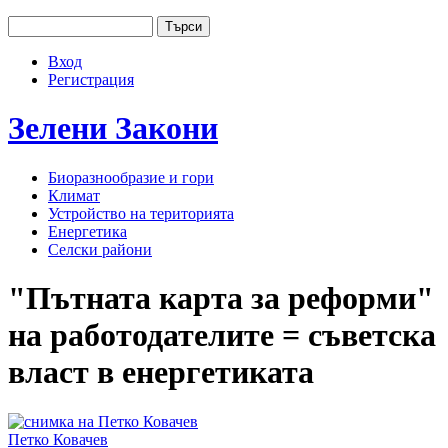
Jump to navigation
Търси
Основно меню
Форма за търсене
Вход
User menu
Регистрация
Зелени
Закони
Биоразнообразие и гори
Климат
Устройство на територията
Енергетика
Селски райони
"Пътната карта за реформи"
на работодателите = съветска
власт в енергетиката
Петко Ковачев