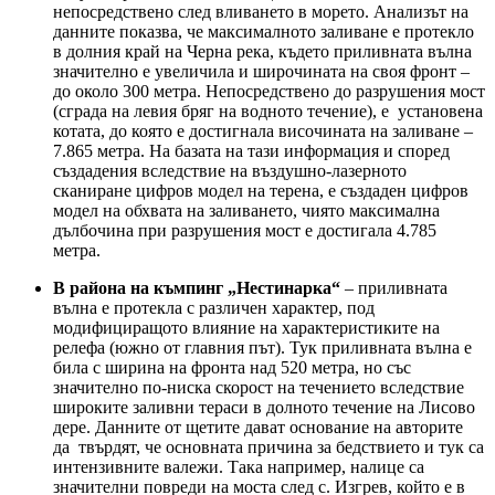
непосредствено след вливането в морето. Анализът на
данните показва, че максималното заливане е протекло
в долния край на Черна река, където приливната вълна
значително е увеличила и широчината на своя фронт –
до около 300 метра. Непосредствено до разрушения мост
(сграда на левия бряг на водното течение), е установена
котата, до която е достигнала височината на заливане –
7.865 метра. На базата на тази информация и според
създадения вследствие на въздушно-лазерното
сканиране цифров модел на терена, е създаден цифров
модел на обхвата на заливането, чиято максимална
дълбочина при разрушения мост е достигала 4.785
метра.
В района на къмпинг „Нестинарка“
– приливната
вълна е протекла с различен характер, под
модифициращото влияние на характеристиките на
релефа (южно от главния път). Тук приливната вълна е
била с ширина на фронта над 520 метра, но със
значително по-ниска скорост на течението вследствие
широките заливни тераси в долното течение на Лисово
дере. Данните от щетите дават основание на авторите
да твърдят, че основната причина за бедствието и тук са
интензивните валежи. Така например, налице са
значителни повреди на моста след с. Изгрев, който е в