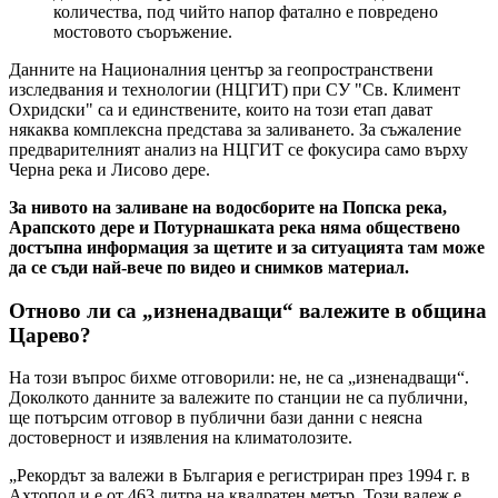
количества, под чийто напор фатално е повредено
мостовото съоръжение.
Данните на Националния център за геопространствени
изследвания и технологии (НЦГИТ) при СУ "Св. Климент
Охридски" са и единствените, които на този етап дават
някаква комплексна представа за заливането. За съжаление
предварителният анализ на НЦГИТ се фокусира само върху
Черна река и Лисово дере.
За нивото на заливане на водосборите на Попска река,
Арапското дере и Потурнашката река няма обществено
достъпна информация за щетите и за ситуацията там може
да се съди най-вече по видео и снимков материал.
Отново ли са
„
изненадващи“ валежите в община
Царево?
На този въпрос бихме отговорили: не, не са „изненадващи“.
Доколкото данните за валежите по станции не са публични,
ще потърсим отговор в публични бази данни с неясна
достоверност и изявления на климатолозите.
„Рекордът за валежи в България е регистриран през 1994 г. в
Ахтопол и е от 463 литра на квадратен метър. Този валеж е