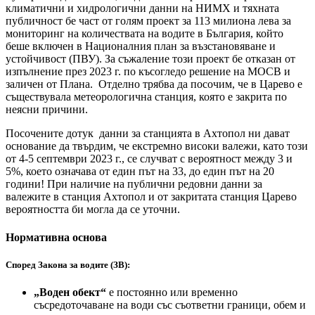
климатични и хидрологични данни на НИМХ и тяхната
публичност бе част от голям проект за 113 милиона лева за
мониторинг на количествата на водите в България, който
беше включен в Националния план за възстановяване и
устойчивост (ПВУ). За съжаление този проект бе отказан от
изпълнение през 2023 г. по късогледо решение на МОСВ и
заличен от Плана. Отделно трябва да посочим, че в Царево е
съществувала метеорологична станция, която е закрита по
неясни причини.
Посочените дотук данни за станцията в Ахтопол ни дават
основание да твърдим, че екстремно високи валежи, като този
от 4-5 септември 2023 г., се случват с вероятност между 3 и
5%, което означава от един път на 33, до един път на 20
години! При наличие на публични редовни данни за
валежите в станция Ахтопол и от закритата станция Царево
вероятността би могла да се уточни.
Нормативна основа
Според Закона за водите (ЗВ)
:
„Воден обект“
е постоянно или временно
съсредоточаване на води със съответни граници, обем и