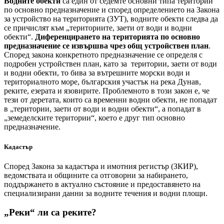
Водните обекти
са един от седемте основни типа територии
по основно предназначение и според определението на Закона
за устройство на територията (ЗУТ), водните обекти следва да
се причислят към „териториите, заети от води и водни
обекти“.
Диференцирането на територията по основно
предназначение се извършва чрез общ устройствен план
.
Според закона конкретното предназначение се определя с
подробен устройствен план, като за територии, заети от води
и водни обекти, то бива за вътрешните морски води и
териториалното море, българския участък на река Дунав,
реките, езерата и язовирите. Проблемното в този закон е, че
тези от деретата, които са временни водни обекти, не попадат
в „територии, заети от води и водни обекти“, а попадат в
„земеделските територии“, което е друг тип основно
предназначение.
Кадастър
Според Закона за кадастъра и имотния регистър (ЗКИР),
ведомствата и общините са отговорни за набирането,
поддържането в актуално състояние и предоставянето на
специализирани данни за водните течения и водни площи.
„Реки“ ли са реките?