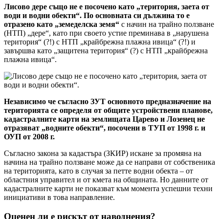
Лисово дере също не е посочено като „територия, заета от
води и водни обекти“. По основната си дължина то е
отразено като „земеделска земя“
с начин на трайно ползване
(НТП) „дере“, като при своето устие преминава в „нарушена
територия“ (?!) с НТП „крайбрежна плажна ивица“ (?!) и
завършва като „защитена територия“ (?) с НТП „крайбрежна
плажна ивица“.
Независимо че съгласно ЗУТ основното предназначение на
територията се определя от общите устройствени планове,
кадастралните карти на землищата Царево и Лозенец не
отразяват „водните обекти“, посочени в ТУП от 1998 г. и
ОУП от 2008 г.
Съгласно закона за кадастъра (ЗКИР) искане за промяна на
начина на трайно ползване може да се направи от собственика
на територията, като в случая за петте водни обекта – от
областния управител и от кмета на общината. Но данните от
кадастралните карти не показват към момента успешни техни
инициативи в това направление.
Оценен ли е рискът от наводнения?