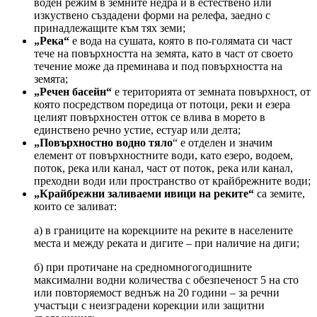
воден режим в земните недра и в естествено или
изкуствено създадени форми на релефа, заедно с
принадлежащите към тях земи;
„Река“
е вода на сушата, която в по-голямата си част
тече на повърхността на земята, като в част от своето
течение може да преминава и под повърхността на
земята;
„Речен басейн“
е територията от земната повърхност, от
която посредством поредица от потоци, реки и езера
целият повърхностен отток се влива в морето в
единствено речно устие, естуар или делта;
„Повърхностно водно тяло
“ е отделен и значим
елемент от повърхностните води, като езеро, водоем,
поток, река или канал, част от поток, река или канал,
преходни води или пространство от крайбрежните води;
„Крайбрежни заливаеми ивици на реките“
са земите,
които се заливат:
а) в границите на корекциите на реките в населените
места и между реката и дигите – при наличие на диги;
б) при протичане на средномногогодишните
максимални водни количества с обезпеченост 5 на сто
или повторяемост веднъж на 20 години – за речни
участъци с неизградени корекции или защитни