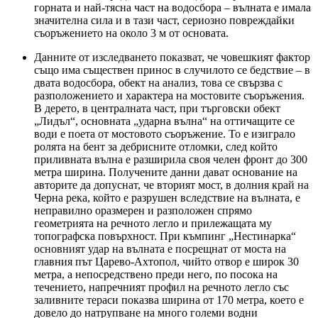
горната и най-тясна част на водосбора – вълната е имала
значителна сила и в тази част, сериозно повреждайки
съоръжението на около 3 м от основата.
Данните от изследването показват, че човешкият фактор
също има съществен принос в случилото се бедствие – в
двата водосбора, обект на анализ, това се свързва с
разположението и характера на мостовите съоръжения.
В дерето, в централната част, при търговски обект
„Лидъл“, основната „ударна вълна“ на оттичащите се
води е поета от мостовото съоръжение. То е изиграло
ролята на бент за дебрисните отломки, след който
приливната вълна е разширила своя челен фронт до 300
метра ширина. Получените данни дават основание на
авторите да допуснат, че вторият мост, в долния край на
Черна река, който е разрушен вследствие на вълната, е
неправилно оразмерен и разположен спрямо
геометрията на речното легло и прилежащата му
топографска повърхност. При къмпинг „Нестинарка“
основният удар на вълната е посрещнат от моста на
главния път Царево-Ахтопол, чийто отвор е широк 30
метра, а непосредствено преди него, по посока на
течението, напречният профил на речното легло със
заливните тераси показва ширина от 170 метра, което е
довело до натрупване на много големи водни