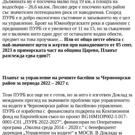
Дължината му е посочена малко под 19 км, а площта на
водосбора – 26,6 кв.км. Лисово дере е посочено като район
със значителен потенциален риск от наводнения. Според
ПУРБ е в добро екологично състояние и запазването му е цел
на управление. Броят на Южнобургаските реки в сравнение с
предишният ПУРБ се е увеличил от 11 на 15, но за съжаление
не е включен нито един друг от останалите водни обекти,
предмет на това проучване…
Или от общо петте обекта с
най-значимите щети и жертви при наводнението от 05 септ.
2023 в приморската част на община Царево, Планът
разглежда едва един?!
Планът за управление на речните басейни за Черноморски
район за периода 2022 – 2027 г.
Този ПУРБ все още не е готов, но за него е изготвен Доклад за
междинен преглед на значимите проблеми при управлението
на водите в Черноморски район за басейново управление.
ПУРБ се изработва с финансовата подкрепа на Кохезионния
фонд на Европейския съюз по проект BG16M1OP002-1.017-
0001-C01 „ПУРБ 2022-2027“, финансиран по Оперативна
програма „Околна среда 2014 – 2020 г.“ с бенефициент
дирекция „Управление на водите“ в МОСВ. В Доклада за