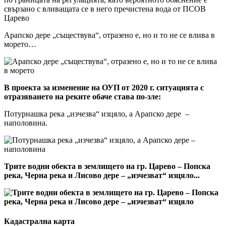
Арапско дере „съществува“, отразено е, но и то не се влива в
морето…
В проекта за изменение на ОУП от 2020 г. ситуацията с
отразяването на реките обаче става по-зле:
Потурнашка река „изчезва“ изцяло, а Арапско дере –
наполовина.
Трите водни обекта в землището на гр. Царево – Попска
река, Черна река и Лисово дере – „изчезват“ изцяло...
Кадастрална карта