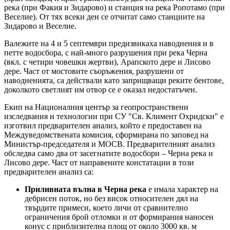
река (при Факия и Зидарово) и станция на река Ропотамо (при
Веселие). От тях всеки ден се отчитат само станциите на
Зидарово и Веселие.
Валежите на 4 и 5 септември предизвикаха наводнения и в
петте водосбора, с най-много разрушения при река Черна
(вкл. с четири човешки жертви), Арапското дере и Лисово
дере. Част от мостовите съоръжения, разрушени от
наводненията, са действали като заприщващи реките бентове,
доколкото светлият им отвор се е оказал недостатъчен.
Екип на Националния център за геопространствени
изследвания и технологии при СУ "Св. Климент Охридски" е
изготвил предварителен анализ, който е предоставен на
Междуведомствената комисия, сформирана по заповед на
Министър-председателя и МОСВ. Предварителният анализ
обследва само два от засегнатите водосбори – Черна река и
Лисово дере. Част от направените констатации в този
предварителен анализ са:
Приливната вълна в Черна река
е имала характер на
дебрисен поток, но без висок относителен дял на
твърдите примеси, което личи от сравнително
ограничения брой отломки и от формирания наносен
конус с приблизителна площ от около 3000 кв. м