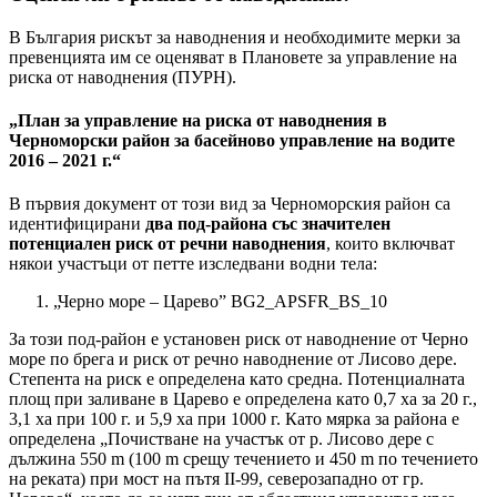
В България рискът за наводнения и необходимите мерки за
превенцията им се оценяват в Плановете за управление на
риска от наводнения (ПУРН).
„План за управление на риска от наводнения в
Черноморски район за басейново управление на водите
2016 – 2021 г.“
В първия документ от този вид за Черноморския район са
идентифицирани
два под-района със значителен
потенциален риск от речни наводнения
, които включват
някои участъци от петте изследвани водни тела:
„Черно море – Царево” BG2_APSFR_BS_10
За този под-район е установен риск от наводнение от Черно
море по брега и риск от речно наводнение от Лисово дере.
Степента на риск е определена като средна. Потенциалната
площ при заливане в Царево е определена като 0,7 ха за 20 г.,
3,1 ха при 100 г. и 5,9 ха при 1000 г. Като мярка за района е
определена „Почистване на участък от р. Лисово дере с
дължина 550 m (100 m срещу течението и 450 m по течението
на реката) при мост на пътя ІІ-99, северозападно от гр.