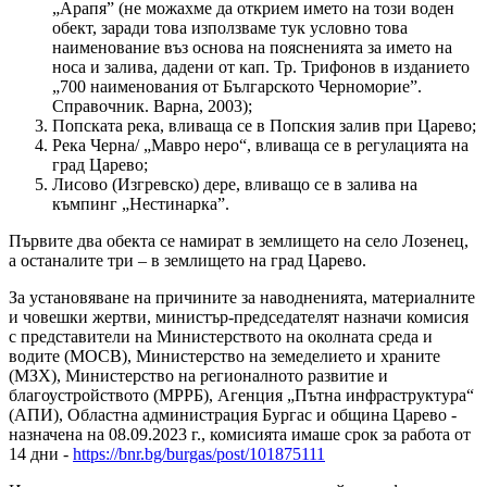
„Арапя” (не можахме да открием името на този воден
обект, заради това използваме тук условно това
наименование въз основа на поясненията за името на
носа и залива, дадени от кап. Тр. Трифонов в изданието
„700 наименования от Българското Черноморие”.
Справочник. Варна, 2003);
Попската река, вливаща се в Попския залив при Царево;
Река Черна/ „Мавро неро“, вливаща се в регулацията на
град Царево;
Лисово (Изгревско) дере, вливащо се в залива на
къмпинг „Нестинарка”.
Първите два обекта се намират в землището на село Лозенец,
а останалите три – в землището на град Царево.
За установяване на причините за наводненията, материалните
и човешки жертви, министър-председателят назначи комисия
с представители на Министерството на околната среда и
водите (МОСВ), Министерство на земеделието и храните
(МЗХ), Министерство на регионалното развитие и
благоустройството (МРРБ), Агенция „Пътна инфраструктура“
(АПИ), Областна администрация Бургас и община Царево -
назначена на 08.09.2023 г., комисията имаше срок за работа от
14 дни -
https://bnr.bg/burgas/post/101875111