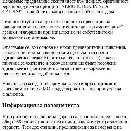
Изказваме предпазлива скептичност към нейната ефективност
заради нарушения принцип „NEMO IUDEX IN SUA
CAUSA!” – никой не е съдия на своите собствени дела.
Тези институции са пряко отговорни за превенция на
наводненията и вероятността точно те да си „само-открият"
грешки, извършени при изпълнение на собствените си
задължения, е минимална.
Опасяваме се, въз основа на някои предварителни изявления,
че като причина за наводненията ще бъдат посочени
единствено
валежите (които са неоспорим факт), а като
причина за жертвите и разрушенията ще бъдат посочени
единствено
строителството на мостове и съоръжения,
неоразмерени за подобни валежи.
Нашата задача е да проверим дали има
и други причини
,
които комисията на МС твърде вероятно… ще пропусне да
анализира.
Информация за наводненията
На територията на община Царево са разположени едва две от
общо 166 (синоптични, климатични, валежомерни) станции в
страната. Тези две станции, предназначени за измерване на