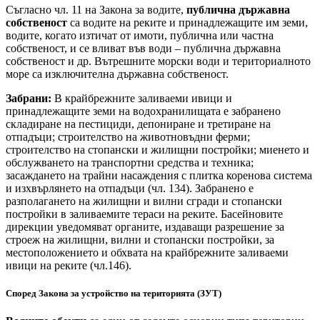
Съгласно чл. 11 на Закона за водите,
публична държавна
собственост
са водите на реките и принадлежащите им земи,
водите, когато изтичат от имоти, публична или частна
собственост, и се вливат във води – публична държавна
собственост и др. Вътрешните морски води и териториалното
море са изключителна държавна собственост.
Забрани:
В крайбрежните заливаеми ивици и
принадлежащите земи на водохранилищата е забранено
складиране на пестициди, депониране и третиране на
отпадъци; строителство на животновъдни ферми;
строителство на стопански и жилищни постройки; миенето и
обслужването на транспортни средства и техника;
засаждането на трайни насаждения с плитка коренова система
и изхвърлянето на отпадъци (чл. 134). Забранено е
разполагането на жилищни и вилни сгради и стопански
постройки в заливаемите тераси на реките. Басейновите
дирекции уведомяват органите, издаващи разрешение за
строеж на жилищни, вилни и стопански постройки, за
местоположението и обхвата на крайбрежните заливаеми
ивици на реките (чл.146).
Според Закона за устройство на територията (ЗУТ)