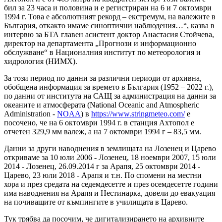
бил за 23 часа и половина и е регистриран на 6 и 7 октомври
1994 г. Това е абсолютният рекорд – екстремум, на валежите в
България, откакто имаме синоптични наблюдения…“, казва в
интервю за БТА главен асистент доктор Анастасия Стойчева,
директор на департамента „Прогнози и информационно
обслужване“ в Националния институт по метеорология и
хидрология (НИМХ).
За този период по данни за различни периоди от архивна,
обобщена информация за времето в България (1952 – 2022 г.),
по данни от института на САЩ за администрация на данни за
океаните и атмосферата (National Oceanic and Atmospheric
Administration -
NOAA
) в
https://www.stringmeteo.com/
е
посочено, че на 6 октомври 1994 г. в станция Ахтопол е
отчетен 329,9 мм валеж, а на 7 октомври 1994 г – 83,5 мм.
Данни за други наводнения в землищата на Лозенец и Царево
откриваме за 10 юли 2006 - Лозенец, 18 ноември 2007, 15 юли
2014 - Лозенец, 26.09.2014 г за Арапя, 25 октомври 2014 -
Царево, 23 юли 2018 - Арапя и т.н. По спомени на местни
хора и през средата на седемдесетте и през осемдесетте години
има наводнения на Арапя и Нестинарка, довели до евакуация
на почиващите от къмпингите в училищата в Царево.
Тук трябва да посочим, че дигитализирането на архивните