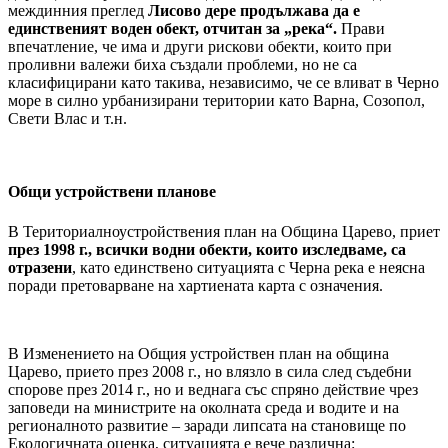
междинния преглед
Лисово дере продължава да е
единственият воден обект, отчитан за „река“.
Прави
впечатление, че има и други рискови обекти, които при
проливни валежи биха създали проблеми, но не са
класифицирани като такива, независимо, че се вливат в Черно
море в силно урбанизирани територии като Варна, Созопол,
Свети Влас и т.н.
Общи устройствени планове
В Териториалноустройствения план на Община Царево, приет
през 1998 г., всички водни обекти, които изследваме, са
отразени
, като единствено ситуацията с Черна река е неясна
поради претоварване на хартиената карта с означения.
В Изменението на Общия устройствен план на община
Царево, прието през 2008 г., но влязло в сила след съдебни
спорове през 2014 г., но и веднага със спряно действие чрез
заповеди на министрите на околната среда и водите и на
регионалното развитие – заради липсата на становище по
Екологичната оценка, ситуацията е вече различна: