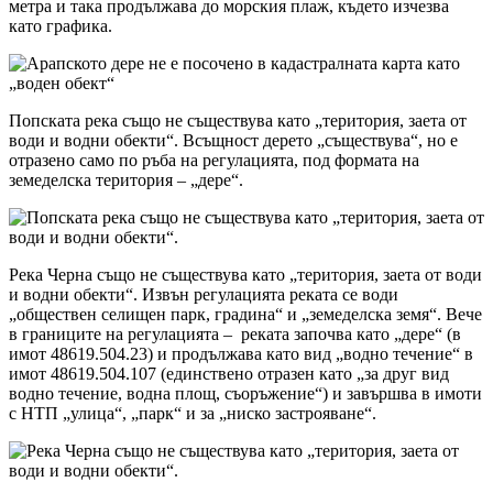
метра и така продължава до морския плаж, където изчезва
като графика.
Попската река също не съществува като „територия, заета от
води и водни обекти“. Всъщност дерето „съществува“, но е
отразено само по ръба на регулацията, под формата на
земеделска територия – „дере“.
Река Черна също не съществува като „територия, заета от води
и водни обекти“. Извън регулацията реката се води
„обществен селищен парк, градина“ и „земеделска земя“. Вече
в границите на регулацията – реката започва като „дере“ (в
имот 48619.504.23) и продължава като вид „водно течение“ в
имот 48619.504.107 (единствено отразен като „за друг вид
водно течение, водна площ, съоръжение“) и завършва в имоти
с НТП „улица“, „парк“ и за „ниско застрояване“.