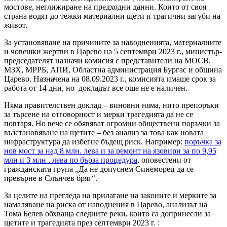
мостове, неглижиране на предходни данни. Които от своя
страна водят до тежки материални щети и трагични загуби на
живот.
За установяване на причините за наводненията, материалните
и човешки жертви в Царево на 5 септември 2023 г., министър-
председателят назначи комисия с представители на МОСВ,
МЗХ, МРРБ, АПИ, Областна администрация Бургас и община
Царево. Назначена на 08.09.2023 г., комисията имаше срок за
работа от 14 дни, но докладът все още не е наличен.
Няма правителствен доклад – виновни няма, нито препоръки
за търсене на отговорност и мерки трагедията да не се
повтаря. Но вече се обявяват огромни обществени поръчки за
възстановяване на щетите – без анализ за това как новата
инфраструктура да избегне бъдещ риск. Например:
поръчка за
нов мост за над 8 млн. лева и за ремонт на язовири за по 9,95
млн и 3 млн . лева по бърза процедура
, оповестени от
гражданската група „Да не допуснем Синеморец да се
превърне в Слънчев бряг“.
За целите на прегледа на прилагане на законите и мерките за
намаляване на риска от наводнения в Царево, анализът на
Тома Белев обхваща следните реки, които са допринесли за
щетите и трагедията през септември 2023 г. :