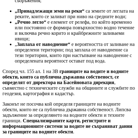
съоръжения;
„Принадлежащи земи на реки“
са земите от леглата на
реките, които се заливат при ниво на средните води;
„Речно легло“
е елемент от релефа, по който временно
или постоянно се формира повърхностно водно течение
и включва речно корито и крайбрежните заливаеми
ивици;
„
Заплаха от наводнение“
е вероятността от заливане на
определени територии; под заплаха от наводнение са
тези територии, които при настъпване на наводнение с
определената вероятност остават под вода.
Според чл. 155 ал. 1 на ЗВ
границите на водите и водните
обекти, които са публична държавна собственост, се
определят от директора на Басейновата дирекция
,
съвместно с техническите служби на общините и службите по
геодезия, картография и кадастър.
Законът не посочва кой определя границите на водните
обекти, които не са публична държавна собственост. Липсва
задължение за определянето на водните обекти и техните
граници.
Специализираните карти, регистрите и
информационните системи за водите не съхраняват данни
за границите на водните обекти
.