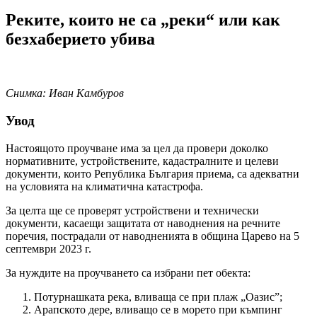
Реките,
които не са
„
реки“ или как
безхаберието убива
Снимка: Иван Камбуров
Увод
Настоящото проучване има за цел да провери доколко
нормативните, устройствените, кадастралните и целеви
документи, които Република България приема, са адекватни
на условията на климатична катастрофа.
За целта ще се проверят устройствени и технически
документи, касаещи защитата от наводнения на речните
поречия, пострадали от наводненията в община Царево на 5
септември 2023 г.
За нуждите на проучването са избрани пет обектa:
Потурнашката река, вливаща се при плаж „Оазис”;
Арапското дере, вливащо се в морето при къмпинг