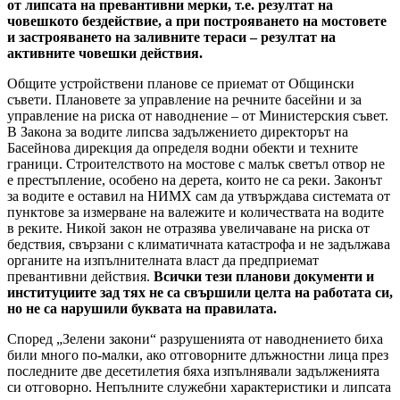
от липсата на превантивни мерки, т.е. резултат на
човешкото бездействие, а при построяването на мостовете
и застрояването на заливните тераси – резултат на
активните човешки действия.
Общите устройствени планове се приемат от Общински
съвети. Плановете за управление на речните басейни и за
управление на риска от наводнение – от Министерския съвет.
В Закона за водите липсва задължението директорът на
Басейнова дирекция да определя водни обекти и техните
граници. Строителството на мостове с малък светъл отвор не
е престъпление, особено на дерета, които не са реки. Законът
за водите е оставил на НИМХ сам да утвърждава системата от
пунктове за измерване на валежите и количествата на водите
в реките. Никой закон не отразява увеличaване на риска от
бедствия, свързани с климатичната катастрофа и не задължава
органите на изпълнителната власт да предприемат
превантивни действия.
Всички тези планови документи и
институциите зад тях не са свършили целта на работата си,
но не са нарушили буквата на правилата.
Според „Зелени закони“ разрушенията от наводнението биха
били много по-малки, ако отговорните длъжностни лица през
последните две десетилетия бяха изпълнявали задълженията
си отговорно. Непълните служебни характеристики и липсата