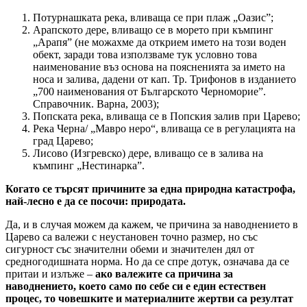
Потурнашката река, вливаща се при плаж „Оазис”;
Арапското дере, вливащо се в морето при къмпинг
„Арапя” (не можахме да открием името на този воден
обект, заради това използваме тук условно това
наименование въз основа на поясненията за името на
носа и залива, дадени от кап. Тр. Трифонов в изданието
„700 наименования от Българското Черноморие”.
Справочник. Варна, 2003);
Попската река, вливаща се в Попския залив при Царево;
Река Черна/ „Мавро неро“, вливаща се в регулацията на
град Царево;
Лисово (Изгревско) дере, вливащо се в залива на
къмпинг „Нестинарка”.
Когато се търсят причините за една природна катастрофа,
най-лесно е да се посочи: природата.
Да, и в случая можем да кажем, че причина за наводнението в
Царево са валежи с неустановен точно размер, но със
сигурност със значителни обеми и значителен дял от
средногодишната норма. Но да се спре дотук, означава да се
притаи и излъже –
ако валежите са причина за
наводнението, което само по себе си е един естествен
процес, то човешките и материалните жертви са резултат