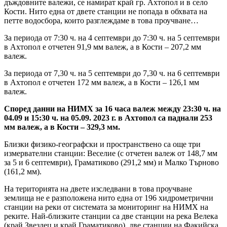
дъждовните валежи, се намират край гр. Ахтопол и в село
Кости. Нито една от двете станции не попада в обхвата на
петте водосбора, които разглеждаме в това проучване…
За периода от 7:30 ч. на 4 септември до 7:30 ч. на 5 септември
в Ахтопол е отчетен 91,9 мм валеж, а в Кости – 207,2 мм
валеж.
За периода от 7,30 ч. на 5 септември до 7,30 ч. на 6 септември
в Ахтопол е отчетен 172 мм валеж, а в Кости – 126,1 мм
валеж.
Според данни на НИМХ за 16 часа валеж между 23:30 ч. на
04.09 и 15:30 ч. на 05.09. 2023 г. в Ахтопол са паднали 253
мм валеж, а в Кости – 329,3 мм.
Близки физико-географски и пространствено са още три
измервателни станции: Веселие (с отчетен валеж от 148,7 мм
за 5 и 6 септември), Граматиково (291,2 мм) и Малко Търново
(161,2 мм).
На територията на двете изследвани в това проучване
землища не е разположена нито една от 196 хидрометрични
станции на реки от системата за мониторинг на НИМХ на
реките. Най-близките станции са две станции на река Велека
(край Звездец и край Граматиково), две станции на Факийска