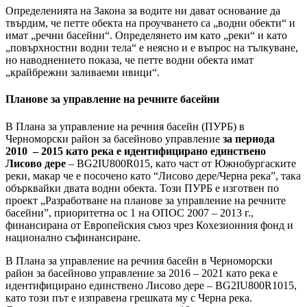
Определенията на Закона за водите ни дават основание да
твърдим, че петте обекта на проучването са „водни обекти“ и
имат „речни басейни“. Определянето им като „реки“ и като
„повърхностни водни тела“ е неясно и е въпрос на тълкуване,
но наводнението показа, че петте водни обекта имат
„крайбрежни заливаеми ивици“.
Планове за управление на речните басейни
В Плана за управление на речния басейн (ПУРБ) в
Черноморски район за басейново управление
за периода
2010 – 2015 като река е идентифицирано единствено
Лисово дере
– BG2IU800R015, като част от Южнобургаските
реки, макар че е посочено като “Лисово дере/Черна река”, така
обърквайки двата водни обекта. Този ПУРБ е изготвен по
проект „Разработване на планове за управление на речните
басейни”, приоритетна ос 1 на ОПОС 2007 – 2013 г.,
финансирана от Европейския съюз чрез Кохезионния фонд и
национално съфинансиране.
В Плана за управление на речния басейн в Черноморски
район за басейново управление за 2016 – 2021 като река е
идентифицирано единствено Лисово дере – BG2IU800R1015,
като този път е изправена грешката му с Черна река.