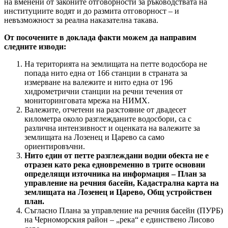
на вменени от законите отговорности за ръководствата на
институциите водят и до размита отговорност – и
невъзможност за реална наказателна такава.
От посочените в доклада факти можем да направим
следните изводи:
На територията на землищата на петте водосбора не
попада нито една от 166 станции в страната за
измерване на валежите и нито една от 196
хидрометрични станции на речни течения от
мониторинговата мрежа на НИМХ.
Валежите, отчетени на разстояние от двадесет
километра около разглежданите водосбори, са с
различна интензивност и оценката на валежите за
землищата на Лозенец и Царево са само
ориентировъчни.
Нито един от петте разглеждани водни обекта не е
отразен като река едновременно в трите основни
определящи източника на информация – План за
управление на речния басейн, Кадастрална карта на
землищата на Лозенец и Царево, Общ устройствен
план.
Съгласно Плана за управление на речния басейн (ПУРБ)
на Черноморския район – „река“ е единствено Лисово