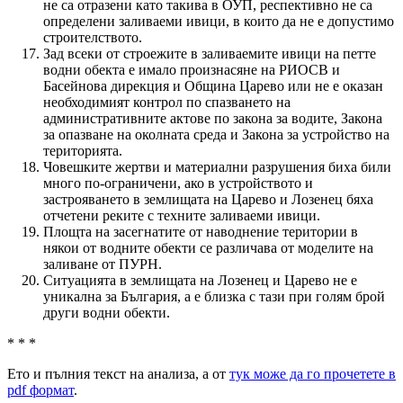
не са отразени като такива в ОУП, респективно не са
определени заливаеми ивици, в които да не е допустимо
строителството.
Зад всеки от строежите в заливаемите ивици на петте
водни обекта е имало произнасяне на РИОСВ и
Басейнова дирекция и Община Царево или не е оказан
необходимият контрол по спазването на
административните актове по закона за водите, Закона
за опазване на околната среда и Закона за устройство на
територията.
Човешките жертви и материални разрушения биха били
много по-ограничени, ако в устройството и
застрояването в землищата на Царево и Лозенец бяха
отчетени реките с техните заливаеми ивици.
Площта на засегнатите от наводнение територии в
някои от водните обекти се различава от моделите на
заливане от ПУРН.
Ситуацията в землищата на Лозенец и Царево не е
уникална за България, а е близка с тази при голям брой
други водни обекти.
* * *
Ето и пълния текст на анализа, а от
тук може да го прочетете в
pdf формат
.