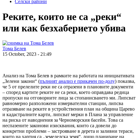
Селски райони
Реките, които не са „реки“
или как безхаберието убива
Тома Белев
15 October, 2023 - 21:49
Анализ на Тома Белев в рамките на работата на инициативата
„Зелени закони“ (
пълният анализ е прикачен по-долу
) показва,
че 5 от прелелите реки не са отразени в плановите документи
– според картите реките не са реки, което оправдава редица
пропуски на отговорните лица за стопанисването ми. Липсват
равномерно разположени измервателни станции, липсва
отразяване на реките в устройствения план на община Царево
и кадастралните карти, липсват мерки в Плана за управление
на риска от наводнения за Черноморския басейн. Това са
неспазените законови изисквания, които са довели до
конкретни проблеми – застрояване в дерета и заливни тераси,
които на хартия са „земеделска земя“, лошо планиране на