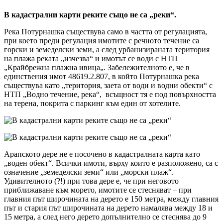
В кадастрални карти реките също не са „реки“.
Река Потурнашка съществува само в частта от регулацията,
при което преди регулация имотите с речното течение са
горски и земеделски земи, а след урбанизираната територия
на плажа реката „изчезва“ и имотът се води с НТП
„Крайбрежна плажна ивица„. Забележителното е, че в
единствения имот 48619.2.807, в който Потурнашка река
съществува като „територия, заета от води и водни обекти“ с
НТП „Водно течение, река“, всъщност тя е под повърхността
на терена, покрита с паркинг към един от хотелите.
Арапското дере не е посочено в кадастралната карта като
„воден обект“. Всички имоти, върху които е разположено, са с
означение „земеделски земи“ или „морски плаж“.
Удивителното (?!) при това дере е, че при неговото
приближаване към морето, имотите се стесняват – при
главния път широчината на дерето е 150 метра, между главния
път и стария път широчината на дерето намалява между 18 и
15 метра, а след него дерето допълнително се стеснява до 9