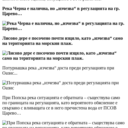
Река Черна е налична, но „изчезва“ в регулацията на гр.
Царево…
Лисово дере е посочено почти изцяло, като „изчезва“ само
на територията на морския плаж.
Потурнашка река „изчезва“ доста преди регулацията при
Оазис...
При Попска река ситуацията е обратната – съществува само
по границата на регулацията, като вероятното обяснение е
свързано с вливащата се в него пречистена вода от ПСОВ
Царево…