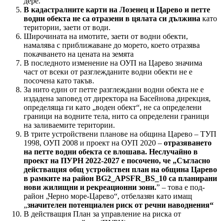
дере.
В кадастралните карти на Лозенец и Царево и петте
водни обекта не са отразени в цялата си дължина
като
територии, заети от води.
Широчината на имотите, заети от водни обекти,
намалява с приближаване до морето, което отразява
покачването на цената на земята
В последното изменение на ОУП на Царево значима
част от всеки от разглежданите водни обекти не е
посочена като такъв.
За нито един от петте разглеждани водни обекта не е
издадена заповед от директора на Басейнова дирекция,
определяща ги като „воден обект“, не са определени
граници на водните тела, нито са определени граници
на заливаемите територии.
В трите устройствени планове на община Царево – ТУП
1998, ОУП 2008 и проект на ОУП 2020 –
отразяването
на петте водни обекта се влошава. Неслучайно в
проект на ПУРН 2022-2027 е посочено, че
„
Съгласно
действащия общ устройствен план на община Царево
в рамките на район BG2_APSFR_BS_10 са планирани
нови жилищни и рекреационни зони.
” – това е под-
район „Черно море-Царево“, отбелазян като имащ
„
значителен потенциален риск от речни наводнения“
В действащия План за управление на риска от