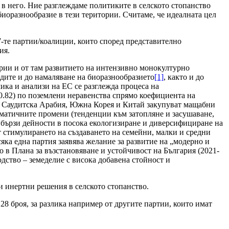
 в него. Ние разглеждаме политиките в селското стопанство
биоразнообразие в тези територии. Считаме, че идеалната цел
7-те партии/коалиции, които според представително
ия.
ории и от там развитието на интензивно монокултурно
одите и до намаляване на биоразнообразието
[1]
, както и до
ика и анализи на ЕС се разглежда процеса на
 0.82) по поземлени неравенства спрямо коефициента на
ато Саудитска Арабия, Южна Корея и Китай закупуват мащабни
лиматичните промени (тенденции към затопляне и засушаване,
 бързи дейности в посока екологизиране и диверсифициране на
т стимулирането на създаването на семейни, малки и средни
сяка една партия заявява желание за развитие на „модерно и
но в Плана за възстановяване и устойчивост на България (2021-
дство – земеделие с висока добавена стойност и
и инертни решения в селското стопанство.
28 броя, за разлика например от другите партии, които имат