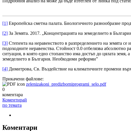
Подробния анализ на може да бъде изтеглен от линка под стати
[1]
Европейска сметна палата. Биологичното разнообразие про
[2]
За Земята. 2017. „Концентрацията на земеделието в Българ
[3]
Степента на неравенството в разпределението на земята се 
подоходните неравенства. Стойност 0.0 отбелязва абсолютно ра
ситуация, в която едно стопанство има достъп до цялата земя, 
земеделието в България. Необходими реформи”
[4]
Димитрова, Св. Въздействие на климатичните промени върху
Прикачени файлове:
zelenizakoni_predizborniprogrami_selo.pdf
0
коментара
Коментирай
по темата
Коментари