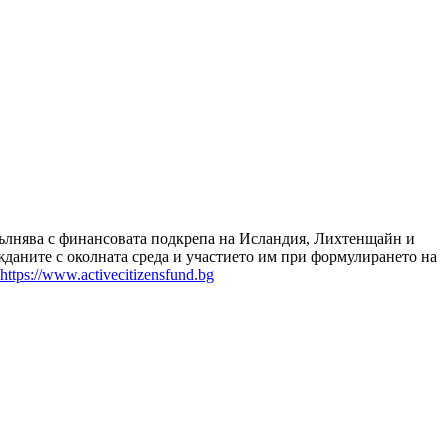
зпълнява с финансовата подкрепа на Исландия, Лихтенщайн и
даните с околната среда и участието им при формулирането на
https://www.activecitizensfund.bg