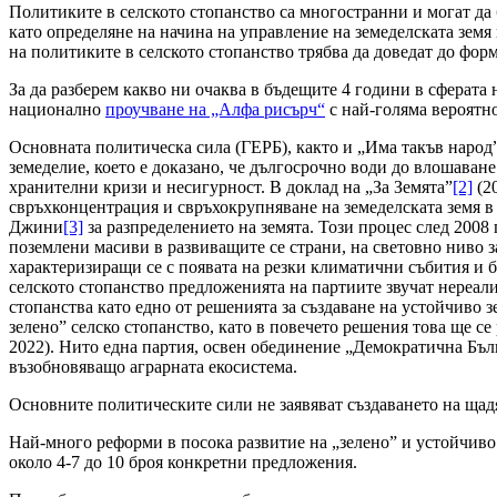
Политиките в селското стопанство са многостранни и могат да
като определяне на начина на управление на земеделската земя 
на политиките в селското стопанство трябва да доведат до фо
За да разберем какво ни очаква в бъдещите 4 години в сферата
национално
проучване на „Алфа рисърч“
с най-голяма вероятн
Основната политическа сила (ГЕРБ), както и „Има такъв народ
земеделие, което е доказано, че дългосрочно води до влошаване
хранителни кризи и несигурност. В доклад на „За Земята”
[2]
(20
свръхконцентрация и свръхокрупняване на земеделската земя в 
Джини
[3]
за разпределението на земята. Този процес след 2008
поземлени масиви в развиващите се страни, на световно ниво 
характеризиращи се с появата на резки климатични събития и 
селското стопанство предложенията на партиите звучат нереал
стопанства като едно от решенията за създаване на устойчиво з
зелено” селско стопанство, като в повечето решения това ще се
2022). Нито една партия, освен обединение „Демократична Бъл
възобновяващо аграрната екосистема.
Основните политическите сили не заявяват създаването на щад
Най-много реформи в посока развитие на „зелено” и устойчиво 
около 4-7 до 10 броя конкретни предложения.