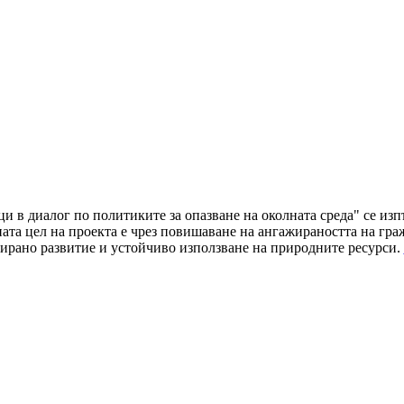
ци в диалог по политиките за опазване на околната среда" се и
а цел на проекта е чрез повишаване на ангажираността на граж
ирано развитие и устойчиво използване на природните ресурси.