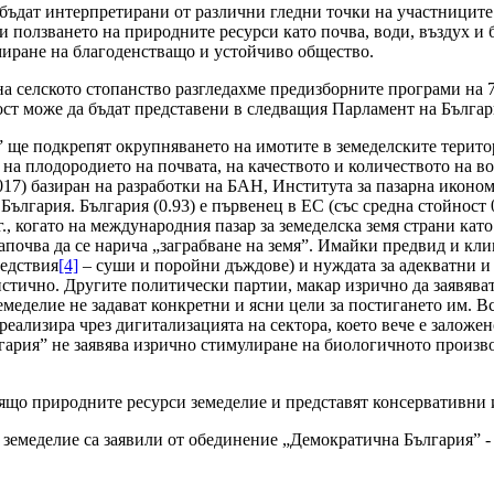
 бъдат интерпретирани от различни гледни точки на участниците
и ползването на природните ресурси като почва, води, въздух и 
рмиране на благоденстващо и устойчиво общество.
 на селското стопанство разгледахме предизборните програми на 
ост може да бъдат представени в следващия Парламент на Българ
” ще подкрепят окрупняването на имотите в земеделските терит
 на плодородието на почвата, на качеството и количеството на в
17) базиран на разработки на БАН, Института за пазарна иконом
България. България (0.93) е първенец в ЕС (със средна стойност
 г., когато на международния пазар за земеделска земя страни к
започва да се нарича „заграбване на земя”. Имайки предвид и к
бедствия
[4]
– суши и поройни дъждове) и нуждата за адекватни и
истично. Другите политически партии, макар изрично да заявява
емеделие не задават конкретни и ясни цели за постигането им. В
 реализира чрез дигитализацията на сектора, което вече е заложе
гария” не заявява изрично стимулиране на биологичното произво
ящо природните ресурси земеделие и представят консервативни 
земеделие са заявили от обединение „Демократична България” - 