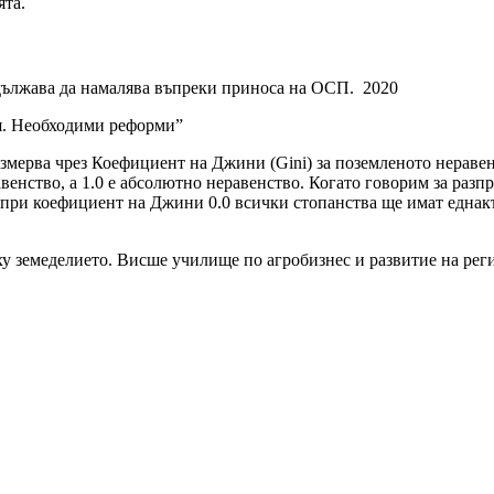
ята.
дължава да намалява въпреки приноса на ОСП. 2020
ия. Необходими реформи”
измерва чрез Коефициент на Джини (Gini) за поземленото нераве
венство, а 1.0 е абсолютно неравенство. Когато говорим за раз
а при коефициент на Джини 0.0 всички стопанства ще имат еднакъ
 земеделието. Висше училище по агробизнес и развитие на реги