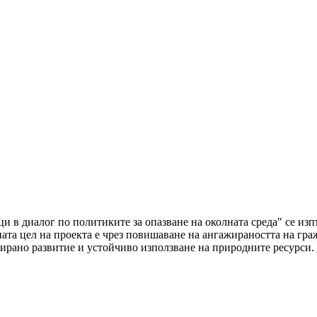
ци в диалог по политиките за опазване на околната среда" се и
а цел на проекта е чрез повишаване на ангажираността на граж
ирано развитие и устойчиво използване на природните ресурси.