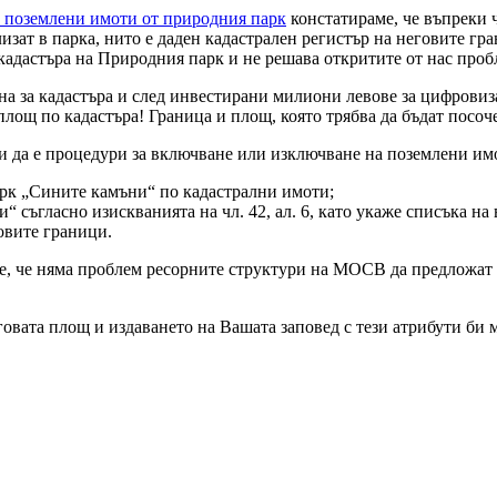
а поземлени имоти от природния парк
констатираме, че въпреки 
изат в парка, нито е даден кадастрален регистър на неговите гр
кадастъра на Природния парк и не решава откритите от нас проб
на за кадастъра и след инвестирани милиони левове за цифрови
лощ по кадастъра! Граница и площ, която трябва да бъдат посоч
о и да е процедури за включване или изключване на поземлени 
рк „Сините камъни“ по кадастрални имоти;
 съгласно изискванията на чл. 42, ал. 6, като укаже списъка н
овите граници.
е, че няма проблем ресорните структури на МОСВ да предложат 
говата площ и издаването на Вашата заповед с тези атрибути би 