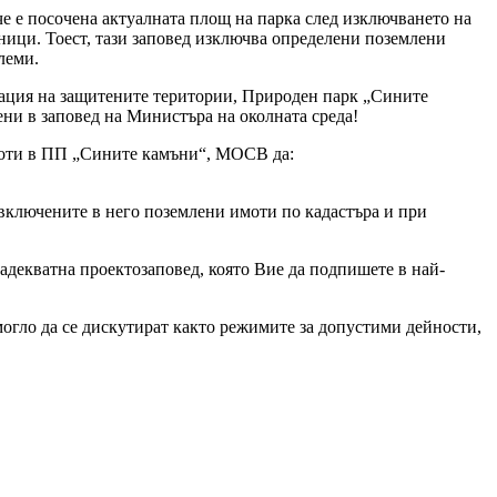
че е посочена актуалната площ на парка след изключването на
аници. Тоест, тази заповед изключва определени поземлени
леми.
зация на защитените територии, Природен парк „Сините
ени в заповед на Министъра на околната среда!
имоти в ПП „Сините камъни“, МОСВ да:
а включените в него поземлени имоти по кадастъра и при
адекватна проектозаповед, която Вие да подпишете в най-
могло да се дискутират както режимите за допустими дейности,