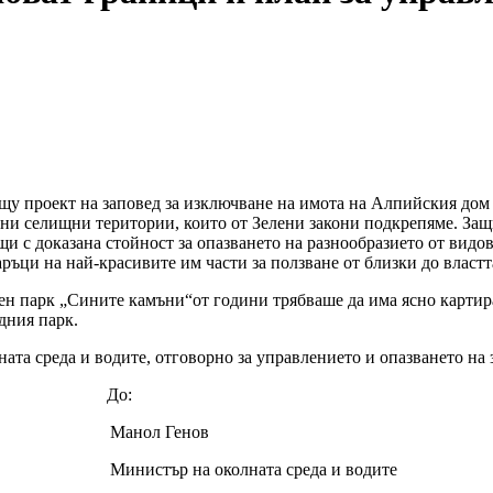
щу проект на заповед за изключване на имота на Алпийския дом
ни селищни територии, които от Зелени закони подкрепяме. Защ
и с доказана стойност за опазването на разнообразието от видов
даръци на най-красивите им части за ползване от близки до властт
ен парк „Сините камъни“от години трябваше да има ясно картир
дния парк.
ата среда и водите, отговорно за управлението и опазването на 
025
До:
нол Генов
стър на околната среда и водите