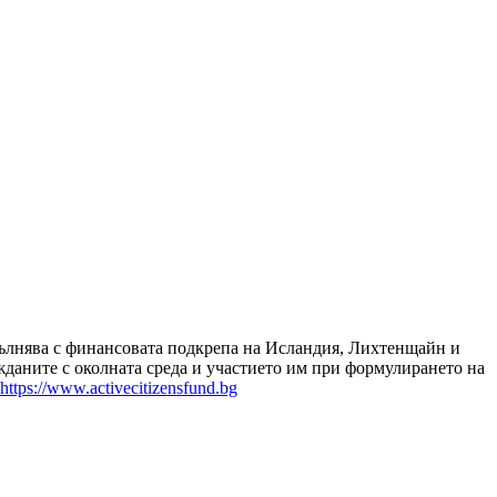
зпълнява с финансовата подкрепа на Исландия, Лихтенщайн и
даните с околната среда и участието им при формулирането на
https://www.activecitizensfund.bg