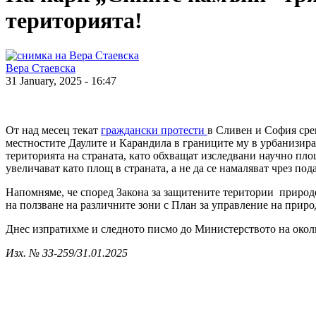
територията!
Вера Стаевска
31 January, 2025 - 16:47
От над месец текат
граждански протести
в Сливен и София сре
местностите Даулите и Карандила в границите му в урбанизира
територията на страната, като обхващат изследвани научно площ
увеличават като площ в страната, а не да се намаляват чрез по
Напомняме, че според Закона за защитените територии природ
на ползване на различните зони с План за управление на приро
Днес изпратихме и следното писмо до Министерството на околн
Изх. № ЗЗ-25
9/3
1.01.2
Ма
Мини