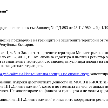
мъни“
еди половин век със Заповед No.РД-893 от 28.11.1980 г., бр. 1/
роцес на прехвърляне на границите на защитените територии от г
Република България.
, ал. 1, т. 3 от Закона за защитените територии Министърът на о
о чл. 32, ал. 1, т. 1 от Закона за кадастъра и имотния регистър 
она за защитените територии със заповед актуализира площта на з
 на защитената територия.
а уеб сайта на Изпълнителна агенция по околна среда
констатира
аници, въпреки десетилетията дейности на МОСВ и РИОСВ за от
а ПП „Сините камъни“, която в по-голямата си част се движи по
веност. Не констатираме конфликти за границата и не можем да
раници на ПП „Сините камъни“ и няма нито координатен регистъ