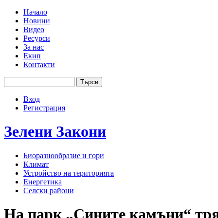
Jump to navigation
Начало
Новини
Основно меню
Видео
Ресурси
За нас
Екип
Контакти
Търси
Форма за търсене
Вход
User menu
Регистрация
Зелени
Закони
Биоразнообразие и гори
Климат
Устройство на територията
Енергетика
Селски райони
На парк „Сините камъни“ тряб