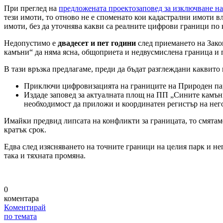
При преглед на
предложената проектозаповед за изключване н
тези имоти, то отново не е споменато кои кадастрални имоти вл
имоти, без да уточнява какви са реалните цифрови граници по 
Недопустимо е
двадесет и пет години
след приемането на Зако
камъни“ да няма ясна, общоприета и недвусмислена граница и п
В тази връзка предлагаме, преди да бъдат разглеждани каквит
Приключи цифровизацията на границите на Природен па
Издаде заповед за актуалната площ на ПП „Сините камъни“
необходимост да приложи и координатен регистър на нег
Имайки предвид липсата на конфликти за границата, то смятам
кратък срок.
Едва след изясняването на точните граници на целия парк и не
така и тяхната промяна.
0
коментара
Коментирай
по темата