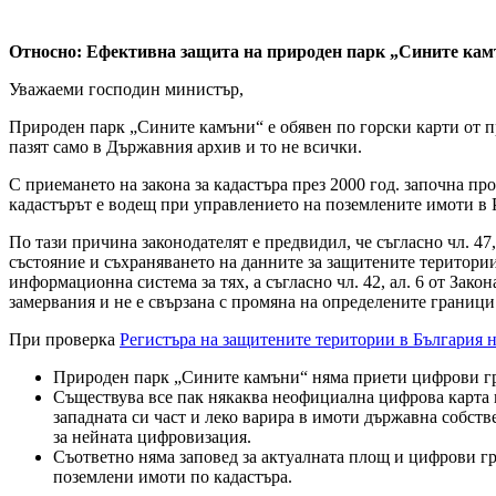
Относно: Ефективна защита на природен парк „Сините ка
Уважаеми господин министър,
Природен парк „Сините камъни“ е обявен по горски карти от пр
пазят само в Държавния архив и то не всички.
С приемането на закона за кадастъра през 2000 год. започна п
кадастърът е водещ при управлението на поземлените имоти в 
По тази причина законодателят е предвидил, че съгласно чл. 47
състояние и съхраняването на данните за защитените територии п
информационна система за тях, а съгласно чл. 42, ал. 6 от Зак
замервания и не е свързана с промяна на определените граници
При проверка
Регистъра на защитените територии в България н
Природен парк „Сините камъни“ няма приети цифрови гр
Съществува все пак някаква неофициална цифрова карта н
западната си част и леко варира в имоти държавна собст
за нейната цифровизация.
Съответно няма заповед за актуалната площ и цифрови г
поземлени имоти по кадастъра.