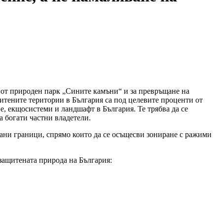
 от природен парк „Сините камъни“ и за превръщане на
итените територии в България са под целевите проценти от
е, екщосистеми и ландшафт в България. Те трябва да се
а богати частни владетели.
ани граници, спрямо които да се осъщесви зониране с ражими
защитената природа на България: