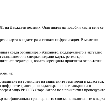
1981 на Държавен вестник. Оригинали на подобни карти вече се
орски карти в кадастъра и тяхната цифровизация. В момента
колната среда организира набирането, поддържането в актуално
за създаването на специализирани карта, регистър и
ащитената територия, когато корекцията произтича от по-точни
хме, че:
разяване на границите на защитените територии в кадастъра;
 цифровите граници по кадастъра, но не е завършена в
 разберем защо РИОСВ Стара Загора не е приключил процедурите
р на официалната граница, нито списък на включените в парка