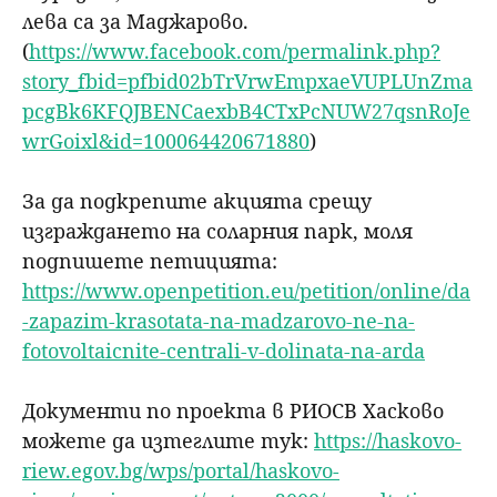
лева са за Маджарово.
(
https://www.facebook.com/permalink.php?
story_fbid=pfbid02bTrVrwEmpxaeVUPLUnZma
pcgBk6KFQJBENCaexbB4CTxPcNUW27qsnRoJe
wrGoixl&id=100064420671880
)
За да подкрепите акцията срещу
изграждането на соларния парк, моля
подпишете петицията:
https://www.openpetition.eu/petition/online/da
-zapazim-krasotata-na-madzarovo-ne-na-
fotovoltaicnite-centrali-v-dolinata-na-arda
Документи по проекта в РИОСВ Хасково
можете да изтеглите тук:
https://haskovo-
riew.egov.bg/wps/portal/haskovo-