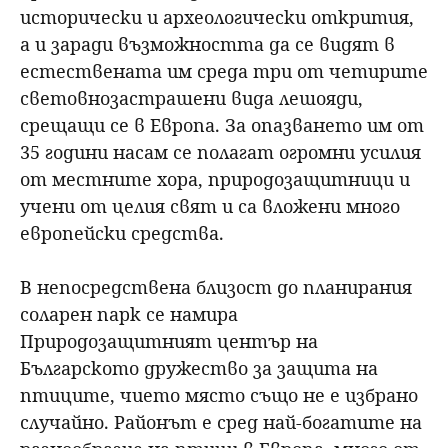
исторически и археологически открития,
а и заради възможността да се видят в
естествената им среда три от четирите
световнозастрашени вида лешояди,
срещащи се в Европа. За опазването им от
35 години насам се полагат огромни усилия
от местните хора, природозащитници и
учени от целия свят и са вложени много
европейски средства.
В непосредствена близост до планирания
соларен парк се намира
Природозащитният център на
Българското дружество за защита на
птиците, чието място също не е избрано
случайно. Районът е сред най-богатите на