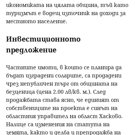
икономиката на цялата община, тъй като
туризмът е водещ източник на доходи за
местното население.
Инвестиционното
предложение
Частните имоти, в които се планира да
бъдат изградени соларите, са продадени
чрез непубличен търг от общината на
безценица (цена 2.00 лв/кв. м.). След
продажбата става ясно, че единият от
собствениците на проекта е синът на
областния управител на област Хасково.
Налице са изменения на статута на
земята, както и делба и препродажба на