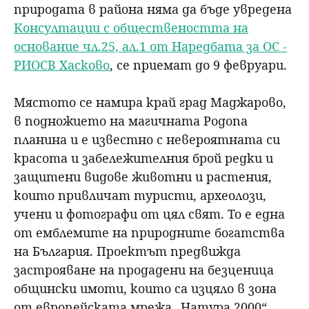
природата в района няма да бъде увредена
Консултации с обществеността на
основание чл.25, ал.1 от Наредбата за ОС -
РИОСВ Хасково
, се приемат до 9 февруари.
Мястото се намира край град Маджарово,
в подножието на магичната Родопа
планина и е известно с невероятната си
красота и забележителния брой редки и
защитени видове животни и растения,
които привличат туристи, археолози,
учени и фотографи от цял свят. То е една
от емблемите на природните богатства
на България
. Проектът предвижда
застрояване на продадени на безценица
общински имоти, които са изцяло в зона
от европейската мрежа „Натура 2000“.