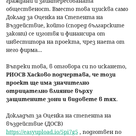
граждани и заинтересованата
общественост. Вместо това изисква само
Доклад за Оценка на Степента на
Въздействие, който (според българските
закони) се изготвя и финансира от
инвеститора на проекта, чрез наета от
него фирма...
Въпреки това, в отговора си по искането,
РИОСВ Хасково подчертава, че този
проект ще има значително
отрицателно влияние върху
защитените зони и видовете в тях
.
Докладът за Оценка на степента на
въздействие (ДОСВ)
https://easyupload.io/5pi7g5
, подготвен по