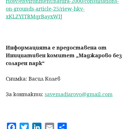
riosv/environment/natura-2000/consultations-
on-grounds-article-25/riew-hkv-
xKLZYITRMqrBayxWIJ
Информацията е предоставена от
Инициативен комитет „Маджарово без
соларен парк“
Снимка: Васил Колев
За контакти:
savemadjarovo@gmail.com
F
T
Li
E
S