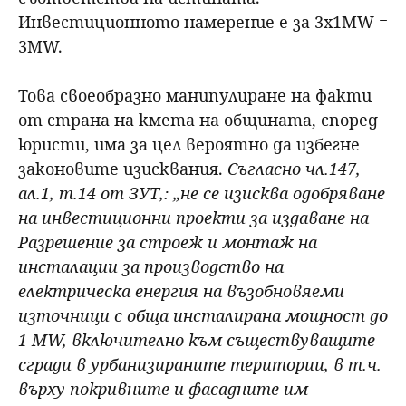
Инвестиционното намерение е за 3х1МW =
3МW.
Това своеобразно манипулиране на факти
от страна на кмета на общината, според
юристи, има за цел вероятно да избегне
законовите изисквания.
Съгласно чл.147,
ал.1, т.14 от ЗУТ,: „не се изисква одобряване
на инвестиционни проекти за издаване на
Разрешение за строеж и монтаж на
инсталации за производство на
електрическа енергия на възобновяеми
източници с обща инсталирана мощност до
1 МW, включително към съществуващите
сгради в урбанизираните територии, в т.ч.
върху покривните и фасадните им