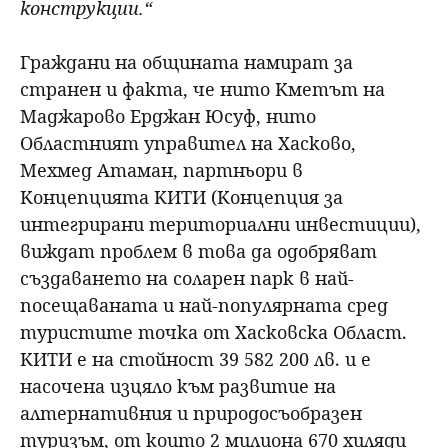
конструкции.“
Граждани на общината намират за
странен и факта, че нито Кметът на
Маджарово Ерджан Юсуф, нито
Областният управител на Хасково,
Мехмед Атаман, партньори в
Концепцията КИТИ (Концепция за
интегрирани териториални инвестиции),
виждат проблем в това да одобряват
създаването на соларен парк в най-
посещаваната и най-популярната сред
туристите точка от Хасковска Област.
КИТИ е на стойност 39 582 200 лв. и е
насочена изцяло към развитие на
алтернативния и природосъобразен
туризъм, от които 2 милиона 670 хиляди