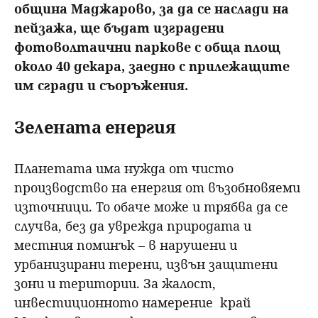
община Маджарово, за да се наслади на
пейзажа, ще бъдат изградени
фотоволтаични паркове с обща площ
около 40 декара, заедно с прилежащите
им сгради и съоръжения.
Зелената енергия
Планетата има нужда от чисто
производство на енергия от възобновяеми
източници. То обаче може и трябва да се
случва, без да уврежда природата и
местния поминък – в нарушени и
урбанизирани терени, извън защитени
зони и територии. За жалост,
инвестиционното намерение край