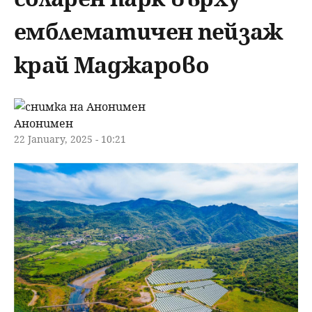
u
н
ъ
емблематичен пейзаж
ю
р
край Маджарово
с
Анонимен
е
22 January, 2025 - 10:21
н
е