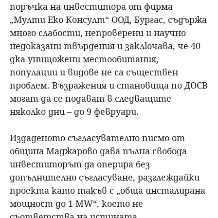
поръчка на инвеститора от фирма
„Мулти Еко Консулт“ ООД, Бургас, съдържа
много слабости, непроверени и научно
недоказани твърдения и заключава, че 40
дка унищожени местообитания,
популации и видове не са съществен
проблем. Възражения и становища по ДОСВ
могат да се подават в следващите
няколко дни – до 9 февруари.
Издаденото съгласувателно писмо от
община Маджарово дава пълна свобода
инвеститорът да оперира без
допълнително съгласуване, разглеждайки
проекта като такъв с „обща инсталирана
мощност до 1 МW“, което не
съответства на истината.