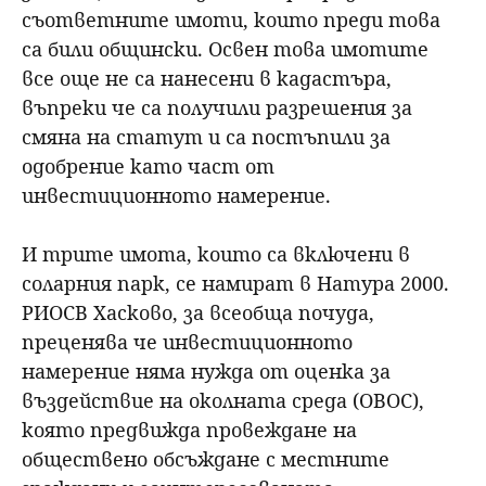
съответните имоти, които преди това
са били общински. Освен това имотите
все още не са нанесени в кадастъра,
въпреки че са получили разрешения за
смяна на статут и са постъпили за
одобрение като част от
инвестиционното намерение.
И трите имота, които са включени в
соларния парк, се намират в Натура 2000.
РИОСВ Хасково, за всеобща почуда,
преценява че инвестиционното
намерение няма нужда от оценка за
въздействие на околната среда (ОВОС),
която предвижда провеждане на
обществено обсъждане с местните