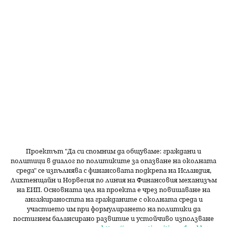
Проектът "Да си спомним да
общуваме
: граждани и
политици в диалог по политиките за опазване на околната
среда" се изпълнява с финансовата подкрепа на Исландия,
Лихтенщайн и Норвегия по линия на Финансовия механизъм
на ЕИП. Основната цел на проекта е чрез повишаване на
ангажираността на гражданите с околната среда и
участието им при формулирането на политики да
постигнем балансирано развитие и устойчиво използване