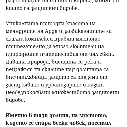
разнообразие на птици в Европа, много от
които са защитени видове.
Уникалната природна красота на
меандрите на Арда и заобикалящите ги
скални комплекси правят мястото
притегателно за много любители на
природните пътешествия от цял свят.
Дивата природа, виещата се река и
пейзажът на скалите над долината са
впечатляващи, защото са опазени от
застрояване и урбанизиране и пазят
необезпокоявани множеството защитени
видове.
Именно в тази долина, на мястото,
където се спира всеки човек, посетил