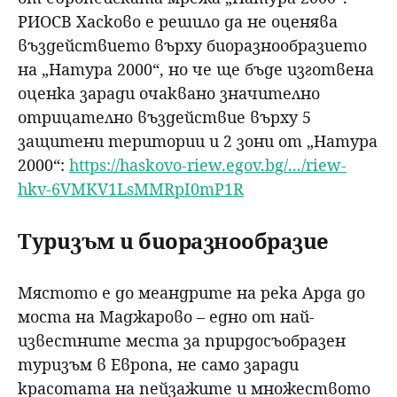
РИОСВ Хасково е решило да не оценява
въздействието върху биоразнообразието
на „Натура 2000“, но че ще бъде изготвена
оценка заради очаквано значително
отрицателно въздействие върху 5
защитени територии и 2 зони от „Натура
2000“:
https://haskovo-riew.egov.bg/.../riew-
hkv-6VMKV1LsMMRpI0mP1R
Туризъм и биоразнообразие
Мястото е до меандрите на река Арда до
моста на Маджарово – едно от най-
известните места за прирдосъобразен
туризъм в Европа, не само заради
красотата на пейзажите и множеството