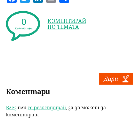
a
w
n
m
h
c
itt
k
ai
a
0
КОМЕНТИРАЙ
e
er
e
l
re
ПО ТЕМАТА
коментара
b
dI
o
n
o
k
Коментари
Влез
или
се регистрирай
, за да можеш да
коментираш