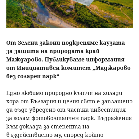
От Зелени закони подкрепяме каузата
за защита на природата край
Маждарово. Публикуваме информация
от Инициативен комитет „Маджарово
без соларен парк“
Едно любимо природно кътче на хиляди
хора от България и целия свят е заплашено
да бъде увредено от частна инвестиция
за голям фотоволтаичен парк. Възражения
към доклада за степента на
въздействието му, според който