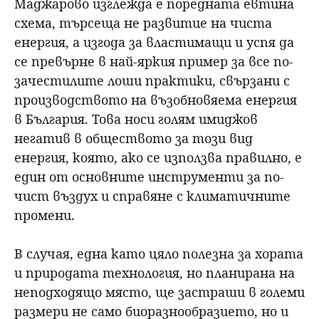
Маджарово изглежда е поредната евтина
схема, търсеща не развитие на чиста
енергия, а изгода за властимащи и успя да
се превърне в най-яркия пример за все по-
зачестилите лоши практики, свързани с
производството на възобновяема енергия
в България. Това носи голям имиджов
негатив в обществото за този вид
енергия, която, ако се използва правилно, е
един от основните инструменти за по-
чист въздух и справяне с климатичните
промени.
В случая, една като цяло полезна за хората
и природата технология, но планирана на
неподходящо място, ще застраши в големи
размери не само биоразнообразието, но и