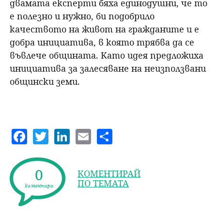
двамата експерти бяха единодушни, че то
е полезно и нужно, би подобрило
качеството на живот на гражданите и е
добра инициатива, в която трябва да се
въвлече общината. Като идея предложиха
инициатива за залесяване на неизползвани
общински земи.
F
T
Li
E
S
a
w
n
m
h
c
itt
k
ai
a
0
КОМЕНТИРАЙ
e
er
e
l
re
ПО ТЕМАТА
коментара
b
dI
o
n