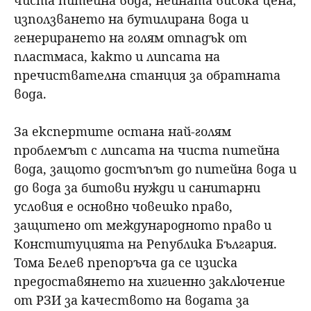
използването на бутилирана вода и
генерирането на голям отпадък от
пластмаса, както и липсата на
пречиствателна станция за обратната
вода.
За експертите остана най-голям
проблемът с липсата на чиста питейна
вода, защото достъпът до питейна вода и
до вода за битови нужди и санитарни
условия е основно човешко право,
защитено от международното право и
Конституцията на Република България.
Тома Белев препоръча да се изиска
предоставянето на хигиенно заключение
от РЗИ за качеството на водата за