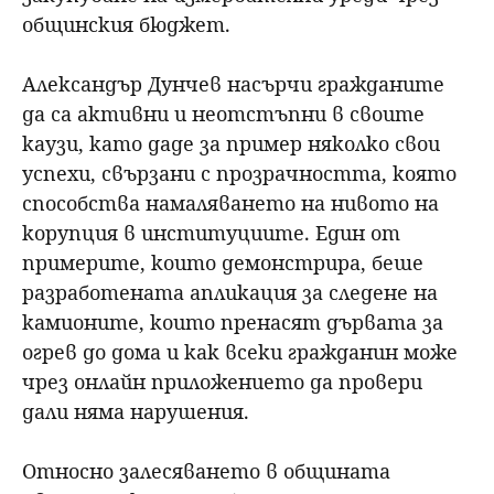
общинския бюджет.
Александър Дунчев насърчи гражданите
да са активни и неотстъпни в своите
каузи, като даде за пример няколко свои
успехи, свързани с прозрачността, която
способства намаляването на нивото на
корупция в институциите. Един от
примерите, които демонстрира, беше
разработената апликация за следене на
камионите, които пренасят дървата за
огрев до дома и как всеки гражданин може
чрез онлайн приложението да провери
дали няма нарушения.
Относно залесяването в общината