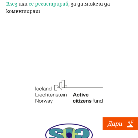
Влез
или
се регистрирай
, за да можеш да
коментираш