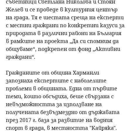
съветници Светлана Николова и Стоян
Желев и се проведе в културния център
на града. Тя е шестата среща на експерти
с местни граждани по конкретни казуси за
природата в различни райони на България
в рамките на проекта „Да си спомним да
общуваме“, подкрепен от фонд „Активни
граждани“.
Гражданите от община Харманли
запознаха експертите с наболелите
проблеми в общината. Една от първите
теми, които обсъдиха, беше свързана с
невъзможността за използване на
получената безвъзмездно от държавата
през 2017 г. база за развитие на водния
спорт в града, в местността "Кайряка".