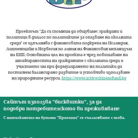
Проектът "Да си спомним да
общуваме
: граждани и
политици в диалог по политиките за опазване на околната
среда" се изпълнява с финансовата подкрепа на Исландия,
Лихтенщайн и Норвегия по линия на Финансовия механизъм
на ЕИП. Основната цел на проекта е чрез повишаване на
ангажираността на гражданите с околната среда и
участието им при формулирането на политики да
постигнем балансирано развитие и устойчиво използване
на природните ресурси.
https://www.activecitizensfund.bg
Сайтът използва "бисквитки", за да
подобри потребителското ви преживяване
Начало
Новини
Видео
Ресурси
За нас
Екип
Контакти
О
С натискането на бутона "Приемам" се съгласявате с това.
© 2026 Сдружение за изследователски практики.
с
Всички права запазени. |
Общи условия
|
Правила за