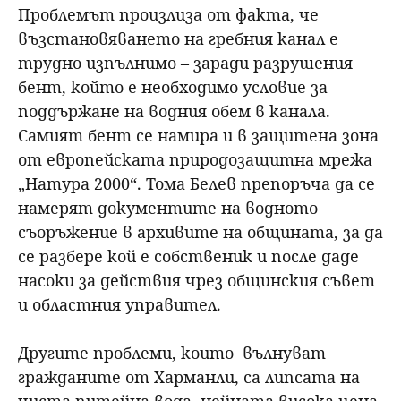
Проблемът произлиза от факта, че
възстановяването на гребния канал е
трудно изпълнимо – заради разрушения
бент, който е необходимо условие за
поддържане на водния обем в канала.
Самият бент се намира и в защитена зона
от европейската природозащитна мрежа
„Натура 2000“. Тома Белев препоръча да се
намерят документите на водното
съоръжение в архивите на общината, за да
се разбере кой е собственик и после даде
насоки за действия чрез общинския съвет
и областния управител.
Другите проблеми, които вълнуват
гражданите от Харманли, са липсата на
чиста питейна вода, нейната висока цена,