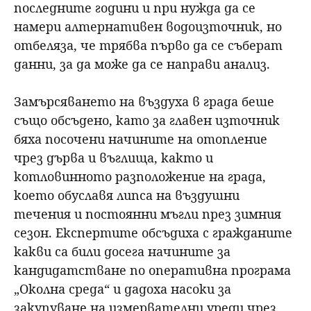
последните години и при нужда да се
намери алтернативен водоизточник, но
отбеляза, че трябва първо да се съберат
данни, за да може да се направи анализ.
Замърсяването на въздуха в града беше
също обсъдено, като за главен източник
бяха посочени начините на отопление
чрез дърва и въглища, както и
котловинното разположение на града,
което обуславя липса на въздушни
течения и постоянни мъгли през зимния
сезон. Експертите обсъдиха с гражданите
какви са били досега начините за
кандидатстване по оперативна програма
„Околна среда“ и дадоха насоки за
закупуване на измервателни уреди чрез