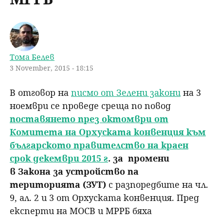
u
н
ъ
ю
р
Тома Белев
с
3 November, 2015 - 18:15
е
В отговор на
писмо от Зелени закони
на 3
ноември се проведе среща по повод
н
поставянето през октомври от
Комитета на Орхуската конвенция към
е
българското правителство на краен
срок декември 2015 г
. за промени
в Закона за устройство па
територията (ЗУТ)
с разпоредбите на чл.
9, ал. 2 и 3 от Орхуската конвенция. Пред
експерти на МОСВ и МРРБ бяха