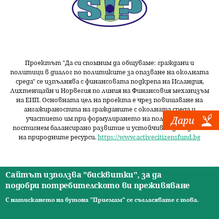
Проектът "Да си спомним да
общуваме
: граждани и
политици в диалог по политиките за опазване на околната
среда" се изпълнява с финансовата подкрепа на Исландия,
Лихтенщайн и Норвегия по линия на Финансовия механизъм
на ЕИП. Основната цел на проекта е чрез повишаване на
ангажираността на гражданите с околната среда и
участието им при формулирането на политики да
постигнем балансирано развитие и устойчиво използване
на природните ресурси.
https://www.activecitizensfund.bg
Сайтът използва "бисквитки", за да
подобри потребителското ви преживяване
Начало
Новини
Видео
Ресурси
За нас
Екип
Контакти
О
С натискането на бутона "Приемам" се съгласявате с това.
© 2026 Сдружение за изследователски практики.
с