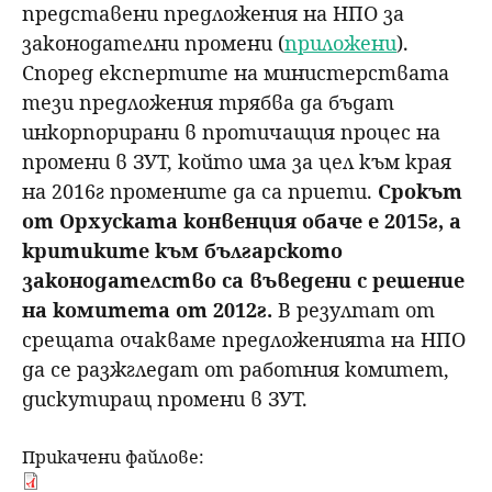
представени предложения на НПО за
законодателни промени (
приложени
).
Според експертите на министерствата
тези предложения трябва да бъдат
инкорпорирани в протичащия процес на
промени в ЗУТ, който има за цел към края
на 2016г промените да са приети.
Срокът
от Орхуската конвенция обаче е 2015г, а
критиките към българското
законодателство са въведени с решение
на комитета от 2012г.
В резултат от
срещата очакваме предложенията на НПО
да се разжгледат от работния комитет,
дискутиращ промени в ЗУТ.
Прикачени файлове: