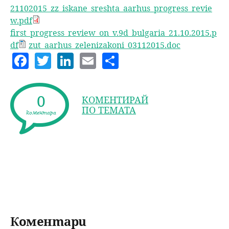
21102015_zz_iskane_sreshta_aarhus_progress_revie
w.pdf
first_progress_review_on_v.9d_bulgaria_21.10.2015.p
df
zut_aarhus_zelenizakoni_03112015.doc
F
T
Li
E
S
a
w
n
m
h
c
itt
k
ai
a
0
КОМЕНТИРАЙ
e
er
e
l
re
ПО ТЕМАТА
коментара
b
dI
o
n
o
k
Коментари