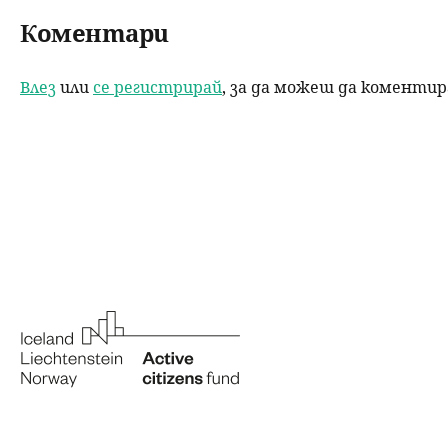
b
dI
Коментари
o
n
o
Влез
или
се регистрирай
, за да можеш да коменти
k