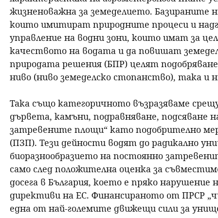
жизненоважна за земеделието. Базираните н
които имитират природните процеси и над
управление на водни зони, които имат за це
качеството на водата и да повишат земед
природата решения (БПР) целят подобряване
ниво (ниво земеделско стопанство), така и на
Така също категоричното възразяваме срещ
дървета, камъни, подравняване, подсяване 
затревените площи“ като подобрително ме
(ПЗП). Тези дейности водят до радикално ун
биоразнообразието на постоянно затревенит
само след положителна оценка за съвместим
досега в България, което е пряко нарушени
директиви на ЕС. Финансираното от ПРСР „
една от най-големите движещи сили за унищ