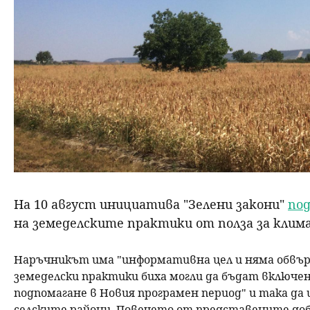
На 10 август инициатива "Зелени закони"
по
на земеделските практики от полза за клима
Наръчникът има "информативна цел и няма обвърз
земеделски практики биха могли да бъдат включен
подпомагане в Новия програмен период" и така д
селските райони. Повечето от представените доб