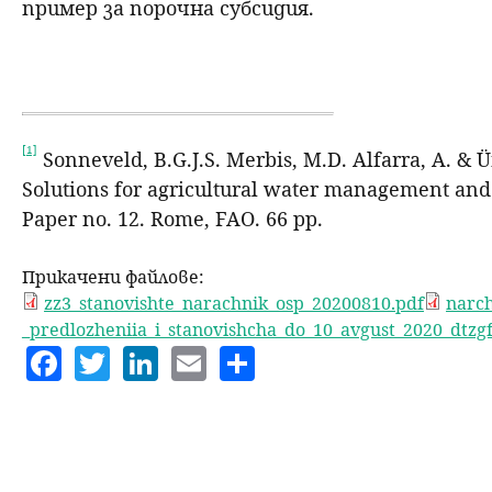
пример за порочна субсидия.
[1]
Sonneveld, B.G.J.S. Merbis, M.D. Alfarra, A. & 
Solutions for agricultural water management and
Paper no. 12. Rome, FAO. 66 pp.
Прикачени файлове:
zz3_stanovishte_narachnik_osp_20200810.pdf
narch
_predlozheniia_i_stanovishcha_do_10_avgust_2020_dtzg
F
T
Li
E
S
a
w
n
m
h
c
itt
k
ai
a
e
er
e
l
re