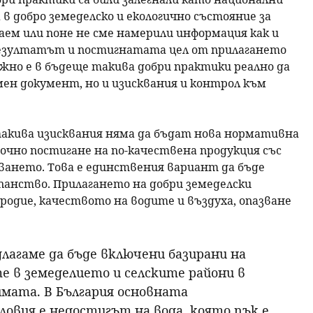
в добро земеделско и екологично състояние за
аем или поне не сме намерили информация как и
 резултатът и постигнатата цел от прилагането
ажно е в бъдеще такива добри практики реално да
мен документ, но и изисквания и контрол към
 такива изисквания няма да бъдат нова нормативна
очно постигане на по-качествена продукция със
ването. Това е единствения вариант да бъде
панство. Прилагането на добри земеделски
одие, качеството на водите и въздуха, опазване
лагаме да бъде включени базирани на
е в земеделието и селските райони в
имата. В България основната
овия е недостигът на вода, която пък е