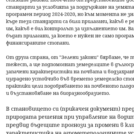
стандарти за условията за поддържане на земята 
програмен период 2024-2020, но към момента не зн
къде тези стандарти са били прилагани, какъв е
им, какъв е бил контролът за изпълнението им. В
бъдат прилагани, за което е нужен не само програ
финансираните стопани.
От друга страна, от "Зелени закони" вярваме, че
тежест, а ще подпомогнат земеделците в дългоср
запачени характеристики на почвата и водзахран
изградено устойчиво във времето земеделско сто
практики цели подобряването на почвеното плодор
и възстановяване на биоразнообразието.
В становището си (прикачен документ) пред
природата решения при управление на водит
предвид бъдещите прогнози за промени в кл
характеристика на агрометерологичните усл