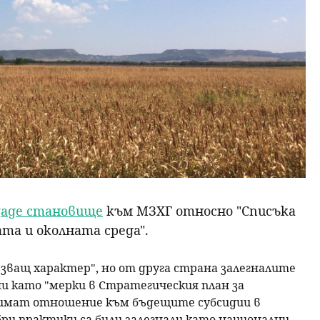
даде становище
към МЗХГ относно "Списъка
та и околната среда".
ващ характер", но от друга страна залегналите
и като "мерки в Стратегическия план за
а имат отношение към бъдещите субсидии в
ри практики са били залегнали като национални