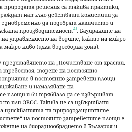
а природата решения са такива практики,
граждат напълно действащи концепции за
л едновременно да подобрят наличието и
[1]
елската производителност
. Базираните на
 на управлението на водите, както на микро
 макро ниво (цяла водосборна зона).
у представянето на „Почистване от храсти,
на тревостоя, торене на постоянно
роприятие в постоянно затревени площи
ищожаване и намаляване на
е площи и би трябвало да се извършват
ост или ОВОС. Такива не са извършвани
е на изискванията на природозащитните
чистене“ на постоянно затревените площи е
ожение на биоразнообразието в България и